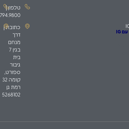
טלפון |
.794.9800
I
כתובת |
 IG
דרך
ת השקעה
מנחם
כשירים
בגין 7
יס
בית
גיבור
ספורט,
קומה 32
רמת גן
5268102