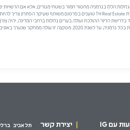
דולות הללו בגרמניה מחסור חמור בשטחי מגורים, אלא אם הרשויות ינ
מועד. מכון המחקר ULI וחברת TH Real Estate טוענים בפרסום משותף שעיקר הפתרו
וד בדרישת הדיור ההולכת ועולה בערים גדולות ברחבי המדינה, יהיה צור
כמעט חצי מילון דירות חדשות בכל גרמניה, עד לשנת 2020. מסקנה זו עול
ת עם IG
יצירת קשר
תל אביב
ברלין