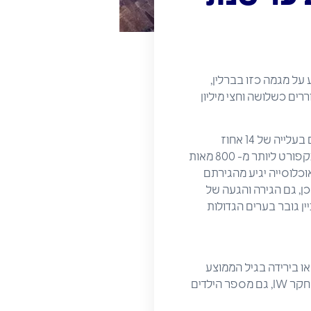
ר. מחקר מקיף של המכון הכלכלי הגרמני IW בקלן מצביע על מגמה כזו בברלין,
צפוי לעלות בלא פחות מחצי מיליון עד שנת 2035. כעת מתגוררים כשלושה וחצי מיליון
הצמיחה בעיר מינכן צפויה להיות מהירה במידה דומה, וגם זאת לפי הניתוח של מומחי IW. מדובר שם בעלייה של 14 אחוז
שתתבטא באוכלוסיה של 1.66 מיליון נפש. המומחים מעריכים שעד שנת 2035 תגיע אוכלוסיית פרנקפורט ליותר מ- 800 מאות
 מצמיחת האוכלוסייה יגיע מהגירתם
כן, גם הגירה והגעה של
ין גובר בערים הגדולות
דולות יתבטאו בירידה בגיל הממוצע
בהן. בפרנקפורט יהיה הגיל הממוצע 42.5, בברלין 42.2 ובמינכן 41.4. כמו כן יעלה, לפי נתוני מכון המחקר IW, גם מספר הילדים