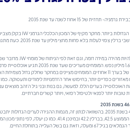
צפוף למדי בערים הגרמניות הגדולות ביות
מינכן ופרנקפורט. מספר תושבי ברלין 
אלף נפש, וזאת תהיה עלייה של בערך 11 אחוזים. המומחים מציינים במחקר שחלק גדול
מאזורים כפריים יותר, בחיפוש אחר הזדמנויות לימודים ותעסוקה. כמו 
 האוכלוסייה בערים הללו. למעשה, גם בנות ובני גיל הזהב מוצאים עני
 טובות יותר לפנאי ולטיפול רפואי, ויותר קשרים חברתיים.
הגרמני הממוצע יהיה בן 46.7 בשנת 2035. בהשוואה לנתון זה, מגמות ההגירה לערים הג