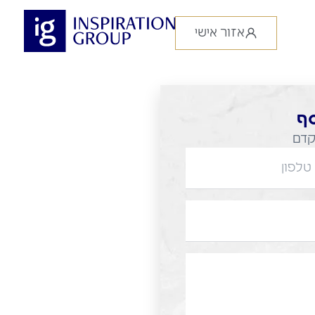
אזור אישי
סף
קדם