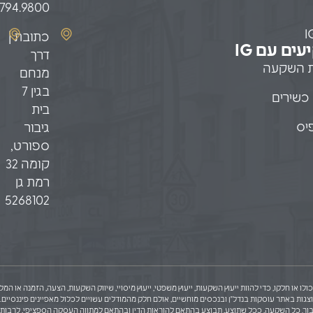
.794.9800
I
כתובת |
ים עם IG
דרך
ת השקעה
מנחם
בגין 7
כשירים
בית
יס
גיבור
ספורט,
קומה 32
רמת גן
5268102
ולו או חלקו, כדי להוות ייעוץ השקעות, ייעוץ משפטי, ייעוץ מיסויי, שיווק השקעות, הצעה, הזמנה או
באתר עוסקות בנדל"ן ובנכסים מוחשיים, אולם חלק מהמודלים עשויים לכלול מאפיינים פיננסיים. לפי
ך הצעה לציבור. כל השקעה, ככל שתוצע, תבוצע בהתאם להוראות הדין ובהתאם למתווה העסקה הספציפי, לר