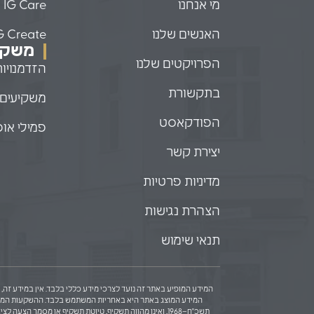
מי אנחנו
IG Care
האנשים שלנו
G Create
משקיע
הפרויקטים שלנו
הזדמנויו
בתקשורת
משקיעים 
הפודקאסט
פמילי אופ
יצירת קשר
מדיניות פרטיות
הצהרת נגישות
תנאי שימוש
המידע המופיע באתר זה נועד לצרכי מידע כללי בלבד. אין במידע זה, כ
המידע המוצג באתר היא באחריות המשתמש בלבד. ההשקעות המוצגות 
תשכ"ח–1968, ואינו מהווה תשקיף, טיוטת תשקיף או מסמ