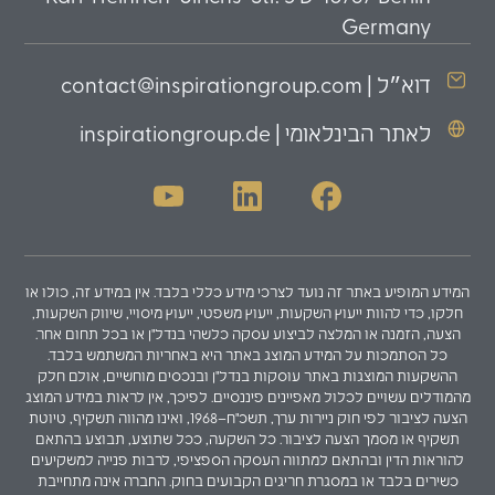
Germany
דוא״ל | contact@inspirationgroup.com
לאתר הבינלאומי | inspirationgroup.de
המידע המופיע באתר זה נועד לצרכי מידע כללי בלבד. אין במידע זה, כולו או
חלקו, כדי להוות ייעוץ השקעות, ייעוץ משפטי, ייעוץ מיסויי, שיווק השקעות,
הצעה, הזמנה או המלצה לביצוע עסקה כלשהי בנדל"ן או בכל תחום אחר.
כל הסתמכות על המידע המוצג באתר היא באחריות המשתמש בלבד.
ההשקעות המוצגות באתר עוסקות בנדל"ן ובנכסים מוחשיים, אולם חלק
מהמודלים עשויים לכלול מאפיינים פיננסיים. לפיכך, אין לראות במידע המוצג
הצעה לציבור לפי חוק ניירות ערך, תשכ"ח–1968, ואינו מהווה תשקיף, טיוטת
תשקיף או מסמך הצעה לציבור. כל השקעה, ככל שתוצע, תבוצע בהתאם
להוראות הדין ובהתאם למתווה העסקה הספציפי, לרבות פנייה למשקיעים
כשירים בלבד או במסגרת חריגים הקבועים בחוק. החברה אינה מתחייבת