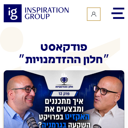
לתוכן
פודקאסט
״חלון ההזדמנויות״