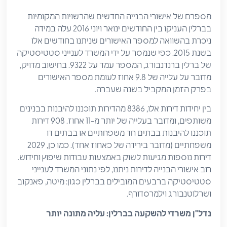
מספרם של אישורי הבנייה החדשים שהרשויות המקומיות
בברלין העניקו בין החודשים ינואר ויוני 2016 עלה במידה
ניכרת בהשוואה למספר האישורים שניתנו בחודשים אלו
בשנת 2015. כפי שנמסר על ידי המשרד לענייני סטטיסטיקה
של ברלין ברנדנבורג, המספר עמד על 9322. בחישוב מדויק,
מדובר על עלייה של 9.8 אחוז לעומת מספר האישורים
בפרק הזמן המקביל בשנה שעברה.
בין יחידות דירות אלו, 8386 מהדירות תוכננו להיבנות בבנינים
משותפים, ומדובר בעלייה של יותר מ-11 אחוז. 908 דירות
תוכננו להיבנות בבתים חד משפחתיים או בבתים דו
משפחתיים (מדובר בירידה של כאחוז אחד). כמו כן, 2029
דירות נוספות מגיעות לשוק באמצעות עבודות שיפוץ וחידוש.
רוב אישורי הבנייה לדירות ניתנו, לפי נתוני המשרד לענייני
סטטיסטיקה ברבעים המובילים בברלין כגון: מיטה, פאנקוב
ושרלוטנבורג וילמרסדורף.
נדל"ן משרדי להשקעה בברלין: עליה מתונה יותר