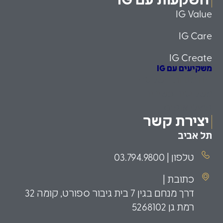
השקעות עם IG
IG Value
IG Care
IG Create
משקיעים עם IG
הזדמנויות השקעה
משקיעים כשירים
פמילי אופיס
יצירת קשר
תל אביב
טלפון | 03.794.9800
כתובת |
דרך מנחם בגין 7 בית גיבור ספורט, קומה 32
רמת גן 5268102