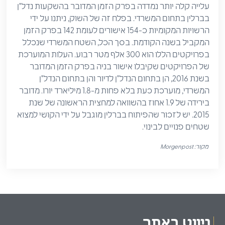
עלייה קלה יותר נמדדה בפרק הזמן המדובר בהשקעות נדל"ן
בברלין בתחום המשרדי. בפלח זה של השוק, ניתנו על ידי
הרשויות המקומיות כ-154 אישורים לעומת 142 בפרק הזמן
המקביל בשנה הקודמת. בסך הכל, השטח המשרדי שנכלל
בפרויקטים הללו הוא 300 אלף מטר רבוע. העלות המוערכת
של הפרויקטים שקיבלו אישור בניה בפרק הזמן המדובר
בשנת 2016, הן בתחום הנדל"ן לדיור והן בתחום הנדל"ן
המשרדי, מוערכת כעת בלא פחות מ-1.8 מיליארד יורו. מדובר
בירידה של 1.9 אחוז בהשוואה למחצית הראשונה של שנת
2015. יש לזכור שהפיתוח בברלין מוגבל על ידי הקושי למצוא
שטחים פנויים לבינוי.
מקור: Morgenpost
ניווט באתר