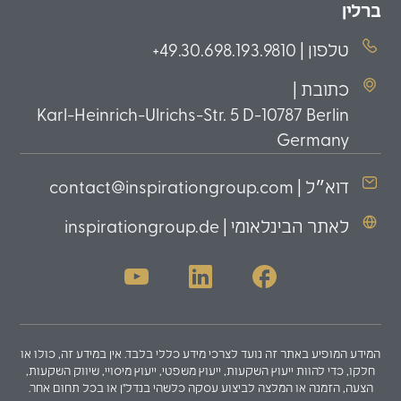
ברלין
טלפון | 49.30.698.193.9810+
כתובת |
Karl-Heinrich-Ulrichs-Str. 5 D-10787 Berlin
Germany
דוא״ל | contact@inspirationgroup.com
לאתר הבינלאומי | inspirationgroup.de
המידע המופיע באתר זה נועד לצרכי מידע כללי בלבד. אין במידע זה, כולו או
חלקו, כדי להוות ייעוץ השקעות, ייעוץ משפטי, ייעוץ מיסויי, שיווק השקעות,
הצעה, הזמנה או המלצה לביצוע עסקה כלשהי בנדל"ן או בכל תחום אחר.