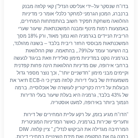
בדו
"
ח שנסקר על
–
ידי אנליסט הנדל
"
ן קאי קלוזה מבנק
ברנברג
,
המכון הגרמני למחקר כלכלי אומר כי מדיניות
ההלוואה משחקת תפקיד חשוב בהתפתחות המחירים
,
באמצעות רמות מינוף ומבנה המשכנתאות
.
שיעור שערי
הריבית הניידים בגרמניה הוא נמוך מאוד
,
ורק
18%
מסך
המשכנתאות מבוססי החזר ריבית בלבד – בשונה מהולנד
,
בה השיעור עומד על
79%.,
בהתאמה
.
שוק ההלוואות
בגרמניה נוקט במדיניות מימון סולידית וזאת בניגוד לנעשה
ברחבי אירופה
,
שם מדיניות ההלוואות הינה פחות קפדנית
וקיימים מבני מימון
"
חדשניים יותר
",
וכך נוצר מספר גדול
משמעותית של בעלי דירות
.
קלוזה מציין כי ה
-ECB
תיאר את
הבעלות על דירה כקריטריון לעושרה של אוכלוסייה
.
ברמה
של
43%
בלבד
,
גרמניה היא בעלת שיעור בעלי הדירות
הנמוך ביותר באירופה
,
למעט אוסטריה
.
"
הדו
"
ח מגיע בזמן
,
על רקע עליית המחירים של דירות
ותעריפי שכירות בגרמניה
,
כאשר המדיניות המוניטרית
המרחיבה מגדילה את הביקוש לנדל
"
ן
,"
ציין קלוזה
. DIW
בחנה גם את התקופה ואת מידת השינויים במחירי דירות
.