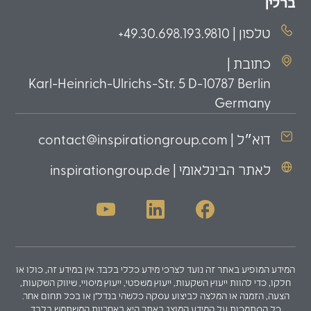
ברלין
טלפון | 49.30.698.193.9810+
כתובת |
Karl-Heinrich-Ulrichs-Str. 5 D-10787 Berlin
Germany
דוא״ל | contact@inspirationgroup.com
לאתר הבינלאומי | inspirationgroup.de
המידע המופיע באתר זה נועד לצרכי מידע כללי בלבד. אין במידע זה, כולו או
חלקו, כדי להוות ייעוץ השקעות, ייעוץ משפטי, ייעוץ מיסויי, שיווק השקעות,
הצעה, הזמנה או המלצה לביצוע עסקה כלשהי בנדל"ן או בכל תחום אחר.
כל הסתמכות על המידע המוצג באתר היא באחריות המשתמש בלבד.