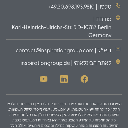
טלפון | 49.30.698.193.9810+
כתובת |
Karl-Heinrich-Ulrichs-Str. 5 D-10787 Berlin
Germany
דוא״ל | contact@inspirationgroup.com
לאתר הבינלאומי | inspirationgroup.de
המידע המופיע באתר זה נועד לצרכי מידע כללי בלבד. אין במידע זה, כולו או
חלקו, כדי להוות ייעוץ השקעות, ייעוץ משפטי, ייעוץ מיסויי, שיווק השקעות,
הצעה, הזמנה או המלצה לביצוע עסקה כלשהי בנדל"ן או בכל תחום אחר.
כל הסתמכות על המידע המוצג באתר היא באחריות המשתמש בלבד.
ההשקעות המוצגות באתר עוסקות בנדל"ן ובנכסים מוחשיים, אולם חלק