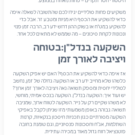
היסטורי חסר תקדים – פחות מאחוז בממוצע.
משקיעים פחות סולידיים יגידו לכם שהתשובה לשאלה איפה
כדאי להשקיע את הכסף היא מניות ומטבע זר. אבל כדי
להשקיע במט"ח או בשוק ההון דרוש ידע רב, הרבה זמן פנוי
ונכונות לקחת סיכונים – מה שממש לא מתאים לכל אחד.
השקעה בנדל"ן:בטוחה
ויציבה לאורך זמן
אז איפה כדאי להשקיע את הכסף? האם יש אפיק השקעה
כלשהו שלא מחייב ידע רב או השקעה גדולה של זמן, נחשב
לסולידי יחסית ומספק תשואה נאה ויציבה לאורך זמן ארוך?
יש ועוד איך: השקעה בנדל"ן. השקעה בנכס אמיתי, מוחשי,
לא משהו שקיים רק על נייר. השקעה לטווח ארוך, שמניבה
תשואה גבוהה באופן משמעותי מזו שניתן לקבל באפיקי
השקעה מסורתיים כגון תכניות חיסכון בנקאיות, קרנות
השתלמות, אג"ח וחסכונות פנסיוניים, וגם טומנת בחובה
פוטנציאל רווח גדול מאוד במכירה עתידית.