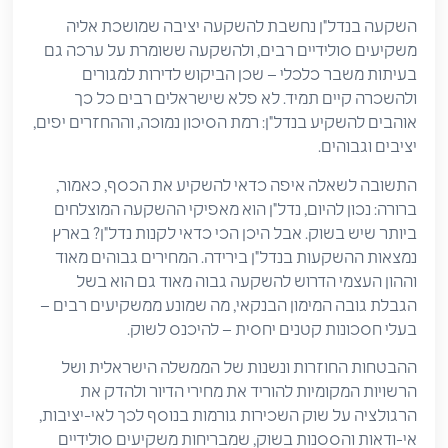
השקעה בנדל"ן נחשבת להשקעה יציבה שמושכת אליה
משקיעים סולידיים רבים, ולהשקעה ששומרת על ערכה גם
בעיתות משבר כלכלי – שכן הביקוש לדירות למגורים
ולהשכרה קיים תמיד. לא פלא שישראלים רבים כל כך
אוהבים להשקיע בנדל"ן: רמת הסיכון נמוכה, וההחזרים יפים,
יציבים וגבוהים.
התשובה לשאלה איפה כדאי להשקיע את הכסף, כאמור,
ברורה: נכון להיום, נדל"ן הוא מאפיקי ההשקעה המוצלחים
ביותר שיש בשוק. אבל היכן הכי כדאי לקנות נדל"ן? בארץ
נמצאות ההשקעות בנדל"ן בירידה. המחירים גבוהים מאוד
וההון העצמי הדרוש להשקעה גבוה מאוד גם הוא בשל
הגבלת גובה המימון הבנקאי, מה שמונע ממשקיעים רבים –
בעלי חסכונות קטנים יחסית – להיכנס לשוק.
ההבטחות החוזרות ונשנות של הממשלה הישראלית ושל
הרשויות המקומיות להוריד את מחירי הדיור ולהדק את
הרגולציה על שוק השכירות גורמות בנוסף לכך לאי-יציבות,
אי-ודאות והססנות בשוק, שמבריחות משקיעים סולידיים