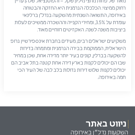
מאוד של פחות מחצי מיליון שקל – והפוטנציאל שלהן עדיין
רחוק ממיצוי. הכלכלה הגרמנית היא החזקה והבטוחה
באירופה, התשואה השנתית מהשקעה בנדל"ן ברלינאי
עומדת על 3.5%, ומחירי הקנייה וההשכרה ממשיכים לעלות
ביציבות משנה לשנה. האקזיטים רווחיים מאוד.
משקיעים ישראלים רבים, מעידים בחברת אינספירשיין גרופ
הישראלית, הממוקמת בבירה הגרמנית ומתמחה בדירות
להשקעה בברלין, קונים בעיר יותר מדירה אחת, שכן במחיר
שבו הם יכולים לקנות בארץ דירה אחת קטנה בתל אביב הם
יכולים לקנות שלוש דירות גדולות בלב לבה של העיר הכי
חמה באירופה.
ניווט באתר
השקעות נדל״ן באירופה