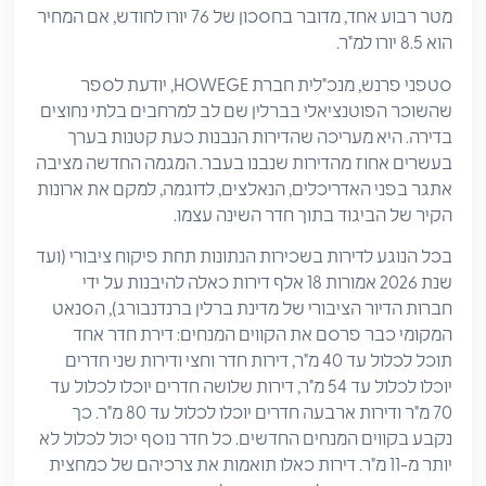
מטר רבוע אחד, מדובר בחסכון של 76 יורו לחודש, אם המחיר
הוא 8.5 יורו למ"ר.
סטפני פרנש, מנכ"לית חברת HOWEGE, יודעת לספר
שהשוכר הפוטנציאלי בברלין שם לב למרחבים בלתי נחוצים
בדירה. היא מעריכה שהדירות הנבנות כעת קטנות בערך
בעשרים אחוז מהדירות שנבנו בעבר. המגמה החדשה מציבה
אתגר בפני האדריכלים, הנאלצים, לדוגמה, למקם את ארונות
הקיר של הביגוד בתוך חדר השינה עצמו.
בכל הנוגע לדירות בשכירות הנתונות תחת פיקוח ציבורי (ועד
שנת 2026 אמורות 18 אלף דירות כאלה להיבנות על ידי
חברות הדיור הציבורי של מדינת ברלין ברנדנבורג), הסנאט
המקומי כבר פרסם את הקווים המנחים: דירת חדר אחד
תוכל לכלול עד 40 מ"ר, דירות חדר וחצי ודירות שני חדרים
יוכלו לכלול עד 54 מ"ר, דירות שלושה חדרים יוכלו לכלול עד
70 מ"ר ודירות ארבעה חדרים יוכלו לכלול עד 80 מ"ר. כך
נקבע בקווים המנחים החדשים. כל חדר נוסף יכול לכלול לא
יותר מ-11 מ"ר. דירות כאלו תואמות את צרכיהם של כמחצית