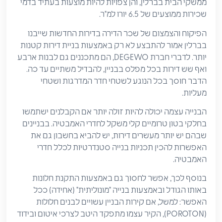
ממשקי הבית בברלין, והן צפויות להיות מוצעות בעתיד בדמי
שכירות ממוצעים של 6.5 יורו למ"ר.
הפיקוח והצמצום של שכר הדירה בדירות החדשות שייבנו
בברלין אמור להתבצע לא רק באמצעות בניית דירות קטנות
יותר. לדברי חברת DEGEWO, הם מתכננים גם לבנות ארבע
ואף שש דירות בכל מפלס בבניין, להבדיל משתיים עד כה.
הדבר חוסך בכל הנוגע לשטחי חדר המדרגות ושטחי
מעליות.
הבנייה עצמה יכולה להיות זולה יותר אם הקבלנים ישתמשו
בחלקי בטון טרומיים קלי משקל לחדרי האמבטיה. בבניינים
שבהם יש יותר מעשרים דירות, יש להביא בחשבון גם את
האפשרות להכין תכניות בנייה סטנדרטיות לכלל חדרי
האמבטיה.
בנוסף לכך, אפשר לחסוך גם באמצעות התקנת חלונות
באותו הגודל ובאמצעות בנייה "מונוליתית" (אחידה) ככל
האפשר: למשל, אם קירות הבניין עשויים לבנים חלולות
(POROTON), הקיר עצמו מתפקד היטב לצרכי איטום ובידוד