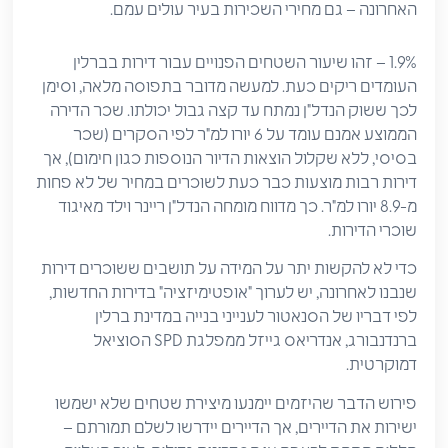
האחרונה – גם מחירי השכירות בעיר עולים עמם.
1.9% – זהו שיעור השטחים הפנויים עבור דירות בברלין
העומדים ריקים כעת. למעשה מדובר בתפוסה מלאה, וסימן
לכך ששוק הנדל"ן נמתח עד קצה גבול יכולתו. שכר הדירה
הממוצע אמנם עומד על 6 יורו למ"ר לפי הסקרים (שכר
בסיסי, ללא שקלול הוצאות הדיור הנוספות כגון חימום), אך
דירות רבות מוצעות כבר כעת לשוכרים במחיר של לא פחות
מ-8.9 יורו למ"ר. כך מדווח מומחה הנדל"ן ריינר וילד מאיגוד
שוכרי הדירות.
כדי לא להקשות יתר על המידה על תושבים ששוכרים דירות
שנבנו לאחרונה, יש לערוך "אופטימיזציה" בדירות החדשות,
לפי דבריו של הסנאטור לענייני בנייה במדינת ברלין
ברנדנבורג, אנדריאס גייזל ממפלגת SPD הסוציאל
דמוקרטית.
פירוש הדבר שהיזמים יימנעו מיצירת שטחים שלא ישמשו
ישירות את הדיירים, אך הדיירים יידרשו לשלם תמורתם –