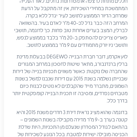
חללים מתחת לרצפה או מסדרונות גדולים. לאור העלייה
המתמשכת במחירי השכירות, אין זה מתקבל על הדעת
שמרחב הדיור הממוצע לתושב לעיר יגדל ללא בקרה.
המרחב הזה כבר גדל לכ-40 מ"ר לאדם בעיר. בהשוואה
לברלין, המצב בערים אחרות טוב פחות. כך לדוגמה, תושבי
פאריס צריכים להסתפק ב-20 מ"ר בלבד בממוצע לנפש,
ותושבי ניו יורק מתמודדים עם 9 מ"ר בממוצע לתושב.
לוץ אקרמן, דובר חברת הבנייה DEGEWO בבעלות מדינת
ברלין ברנדנבורג, מתאר שיטות לחסכון במרחב המגורים
שהחברה שלו נוקטת: כאשר משווים תכניות בנייה של דירות
שבנייתן נשלמה בשנת 2015 עם דירות שנבנו למשל בשנות
השמונים, מתברר מייד שהקבלנים לא נוטים לבנות כיום
מטבחים נפרדים, ומסיבה זו תכנית הבנייה קומפקטית יותר
בדרך כלל.
בדוגמה שהוא מציג נראית דירת 3 חדרים משנת 2015 והיא
קטנה בערך ב-9 מ"ר מדירה מקבילה בשנות השמונים –
בהתאם לגודל המסדרון שנעלם מן התכניות, היות שדלת
הכניסה מובילה ישירות למטבח. בכל הנוגע לשכירות של