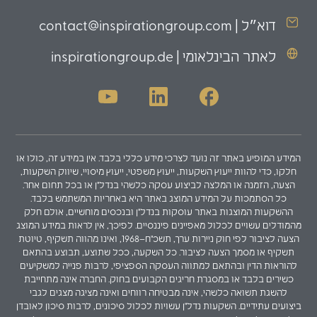
דוא״ל | contact@inspirationgroup.com
לאתר הבינלאומי | inspirationgroup.de
המידע המופיע באתר זה נועד לצרכי מידע כללי בלבד. אין במידע זה, כולו או
חלקו, כדי להוות ייעוץ השקעות, ייעוץ משפטי, ייעוץ מיסויי, שיווק השקעות,
הצעה, הזמנה או המלצה לביצוע עסקה כלשהי בנדל"ן או בכל תחום אחר.
כל הסתמכות על המידע המוצג באתר היא באחריות המשתמש בלבד.
ההשקעות המוצגות באתר עוסקות בנדל"ן ובנכסים מוחשיים, אולם חלק
מהמודלים עשויים לכלול מאפיינים פיננסיים. לפיכך, אין לראות במידע המוצג
הצעה לציבור לפי חוק ניירות ערך, תשכ"ח–1968, ואינו מהווה תשקיף, טיוטת
תשקיף או מסמך הצעה לציבור. כל השקעה, ככל שתוצע, תבוצע בהתאם
להוראות הדין ובהתאם למתווה העסקה הספציפי, לרבות פנייה למשקיעים
כשירים בלבד או במסגרת חריגים הקבועים בחוק. החברה אינה מתחייבת
להשגת תשואה כלשהי, אינה מבטיחה רווחים ואינה מציגה מצגים לגבי
ביצועים עתידיים. השקעות נדל"ן עשויות לכלול סיכונים, לרבות סיכון לאובדן