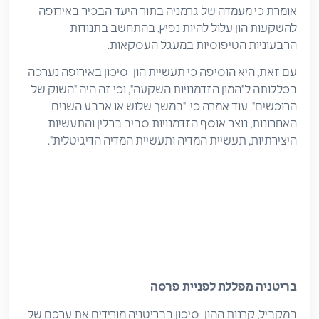
אומרת כי מעמדה של גרמניה בתור היעד הבכיר באירופה
להשקעות הון עלול להיות נפיץ, בהתחשב בתנודות
הרבעוניות הטיפוסיות במעגל העסקאות.
עם זאת, היא הוסיפה כי תעשיית הון-סיכון באירופה נערכה
בכללותה ל"המון הזדמנויות השקעה", וכי זה היה "השוק של
הרוכשים". עוד אמרה כי: "במשך שלוש או ארבע השנים
האחרונות, נוצר אוסף הזדמנויות סביב ברלין והתעשיות
היצירתיות, תעשיית המדיה ותעשיית המדיה הדיגיטלית".
בריטניה מפללת לפניית פרסה
במקביל, קרנות ההון-סיכון בבריטניה מורידים את ערכם של