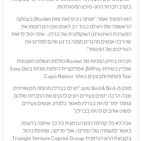
בקרב חברות ההון-סיכון המסורתיות.
הוא המשיך ואמר: "אנחנו גיבינו [את צוות Rocket] בעסקה
הראשונה שלו ויש לנו כבוד רב לאופן שבו הם הקימו את
המערכת האינטרנט האקולוגית של ברלין… אתה יכול לראות
שהרבה אנשים מהגרים ממנה ברגע שהם לומדים את
הטריקים של המסחר".
חברות בתיק המניות של Rocket כוללות תשלום חשבונות
אונליין בשירות BillPay, אפליקציית הזמנת מוניות בשם Easy
Taxi והנחות ומבצעים באתר Cupo Nation.
מונק מ-Bird & Bird טוען: "יש לנו בברלין מהומה תקשורתית,
שבה הרבה יזמים צעירים רוצים להקים את החברות שלהם
ונחמד יותר להיות בברלין מאשר בלונדון. אנשים צעירים
פשוט אוהבים להיות בברלין."
אבל לא כל קהילת ההון הגרמנית כל כך איתנה בדעתה
באשר למעמדה של המדינה. אולי פריקה, שותפת ניהול
בקבוצת ההון הגרמנית Triangle Venture Capital Group,