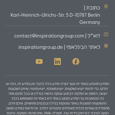
כתובת |
Karl-Heinrich-Ulrichs-Str. 5 D-10787 Berlin
Germany
דוא״ל | contact@inspirationgroup.com
לאתר הבינלאומי | inspirationgroup.de
המידע המופיע באתר זה נועד לצרכי מידע כללי בלבד. אין במידע זה, כולו או
חלקו, כדי להוות ייעוץ השקעות, ייעוץ משפטי, ייעוץ מיסויי, שיווק השקעות,
הצעה, הזמנה או המלצה לביצוע עסקה כלשהי בנדל"ן או בכל תחום אחר.
כל הסתמכות על המידע המוצג באתר היא באחריות המשתמש בלבד.
ההשקעות המוצגות באתר עוסקות בנדל"ן ובנכסים מוחשיים, אולם חלק
מהמודלים עשויים לכלול מאפיינים פיננסיים. לפיכך, אין לראות במידע המוצג
הצעה לציבור לפי חוק ניירות ערך, תשכ"ח–1968, ואינו מהווה תשקיף, טיוטת