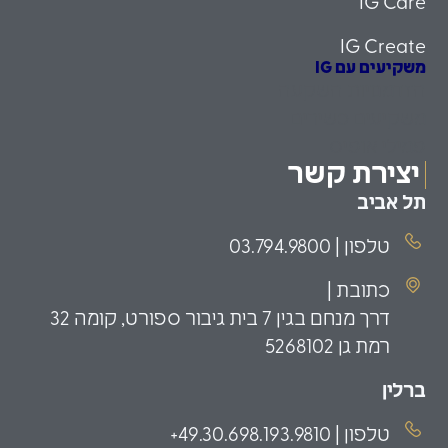
IG Care
IG Create
משקיעים עם IG
הזדמנויות השקעה
משקיעים כשירים
פמילי אופיס
יצירת קשר
תל אביב
טלפון | 03.794.9800
כתובת |
דרך מנחם בגין 7 בית גיבור ספורט, קומה 32
רמת גן 5268102
ברלין
טלפון | 49.30.698.193.9810+