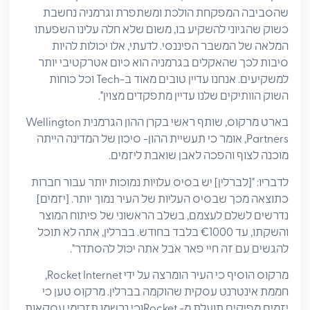
שהסביבה המפקחת הולכת ומשתפרת וגרמניה נחשבת
כשוק שהגיוני להשקיע בו, משום שלא חלה עלינו השפעתו
המלאה של המשבר הפיננסי. לדעתי, אלו יכולות להיות
סיבות לכך שהאקלים בגרמניה הוא כיום אטרקטיבי יותר
למשקיעים. אנחנו עדיין טובים מאוד ב-Tech וכל כוחות
השוק הוותיקים שלנו עדיין מתפקדים מצוין".
בארט מרקוס, שותף ראשי בקרן ההון הגרמנית Wellington
Partners, אומר כי תעשיית ההון- סיכון של המדינה הייתה
מוכנה לצוף והפכה לאבן שואבת ליזמים.
לדבריו: "[לברלין] יש בסיס עלויות נמוכות יותר עבור חברות
כתוצאה מכך שבסיס העליות של העיר נמוך יותר. [יזמים]
נדרשים לשלם לעצמם, בשלב הראשוני של פיתוח המוצר
והשקתו, עד €1000 בלבד בחודש. בברלין, אתה לא תוכל
להגשים עם זה חיי פאר אבל אתה יכול להסתדר".
מרקוס הוסיף כי העיר הומרצה על ידי Rocket Internet,
חממת אינטרנט עסקית שהוקמה בברלין. מרקוס טען כי
יזמים מפיקים תועלת מ- Rocketוכי נרשמו תזרימי עסקאות