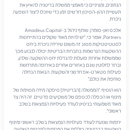
הנתונים, ומציניים כי מאמצי ממשלת בריטניה להאיץ את
תעשיית ההון-הסיכון דורשים זמן כדי שיוכלו ליצור השפעה
ניכרת.
אלכס ואן-סומרן, שותף ניהול ב-Amadeus Capital
Partners, אומר כי: "יש להיות מאוד שקולים בהתייחסות
לסטטיסטיקות מסוג זה משום שירידה ניכרת ביחס
ההשקעות הנרשמות בחברות הבריטיות יכולה לנבוע מכך
שממשלות אחרות פועלות להגדלת יחס ההשקעה שלהן,
וברור לחלוטין שגם באזורים אחרים באירופה מתרחשת
פעילות סטארט-אפ חדשני והשקעות. הגאות הגדולה
סוחפת את כולם."
הוא הוסיף: "הממשלה [הבריטית] סיפקה מידה מסוימת של
מינוף או הכפלה לכספם של משקיעים פרטיים. זה היה צד
מאוד משמעותי בניסיון לעודד פעילויות הנמצאות בשלב
ראשוני".
יוזמות שנועדו לעודד פעילויות הנמצאות בשלב ראשוני ומינוף
השקעות בבריטניה כוללות את המיזמים לתכניות השקעה