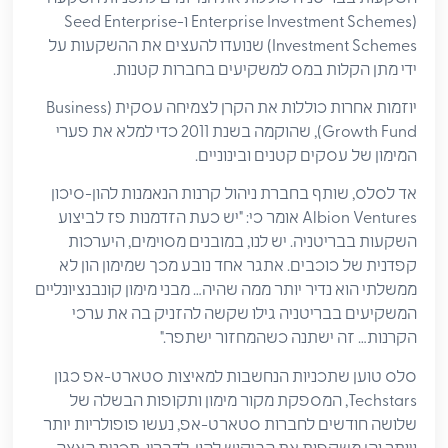
(Enterprise Investment Schemes ו-Seed Enterprise
Investment Schemes) שנועדו להעצים את ההשקעות על
ידי מתן הקלות במס למשקיעים בחברות קטנות.
יוזמות אחרות כוללות את הקרן לצמיחה עסקית (Business
Growth Fund), שהוקמה בשנת 2011 כדי למלא את פערי
המימון של עסקים קטנים ובינוניים.
אד לסלס, שותף בחברת ניהול קרנות הנאמנות להון-סיכון
Albion Ventures אומר כי: "יש כעת הזדמנות פז לביצוע
השקעות בבריטניה. יש לנו, במובנים מסוימים, היערכות
קפדנית של כוכבים. אתגר אחד נובע מכך שמימון הון לא
ממשלתי הוא נדיר יותר ממה שהיה… מבני מימון קונבנציונליים
המשקיעים בבריטניה גילו שקשה להזניק בה את ערכי
הקרנות… זה ישתנה כשהמחזור ישתפר."
סלס טוען שתכניות הנחשבות למאיצות סטארט-אפ כגון
Techstars, המספקת מקור מימון ותקופות הבשלה של
שלושה חודשים לחברות סטארט-אפ, נעשו פופולריות יותר