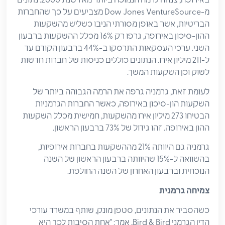
באירופה, צנחה לרמה הנמוכה ביותר מאז שנת 2000. נתונים
מ-Dow Jones VentureSource מצביעים על כך שהחברות
הבריטיות, אשר באופן מסורתי הניבו כשליש מהשקעות
ההון-סיכון באירופה, גרפו רק 16% מכלל ההשקעות ברבעון
השני. ערכי העסקאות התרסקו ב-44% ברבעון הקודם עד
ל-211 מיליון אירו. הנתונים כוללים כניסות של חברות חדשות
לשוק וכן השקעות המשך.
לעומת זאת, גרמניה גרפה את הרמה הגבוהה ביותר של
השקעות הון-סיכון באירופה, כאשר החברות הגרמניות
הבטיחו 273 מיליון אירו מהשקעות, חמישית מכלל השקעות
ההון באירופה. זהו גידול של 73% ברבעון הראשון.
גרמניה גם היוותה 21% מההשקעות בחברות אירופיות,
בהשוואה ל-15% שהיוותה ברבעון הראשון של השנה
הנוכחית וברבעון האחרון של השנה החולפת.
צמיחה גרמנית
כשהסביר את הנתונים, סטפן מונק, שותף במשרד עורכי
הדין הגרמני Bird & Bird, אמר: "אחת הסיבות לכך היא