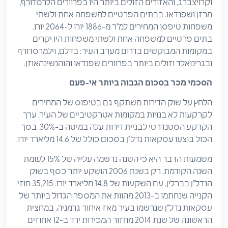
וקרויצברג, והאזורים הזולים ביותר היו בפרוורים הלרסדורף,
מרזן ושפנדאו. בבתים הפרטיים למשפחה אחת ולשתי
משפחות טיפסו המחירים למ"ר מ-1886 יורו ל-2064 יורו.
בתים פרטיים למשפחה אחת ולשתי משפחות היו יקרים
במקומות המבוקשים בדרום מערב העיר: בדלם, וילמרסדורף
ובגרינואלד וזולים ביותר בפרוורים שפנדאו והוהנשינהאוזן.
הסכמי מכר בסכום הגבוה ביותר אי-פעם
הלחץ על שוק הדירות משתקף גם בטיפוס של המחירים
לקרקעות לא בנויות במקומות אטרקטיביים של העיר. ערך
הקרקע הסטנדרטי לבניית דירות עלה במיטה ב-30%. בסך
הכול בוצעו עסקאות נדל"ן בסכום כולל של 14.6 מליארד יורו.
משמעות הדבר היא כי השנה נרשמה עלייה של 15% לעומת
השנה הקודמת. רק בשנת 2006 הושקע יותר כסף בשוק
הנדל"ן בברלין, עם השקעות של 14.8 מליארד יורו. 35,215 חוזי
הקנייה שנחתמו ב-2013 מהוות את המספר הגדול ביותר של
עסקאות נדל"ן שנרשמו בעיר מאז איחוד גרמניה. במחצית
הראשונה של שנת 2014 מחזור המכירות ירד ב-12 אחוזים