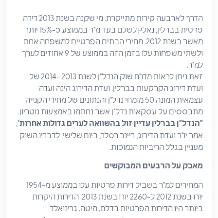
הדרך לארבעה קירות מתייקרת. מי שקנה בשנת 2013 דירה
פרטית בברלין, נאלץ לשלם בעד מ"ר בממוצע כ-15% יותר
מאשר בשנת 2012. מחירי הבתים הפרטיים למשפחה אחת
ולשתי משפחות עלו בזמן הזה בממוצע של 9 אחוזים לערך
למ"ר.
זאת ניתן לראות מדו"ח שוק הנדל"ן לשנת 2013 -2014 של
ועדת דירוג הקרקעות בברלין. ועדת הדירוג הינה ועדה
עצמאית המונה 50 מומחי נדל"ן והנתונים של מחירי הקנייה
מתבססים על עסקאות נדל"ן אשר נחתמו באמצעות נוטריון.
"הנדל"ן בברלין עדיין זול בהשוואה לערים גדולות אחרות
",
אמר יו"ר ועדת הדירוג, ריינר רסלר, ביום שלישי. לדבריו השוק
מעניין בגלל הריביות הנמוכות.
מאבק על הרבעים המבוקשים
המחירים למ"ר בשביל דירות פרטיות עלו בממוצע מ-1954
יורו בשנת 2012 ל-2260 יורו בשנת 2013. הדירות היקרות
ביותר היו הדירות הפרטיות בדלם, מיטה, גרינואלד