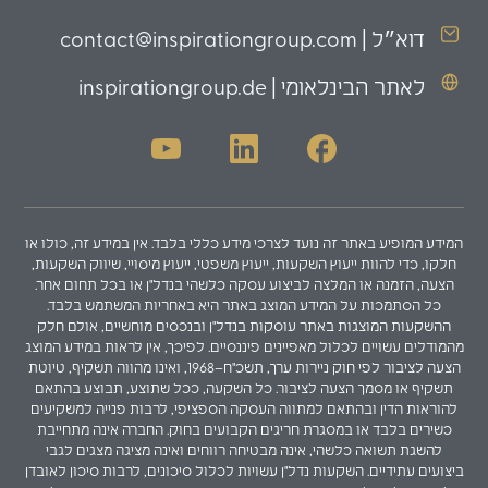
דוא״ל | contact@inspirationgroup.com
לאתר הבינלאומי | inspirationgroup.de
המידע המופיע באתר זה נועד לצרכי מידע כללי בלבד. אין במידע זה, כולו או
חלקו, כדי להוות ייעוץ השקעות, ייעוץ משפטי, ייעוץ מיסויי, שיווק השקעות,
הצעה, הזמנה או המלצה לביצוע עסקה כלשהי בנדל"ן או בכל תחום אחר.
כל הסתמכות על המידע המוצג באתר היא באחריות המשתמש בלבד.
ההשקעות המוצגות באתר עוסקות בנדל"ן ובנכסים מוחשיים, אולם חלק
מהמודלים עשויים לכלול מאפיינים פיננסיים. לפיכך, אין לראות במידע המוצג
הצעה לציבור לפי חוק ניירות ערך, תשכ"ח–1968, ואינו מהווה תשקיף, טיוטת
תשקיף או מסמך הצעה לציבור. כל השקעה, ככל שתוצע, תבוצע בהתאם
להוראות הדין ובהתאם למתווה העסקה הספציפי, לרבות פנייה למשקיעים
כשירים בלבד או במסגרת חריגים הקבועים בחוק. החברה אינה מתחייבת
להשגת תשואה כלשהי, אינה מבטיחה רווחים ואינה מציגה מצגים לגבי
ביצועים עתידיים. השקעות נדל"ן עשויות לכלול סיכונים, לרבות סיכון לאובדן