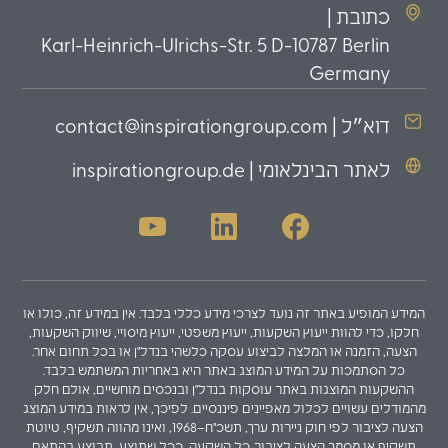
כתובת |
Karl-Heinrich-Ulrichs-Str. 5 D-10787 Berlin
Germany
דוא״ל | contact@inspirationgroup.com
לאתר הבינלאומי | inspirationgroup.de
המידע המופיע באתר זה נועד לצרכי מידע כללי בלבד. אין במידע זה, כולו או
חלקו, כדי להוות ייעוץ השקעות, ייעוץ משפטי, ייעוץ מיסויי, שיווק השקעות,
הצעה, הזמנה או המלצה לביצוע עסקה כלשהי בנדל"ן או בכל תחום אחר.
כל הסתמכות על המידע המוצג באתר היא באחריות המשתמש בלבד.
ההשקעות המוצגות באתר עוסקות בנדל"ן ובנכסים מוחשיים, אולם חלק
מהמודלים עשויים לכלול מאפיינים פיננסיים. לפיכך, אין לראות במידע המוצג
הצעה לציבור לפי חוק ניירות ערך, תשכ"ח–1968, ואינו מהווה תשקיף, טיוטת
תשקיף או מסמך הצעה לציבור. כל השקעה, ככל שתוצע, תבוצע בהתאם