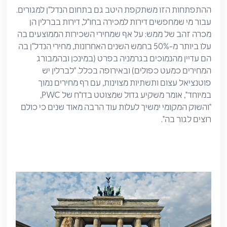
ההתפתחות הזו משתקפת היטב גם בתחום הנדל"ן למגורים.
עבור מי שמחפשים דירות למכירה בחו"ל, דירות בברלין הן
מכרה זהב של ממש: על אף שמחירי השכירות הממוצעים בה
עלו ביותר מ-50% בחמש השנים האחרונות, מחירי הנדל"ן בה
הם עדיין מהנמוכים בגרמניה בפרט (במינכן ובהמבורג
המחירים כמעט כפולים) ובאירופה בכלל. "לברלין יש
פוטנציאל עצום ותשתיות מצוינות, עם רף מחירים נמוך
במיוחד", אומר משקיע גדול שמצוטט בדו"ח של PWC,
"והשוק המקומי ימשיך לעלות עוד הרבה מאוד שנים כי כולם
רוצים לגור בה".