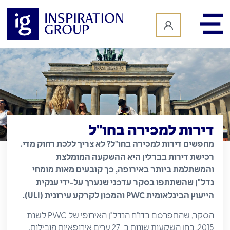
לתוכן
דירות למכירה בחו"ל
מחפשים דירות למכירה בחו"ל? לא צריך ללכת רחוק מדי.
רכישת דירות בברלין היא ההשקעה המומלצת
והמשתלמת ביותר באירופה, כך קובעים מאות מומחי
נדל"ן שהשתתפו בסקר עדכני שנערך על-ידי ענקית
הייעוץ הבינלאומית PWC והמכון לקרקע עירונית (ULI).
הסקר, שהתפרסם בדו"ח הנדל"ן האירופי של PWC לשנת
2015, בחן השקעות שונות ב-27 ערים אירופאיות מובילות.