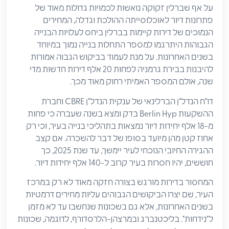
על אף שברלין זקוקה נואשות לכמויות גדולות מאוד של
פתרונות דיור לאוכלוסייתה ההולכת וגדלה, המחירים
הנמוכים של דירות קיימות בברלין ביחס לעלויות הבנייה
הגבוהות היתרגמו למספר התחלות בנייה נמוך במיוחד
בשנים האחרונות. על מנת לעמוד בביקוש הגבוה אמורות
להיבנות בבירת גרמניה לפחות 20 אלף דירות חדשות מדי
שנה, אולם המספר האמיתי רחוק מאוד מכך.
דו"ח הנדל"ן הברלינאי של ענקית הנדל"ן CBRE וחברת
ההשקעות Berlin Hyp בדק ומצא בשנה שעברה כי פחות
מ-18 אלף יחידות דיור נמצאות בתהליכי בנייה בעיר, וכי רק
אחוז קטן מהן מיועד בסופו של דבר להשכרה. אם קצב
ההגירה החיובי הנוכחי לעיר יימשך, עד שנת 2025, כך
חוששים, יהיו חסרות בעיר קרוב ל-140 אלף יחידות דיור.
המחסור בדירות מורגש בצורה חזקה מאוד לא רק במרכז
העיר, שם יצרו הביקושים הגבוהים עליות מחירים דרמטיות
בשנים האחרונות, אלא גם בשכונות שנחשבו עד לא מזמן
ל"נידחות". בליכטנברג ובמרצהן-הלרסדורף, לדוגמה, שכונות