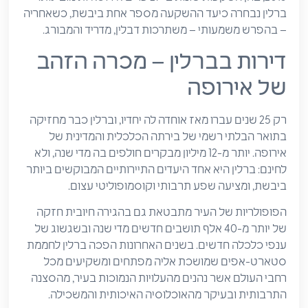
ברלין נבחרה כיעד ההשקעה מספר אחת ביבשת, כשאחריה
– בהפרש משמעותי – משתרכות דבלין, מדריד והמבורג.
דירות בברלין – מכרה הזהב
של אירופה
רק 25 שנים עברו מאז אוחדה לה יחדיו, וברלין כבר מחזיקה
בתואר הבלתי רשמי של בירתה הכלכלית והמדינית של
אירופה. יותר מ-12 מיליון מבקרים חולפים בה מדי שנה, ולא
לחינם: ברלין היא אחד היעדים התיירותיים המבוקשים ביותר
ביבשת, ומציעה שפע תרבותי וקוסמופוליטי עצום.
הפופולריות של העיר מתבטאת גם בהגירה חיובית חזקה
של יותר מ-40 אלף תושבים חדשים מדי שנה ובשגשוג של
ענפי כלכלה חדשים. בשנים האחרונות הפכה ברלין לחממת
סטארט-אפים שמושכת אליה מפתחים ומשקיעים מכל
רחבי העולם אשר נהנים מהעלויות הנמוכות בעיר, מהסצנה
התרבותית ובעיקר מהאוכלוסיה האיכותית והמשכילה.