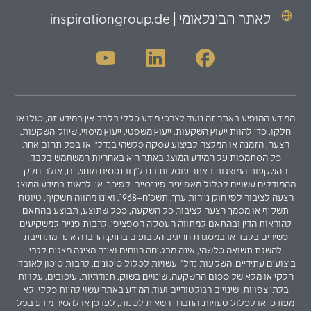
לאתר הבינלאומי | inspirationgroup.de
המידע המופיע באתר זה נועד לצרכי מידע כללי בלבד. אין במידע זה, כולו או
חלקו, כדי להוות ייעוץ השקעות, ייעוץ משפטי, ייעוץ מיסויי, שיווק השקעות,
הצעה, הזמנה או המלצה לביצוע עסקה כלשהי בנדל"ן או בכל תחום אחר.
כל הסתמכות על המידע המוצג באתר היא באחריות המשתמש בלבד.
ההשקעות המוצגות באתר עוסקות בנדל"ן ובנכסים מוחשיים, אולם חלק
מהמודלים עשויים לכלול מאפיינים פיננסיים. לפיכך, אין לראות במידע המוצג
הצעה לציבור לפי חוק ניירות ערך, תשכ"ח–1968, ואינו מהווה תשקיף, טיוטת
תשקיף או מסמך הצעה לציבור. כל השקעה, ככל שתוצע, תבוצע בהתאם
להוראות הדין ובהתאם למתווה העסקה הספציפי, לרבות פנייה למשקיעים
כשירים בלבד או במסגרת חריגים הקבועים בחוק. החברה אינה מתחייבת
להשגת תשואה כלשהי, אינה מבטיחה רווחים ואינה מציגה מצגים לגבי
ביצועים עתידיים. השקעות נדל"ן עשויות לכלול סיכונים, לרבות סיכון לאובדן
חלקי או מלא של סכום ההשקעה, שינויים בשוק, תנודתיות, עיכובים, עלויות
בלתי צפויות, שינויים רגולטוריים ועוד. המידע באתר עשוי להיות כללי, לא
מעודכן או לכלול טעויות. החברה רשאית לשנות, לעדכן או להסיר מידע בכל