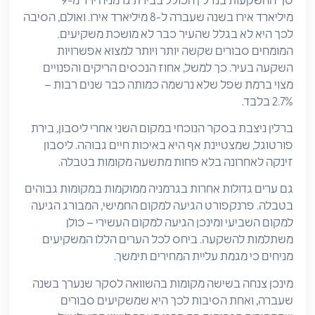
סך ההשקעות בנדל"ן הכולל בבירת גרמניה ירד מ-9
מיליארד אירו בשנה שעברה ל-8 מיליארד אירו. ואולם, הסיבה
לכך היא לא בגלל שהעיר כבר לא מושכת משקיעים.
המומחים סבורים שקשה יותר ויותר למצוא אפשרויות
השקעה בעיר. כך למשל, אחוז הנכסים הריקים והפנויים
מצוי ברמת שפל שלא נרשמה כמותה כבר שנים רבות –
2.7% בלבד.
ברלין ניצבת בסקר הנוכחי במקום השני אחרי ליסבון, בירת
פורטוגל, שמצטיינת אף היא באיכות חיים גבוהה. ליסבון
זינקה לאחרונה בלא פחות מתשעה מקומות בטבלה.
גם ערים גדולות אחרות בגרמניה ממוקמות במקומות גבוהים
בטבלה. פרנקפורט הגיעה למקום החמישי, המבורג הגיעה
למקום השביעי ומינכן הגיעה למקום העשירי – כולן
משתלמות להשקעה. ביחס לכל הערים הללו המשקיעים
מניחים כי מגמת עליית המחירים תימשך.
מינכן צנחה בשישה מקומות בהשוואה לסקר שנערך בשנה
שעברה, ואחת הסיבות לכך היא שמשקיעים סבורים