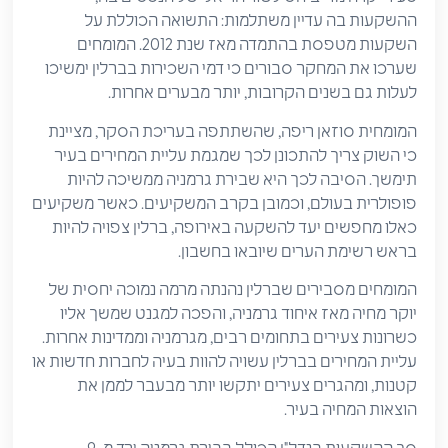
ההשקעות בה עדיין משתלמות: התשואה הכוללת על
השקעות מטפסת בהתמדה מאז שנת 2012. המומחים
שערכו את המחקר סבורים כי דמי השכירות בברלין ימשיכו
לעלות גם בשנים הקרובות, יותר מבערים אחרות.
המומחית סוזאן ריפה, שהשתתפה בעריכת הסקר, מציינת
כי השוק צריך להתכונן לכך שמגמת עליית המחירים בעיר
תימשך. הסיבה לכך היא שבירת גרמניה ממשיכה להיות
פופולרית בעולם, וכמובן בקרב המשקיעים. כאשר משקיעים
כאלו מחפשים יעד להשקעה באירופה, ברלין צפויה להיות
בראש רשימת הערים שיובאו בחשבון.
המומחים מסבירים שברלין נהנתה מרמה נמוכה יחסית של
יוקר מחיה מאז איחוד גרמניה, והפכה למגנט שמשך אליו
כשרונות צעירים בתחומים רבים, מגרמניה וממדינות אחרות.
עליית המחירים בברלין עשויה להוות בעיה לחברות חדשות או
קטנות, ומהגרים צעירים יתקשו יותר מבעבר לממן את
הוצאות המחיה בעיר.