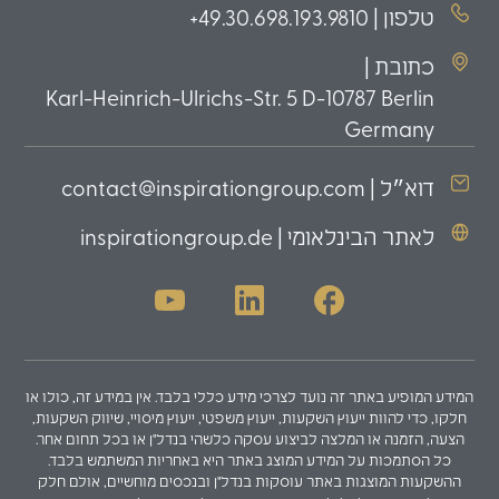
טלפון | 49.30.698.193.9810+
כתובת |
Karl-Heinrich-Ulrichs-Str. 5 D-10787 Berlin
Germany
דוא״ל | contact@inspirationgroup.com
לאתר הבינלאומי | inspirationgroup.de
המידע המופיע באתר זה נועד לצרכי מידע כללי בלבד. אין במידע זה, כולו או
חלקו, כדי להוות ייעוץ השקעות, ייעוץ משפטי, ייעוץ מיסויי, שיווק השקעות,
הצעה, הזמנה או המלצה לביצוע עסקה כלשהי בנדל"ן או בכל תחום אחר.
כל הסתמכות על המידע המוצג באתר היא באחריות המשתמש בלבד.
ההשקעות המוצגות באתר עוסקות בנדל"ן ובנכסים מוחשיים, אולם חלק