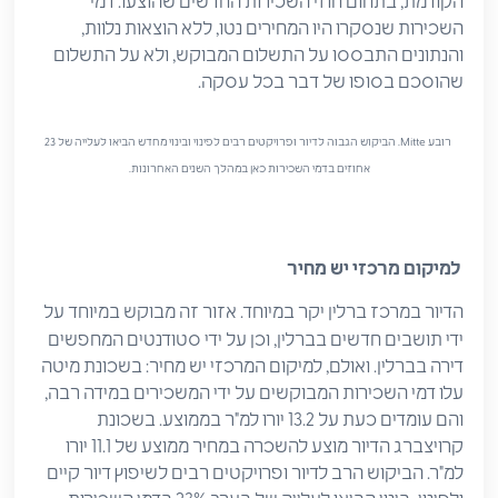
הקודמת, בתחום חוזי השכירות החדשים שהוצעו. דמי
השכירות שנסקרו היו המחירים נטו, ללא הוצאות נלוות,
והנתונים התבססו על התשלום המבוקש, ולא על התשלום
שהוסכם בסופו של דבר בכל עסקה.
רובע Mitte. הביקוש הגבוה לדיור ופרויקטים רבים לפינוי ובינוי מחדש הביאו לעלייה של 23
אחוזים בדמי השכירות כאן במהלך השנים האחרונות.
למיקום מרכזי יש מחיר
הדיור במרכז ברלין יקר במיוחד. אזור זה מבוקש במיוחד על
ידי תושבים חדשים בברלין, וכן על ידי סטודנטים המחפשים
דירה בברלין. ואולם, למיקום המרכזי יש מחיר: בשכונת מיטה
עלו דמי השכירות המבוקשים על ידי המשכירים במידה רבה,
והם עומדים כעת על 13.2 יורו למ"ר בממוצע. בשכונת
קרויצברג הדיור מוצע להשכרה במחיר ממוצע של 11.1 יורו
למ"ר. הביקוש הרב לדיור ופרויקטים רבים לשיפוץ דיור קיים