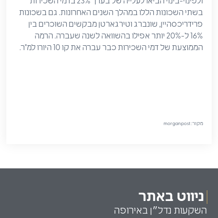
ולפינוי-בינוי הביאו לעלייה של בערך 23% בדמי השכירות
בשתי השכונות הללו במהלך השנים האחרונות. גם בשכונות
פרידריכסהיין, שונברג וטירגארטן מבקשים השוכרים בין
16% ל-20% יותר אפילו בהשוואה לשנה שעברה. הרמה
הממוצעת של דמי השכירות כבר עברה את קו 10 היורו למ"ר.
מקור: morganpost
ניווט באתר
השקעות נדל״ן באירופה