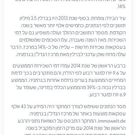
14%.
עיר הבירה צומחת: בסוף שנת 2013 היו בברלין 3.5 מיליון
תושבים לפי הנתונים, כחמישים אלף יותר מאשר בשנה
הקודמת. מספר התושבים ההולך ועולה משפיע גם על דמי
השכירות. מאז השנה שעברה, עלו הסכומים שמשולמים
בעסקאות שכירות חדשות – עלייה של כ-14% במרכז. הדבר
עולה מדוח שוק עדכני לברלין מאת מרכז הנדל"ן בגרמניה.
ברבע הראשון של שנת 2014 עמדו דמי השכירות הממוצעים
על 9.6 יורו למטר רבוע לפי הדו"ח, והם מתקרבים בכך לרמת
המחירים הממוצעת בערים גדולות אחרות בגרמניה. הממוצע
בברלין גבוה ב-39% מהממוצע הכללי במדינה, שעומד על
6.9 יורו למטר רבוע.
מסד הנתונים ששימש לצורך המחקר היה המידע על 43 אלף
עסקאות מוצעות באתר של מרכז הנדל"ן בגרמניה
immowelt.de. המחקר התבסס על השוואת נתוני הרבע
הראשון של שנת 2014 עם פרק הזמן המקביל בשנה