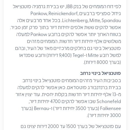
לפי דוח המומחים של בנק IBB, יש בבירת גרמניה פוטנציאל
גידול ספציפי ברבעים Pankow, Reinickendorf,
Lichtenberg, Mitte, Spandau. בכל אחד מרבעים אלה
אפשר להקים ששת אלפים יחידות דיור בתוך פרק זמן סביר.
בטווח הארוך יותר אפשר להקים ברובע Pankow למעלה
משלושים אלף יחידות דיור חדשות. המומחים מזהים
פוטנציאל בינוי גם בחלקים מרכזיים מאד של העיר, ובהם
למשל רובע Mitte ו-Tegel (9,400 דירות) ורובע שפנדאו
(בערך 8000 דירות).
פוטנציאל
בינוי
נרחב
בסביבות העיר מזהים המומחים פוטנציאל בינוי נרחב
בבירת ברנדנבורג פוטסדאם. כאן אפשר להקים למעלה
מ-13 אלף יחידות דיור חדשות בקלות יחסית. עוד יצוין אזור
Schonefeld שבו אפשר להקים 4700 יחידות דיור,
Falkensee (בערך 3500 יחידות דיור) ו-Bernau (בערך
3000 יחידות דיור).
עם פוטנציאל של בערך 1500 עד 2000 דירות יצוינו גם