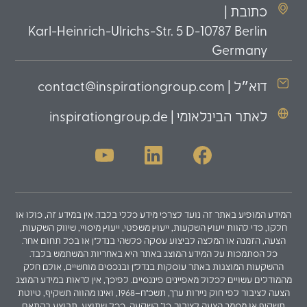
כתובת |
Karl-Heinrich-Ulrichs-Str. 5 D-10787 Berlin
Germany
דוא״ל | contact@inspirationgroup.com
לאתר הבינלאומי | inspirationgroup.de
המידע המופיע באתר זה נועד לצרכי מידע כללי בלבד. אין במידע זה, כולו או
חלקו, כדי להוות ייעוץ השקעות, ייעוץ משפטי, ייעוץ מיסויי, שיווק השקעות,
הצעה, הזמנה או המלצה לביצוע עסקה כלשהי בנדל"ן או בכל תחום אחר.
כל הסתמכות על המידע המוצג באתר היא באחריות המשתמש בלבד.
ההשקעות המוצגות באתר עוסקות בנדל"ן ובנכסים מוחשיים, אולם חלק
מהמודלים עשויים לכלול מאפיינים פיננסיים. לפיכך, אין לראות במידע המוצג
הצעה לציבור לפי חוק ניירות ערך, תשכ"ח–1968, ואינו מהווה תשקיף, טיוטת
תשקיף או מסמך הצעה לציבור. כל השקעה, ככל שתוצע, תבוצע בהתאם