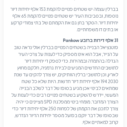
בברלין עצמה יש שטחים פנויים להקמת 153 אלף יחידות דיור
נוספות, ובסביבות העיר יש שטחים פנויים להקמת 65 אלף
יחידות דיור. הסקר בחן גם את הקמתם של בתי צמודי קרקע
או בתים דו משפחתיים.
31 אלף
דירות
ברובע
Pankow
פוטנציאל הבנייה בשטחים הפנויים בברלין אולי נראה טוב
על הנייר, אבל הוא אינו מספיק כדי לענות על צרכי העיר
הגדלה בהתמדה ובמהירות. כדי לספק די יחידות דיור
לתושבים החדשים המגיעים לבירת גרמניה, חלקם מחוץ
לארץ, וכן לתושבי ברלין הוותיקים, יש צורך להקים עד שנת
2030 194 אלף יחידות דיור חדשות. היות שלא כל שטח
שמתאים לבינוי אכן מגיע בסופו של דבר לשלב הבנייה
המעשי, יידרש להשקיע בשטחים פנויים רבים כדי לענות על
הצורך המדובר. מומחי בינוי ממפלגת SPD מציינים כי יהיה
צורך לתכנן את הקמתן של לפחות 250 אלף יחידות דיור כדי
שבסופו של דבר יוקם בפועל מספר יחידות הדיור הנדרש,
קרוב למאתיים אלף.