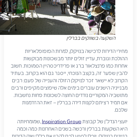
השקעה בשווקים בברלין
מחירי הדירות לרכישה בנויקלן, למרות הפופופלאריות
ההולכת וגוברת, עדיין זולים יותר מבשכונות מבוקשות
אחרות כמו פרנצלאור ברג או פרידריכסהיין הסמוכות. חשוב
להבין שפער זה, בקצב הנוכחי, ייסגר גם הוא בקרוב. בעתיד
הקרוב לא יישאר זכר לנויקלן הזולה והענייה של פעם: רבים
מבנייניה הישנים עוברים בימים אלה שיפוצים מקיפים ורבים
מתושביה המקוריים נודדים החוצה לשכונות פחות נחשבות.
אם תמיד רציתם לקנות דירה בברלין – זאת ההזדמנות
שלכם.
יועצי הנדל"ן של קבוצת
Inspiration Group
,שמומחיותה
היא השקעות בברלין ורכשה בשנים האחרונות כמה וכמה
בניינים בנויקלן, יוכלו לסייע לכם להבין את כללי שוק הדירות