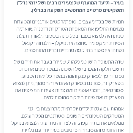
בעיר– וליעד המועדף של צעירים רבים ושל יזמי נדל"ן
ומשקיעים פרטיים המחפשים השקעה בברלין.
חנויות של בגדי מעצבים, סופרמרקטים אורגניים ומסעדות
מצוינות החליפו את המאפיות הטורקיות ודוכני השווארמה
שניתן היה למצוא בעבר בכל פינה בשכונה. לאורך תעלת
הסירות המקסימה שחוצה את נויקלן – הלנדווהרקנאל,
נפתחו אינספור בתי קפה טרנדיים וברים מתוחכמים.
שדה התעופה הישן טמפלהוף, שמירר בעבר את חייהם של
תושבי חלקה המערבי של השכונה במשך שנים ארוכות,
נסגר והפך לפארק ענק והומה במשך כל ימות השבוע.
בפארק זה, כמו גם בפארק האזנהיידה הסמוך, ניתן למצוא
ספורטאים, רוכבי אופניים ומשפחות צעירות המציפים את
הפארקים ואת פינות הירק הסמוכות למים.
אמהות עם עגלות ילדים יוקרתיות מתרוצצות בין גני
המשחקים השכונתיים השונים. סטודנטים מכל העולם,
ממלאים את בתי הקפה. זה לצד זה ניתן עתה למצוא בנויקלן
את החומוס והמסבחה הכי טובים בעיר יחד עם גלריות