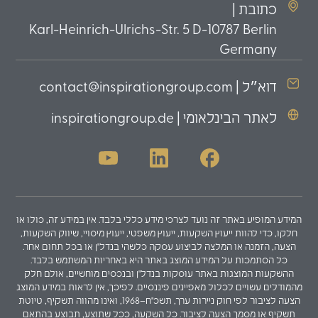
כתובת |
Karl-Heinrich-Ulrichs-Str. 5 D-10787 Berlin
Germany
דוא״ל | contact@inspirationgroup.com
לאתר הבינלאומי | inspirationgroup.de
המידע המופיע באתר זה נועד לצרכי מידע כללי בלבד. אין במידע זה, כולו או
חלקו, כדי להוות ייעוץ השקעות, ייעוץ משפטי, ייעוץ מיסויי, שיווק השקעות,
הצעה, הזמנה או המלצה לביצוע עסקה כלשהי בנדל"ן או בכל תחום אחר.
כל הסתמכות על המידע המוצג באתר היא באחריות המשתמש בלבד.
ההשקעות המוצגות באתר עוסקות בנדל"ן ובנכסים מוחשיים, אולם חלק
מהמודלים עשויים לכלול מאפיינים פיננסיים. לפיכך, אין לראות במידע המוצג
הצעה לציבור לפי חוק ניירות ערך, תשכ"ח–1968, ואינו מהווה תשקיף, טיוטת
תשקיף או מסמך הצעה לציבור. כל השקעה, ככל שתוצע, תבוצע בהתאם