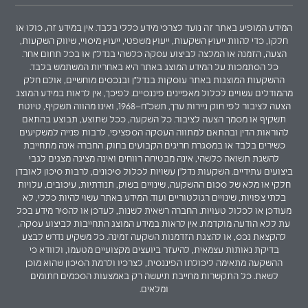
המידע המופיע באתר זה נועד לצרכי מידע כללי בלבד. אין במידע זה, כולו או
חלקו, כדי להוות ייעוץ השקעות, ייעוץ משפטי, ייעוץ מיסויי, שיווק השקעות,
הצעה, הזמנה או המלצה לביצוע עסקה כלשהי בנדל"ן או בכל תחום אחר.
כל הסתמכות על המידע המוצג באתר היא באחריות המשתמש בלבד.
ההשקעות המוצגות באתר עוסקות בנדל"ן ובנכסים מוחשיים, אולם חלק
מהמודלים עשויים לכלול מאפיינים פיננסיים. לפיכך, אין לראות במידע המוצג
הצעה לציבור לפי חוק ניירות ערך, תשכ"ח–1968, ואינו מהווה תשקיף, טיוטת
תשקיף או מסמך הצעה לציבור. כל השקעה, ככל שתוצע, תבוצע בהתאם
להוראות הדין ובהתאם למתווה העסקה הספציפי, לרבות פנייה למשקיעים
כשירים בלבד או במסגרת חריגים הקבועים בחוק. החברה אינה מתחייבת
להשגת תשואה כלשהי, אינה מבטיחה רווחים ואינה מציגה מצגים לגבי
ביצועים עתידיים. השקעות נדל"ן עשויות לכלול סיכונים, לרבות סיכון לאובדן
חלקי או מלא של סכום ההשקעה, שינויים בשוק, תנודתיות, עיכובים, עלויות
בלתי צפויות, שינויים רגולטוריים ועוד. המידע באתר עשוי להיות כללי, לא
מעודכן או לכלול טעויות. החברה רשאית לשנות, לעדכן או להסיר מידע בכל
עת ללא הודעה מוקדמת. אין לראות במידע המוצג התחייבות לביצוע עסקה,
להקצאת נכס, או להצגת הזדמנות השקעה זמינה. כל משקיע נדרש לבצע
בדיקת נאותות עצמאית, להיעזר ביועצים מקצועיים מטעמו, ולוודא כי
ההשקעה מתאימה ליכולתו הפיננסית, לצרכיו ולרמת הסיכון שהוא מוכן
לשאת. כל התקשרות מחייבת תיעשה רק באמצעות הסכמים חתומים
ומלאים.