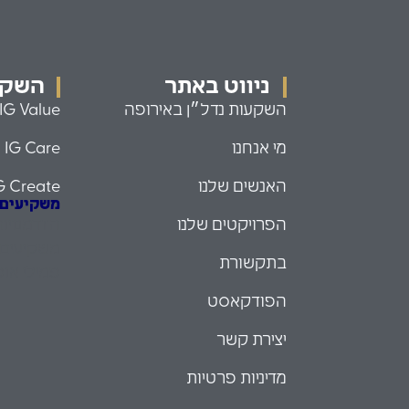
ניווט באתר
השקעו
השקעות נדל״ן באירופה
IG Value
מי אנחנו
IG Care
האנשים שלנו
G Create
משקיעים עם
הפרויקטים שלנו
הזדמנויו
משקיעים 
בתקשורת
פמילי אופ
הפודקאסט
יצירת קשר
מדיניות פרטיות