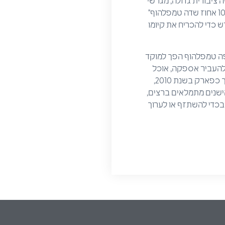
ם, בנוסף לספרייה ציבורית גדולה, מגרשי
ספורט ואדם, אשר היו אמורים ביחד לכסות כ-20 אחוז משטח הפארק. התאגדות אזרחית בשם "100 אחוז שדה טמפלהוף"
אספו כ-185,000 חתימות, כ-10,000 יותר ממה נדרש כדי להכריח את קיומו
פה טמפלהוף הפך למוקד
שדה התעופה, בכדי להעביר אספקה, אוכל
ודלק לחלקה המערבי של העיר, בזמן המצור הסובייטי שהתרחש בין השנים 1948-1949. האתר נחנך כפארק בשנת 2010,
הישנים מתמלאים ברצים,
בכדי להשתזף או לערוך