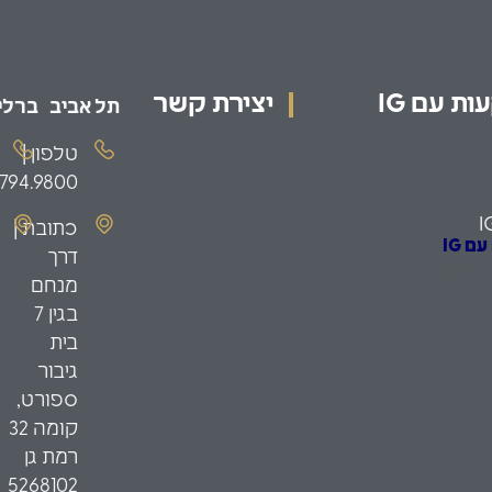
ת עם IG
יצירת קשר
תל אביב
ברלין
טלפון |
.794.9800
I
כתובת |
 IG
דרך
ת השקעה
מנחם
כשירים
בגין 7
יס
בית
גיבור
ספורט,
קומה 32
רמת גן
5268102