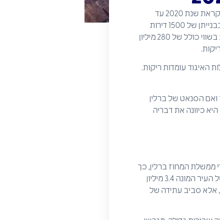
מתכננים לבנות לקראת שנת 2020 עד
18,000 דירות חדשות לשכירות. כבר השנה מעוניינים הקבלנים החברים בהתאחדויות אלו להתחיל בבנייתן של 1500 דירות
מסוג זה. הנתונים נמסרו על ידי איגוד עסקי הבנייה של ברלין ברנדנבורג BBU ביום חמישי. השקעות בשווי כולל של 280 מיליון
ת האיגוד עומדות ריקות.
 ואם הסנאט של ברלין
היא כיוונה את דבריה
המוצע על ידי ממשלת המחוז ברלין, כך
דיווחה לשכת הסטטיסטיקה המקומית. פארק טמפלהוף, שגודלו כ-300 דונם, ממוקם בלב ליבה של העיר המונה 3.4 מיליון
ן, אלא סביב עתידה של