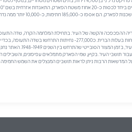
הצעת ממשלת המחוז כללה פרויקט נדל"ני בן 4,700 דירות, בתים ושטחים מסחריי
קמה בשכונות הממוקמות בשכנות לפארק. הם 
וריה ההפכפכה והקשה של העיר. בתחילת המלחמה הקרה, שדה התעו
חשוב במאמצי הסיוע של כוחות בעלות הברית. כ277,000- נחיתות התרחשו ב
עבור תושבי העיר. בקיץ, שמי הפארק מתמלאים עפיפונים, והשבילים 
. על המדשאות הרבות ניתן לראות תושבים המנצלים את השמש החמימה 