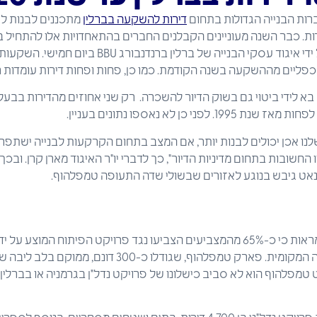
רות הבנייה הגדולות בתחום
דירות להשקעה בברלין
 בא לידי ביטוי גם בשוק הדיור להשכרה. רק שני אחוזים מהדירות בבעלו
ני כן לא נאספו נתונים בעניין.
נו אכן יכולים לבנות יותר, אם המצב בתחום הקרקעות לבנייה ישתפר
חשובות בתחום מדיניות הדיור", כך לדברי יו"ר האיגוד מארן קרן. ובכך 
נאט גיבש בנוגע לאזורים שבשולי שדה התעופה טמפלהוף.
תוצאות הסקר הראשוניות מראות כי כ-65% מהמצביעים הצביעו נגד פרויקט הפיתוח 
ט טמפלהוף הוא לא סביב כישלונו של פרויקט נדל"ן בגרמניה או בברלי