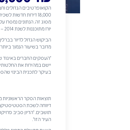
הקואופרטיבים הגדולים וחב
יורו מתוכננות לשנת 2014 – כפליים מההשקעה בשנה הקודמת. כמו כן, פחות ופחות דירות עומדות ריקות.
הביקוש הגדול לדיור בברלין
מדובר בשיעור הנמוך ביותר לפחות מאז שנת 1995. לפ
"העסקים החברים באיגוד של
יישם במהירות את החלטותיו ה
בעיקר לתכנית הבינוי שהס
תושבים. "הדיון סביב פרויק
העיר הזו".