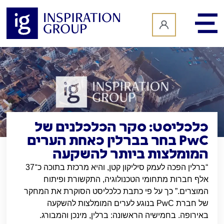
לתוכן
כלכליסט: סקר הכלכלנים של
PwC בחר בברלין כאחת הערים
המומלצות ביותר להשקעה
“
ברלין הפכה לעמק סיליקון קטן
,
והיא מרכזת בתוכה כ־
37
אלף חברות מתחומי הטכנולוגיה
,
התקשורת ופיתוח
המוצרים
.”
כך על פי כתבת כלכליסט הסוקרת את המחקר
של חברת
PwC
בנוגע לערים המומלצות להשקעה
באירופה
.
בחמישיה הראשונה
:
ברלין
,
מינכן והמבורג.