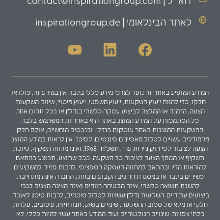
דוא״ל | contact@inspirationgroup.com
לאתר הבינלאומי | inspirationgroup.de
המידע המופיע באתר זה נועד לצרכי מידע כללי בלבד. אין במידע זה, כולו או
חלקו, כדי להוות ייעוץ השקעות, ייעוץ משפטי, ייעוץ מיסויי, שיווק השקעות,
הצעה, הזמנה או המלצה לביצוע עסקה כלשהי בנדל"ן או בכל תחום אחר.
כל הסתמכות על המידע המוצג באתר היא באחריות המשתמש בלבד.
ההשקעות המוצגות באתר עוסקות בנדל"ן ובנכסים מוחשיים, אולם חלק
מהמודלים עשויים לכלול מאפיינים פיננסיים. לפיכך, אין לראות במידע המוצג
הצעה לציבור לפי חוק ניירות ערך, תשכ"ח–1968, ואינו מהווה תשקיף, טיוטת
תשקיף או מסמך הצעה לציבור. כל השקעה, ככל שתוצע, תבוצע בהתאם
להוראות הדין ובהתאם למתווה העסקה הספציפי, לרבות פנייה למשקיעים
כשירים בלבד או במסגרת חריגים הקבועים בחוק. החברה אינה מתחייבת
להשגת תשואה כלשהי, אינה מבטיחה רווחים ואינה מציגה מצגים לגבי
ביצועים עתידיים. השקעות נדל"ן עשויות לכלול סיכונים, לרבות סיכון לאובדן
חלקי או מלא של סכום ההשקעה, שינויים בשוק, תנודתיות, עיכובים, עלויות
בלתי צפויות, שינויים רגולטוריים ועוד. המידע באתר עשוי להיות כללי, לא