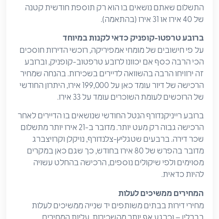
התשלום שאתם נושאים בו הוא רק תוספת חודשית קטנה
של 40 אירו או 31 אירו (בהתאמה).
ברובע
טרפטו
-קופניק
כדאי
לקנות
במיוחד
על פי חישובים של מומחי אמפיריקה, רוכשי הדירות חוסכים
הכי הרבה כסף אם יכוונו לרובע טרפטוב-קופניק, וברובע
זה ירוויחו הרבה בהשוואה לדיירים בשכירות. בהנחה שמחיר
הרכישה של דיור עומד כאן על 199,000 אירו, היתרון החודשי
של הרוכשים לעומת השוכרים עומד על 33 אירו.
ברובע רייניקנדורף הנטל החודשי שנושאים בו הדיירים לאחר
הרכישה גבוה רק מעט יותר. מדובר ב-21 אירו יותר מתשלום
שכר דירה. ברבעים שטגליץ-צלנדורף, נויקלן וקרויצברג
מדובר בהפרש של 80 אירו בחודש, כך שגם כאן במקרים
מסוימים ולפי שיקולים נוספים, הרכישה בהחלט עשויה
להיות כדאית.
המחירים
ממשיכים
לעלות
מחירי דירות בבתים משותפים יד שנייה ממשיכים לעלות
בברלין – וכרגע אף יותר מהשכירות. עליות המחירים