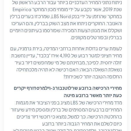
ניתוח נתוני המחיר העדכניים ביותר עבור הרבע הראשון של
שנת 2019, אשר נקבע על ידי מומחי מכון המחקר Empirica
במחקר שהוזמן על ידי בנק LBS Nord, שמרכזו בערים ברלין
והאנובר. החוקרים ניתחו את מצב השוק בברלין, והם העריכו
ושקללו את מגוון הצעות המכירה שפורסמו בעיתונים היומיים
בברלין ובפורטלים מקוונים.
לעומת ערים גדולות אחרות ברחבי המדינה, בירת גרמניה, עם
מחיר חציוני למטר רבוע של 4,190 אירו "בלבד", עדיין נחשבת
זולה יחסית. לפיכך, מבחינתם של מי שמחפשים דיור בעיר
נשאלת השאלה הבאה: האם רכישה לא תהיה מלכתחילה
החלופה הטובה יותר לשכירות?
מחירי
הרכישה
ברובע
שרלוטנבורג
-וילמרסדורף
יקרים
כעת
יותר
מאשר
ברובע
מיטה
מדד מחירי הרכישה של LBS מציג בפני הציבור את מגמות
המחירים ברבעים המסוימים של ברלין ומספק מידע שיעזור
בהחלטת הרכישה. כך למשל, נמצא כי רוכשי דיור צריכים
כיום לשלם את המחיר הגבוה ביותר ברובע
שרלוטנבורג-וילמרסדורף. כל דירה שנייה בבניין מגורים לא