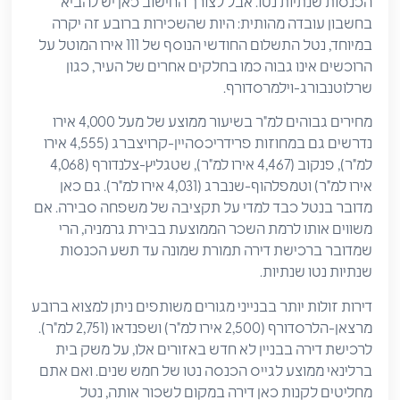
הכנסות שנתיות נטו. אבל לצורך החישוב כאן יש להביא
בחשבון עובדה מהותית: היות שהשכירות ברובע זה יקרה
במיוחד, נטל התשלום החודשי הנוסף של 111 אירו המוטל על
הרוכשים אינו גבוה כמו בחלקים אחרים של העיר, כגון
שרלוטנבורג-וילמרסדורף.
מחירים גבוהים למ"ר בשיעור ממוצע של מעל 4,000 אירו
נדרשים גם במחוזות פרידריכסהיין-קרויצברג (4,555 אירו
למ"ר), פנקוב (4,467 אירו למ"ר), שטגליץ-צלנדורף (4,068
אירו למ"ר) וטמפלהוף-שנברג (4,031 אירו למ"ר). גם כאן
מדובר בנטל כבד למדי על תקציבה של משפחה סבירה. אם
משווים אותו לרמת השכר הממוצעת בבירת גרמניה, הרי
שמדובר ברכישת דירה תמורת שמונה עד תשע הכנסות
שנתיות נטו שנתיות.
דירות זולות יותר בבנייני מגורים משותפים ניתן למצוא ברובע
מרצאן-הלרסדורף (2,500 אירו למ"ר) ושפנדאו (2,751 למ"ר).
לרכישת דירה בבניין לא חדש באזורים אלו, על משק בית
ברלינאי ממוצע לגייס הכנסה נטו של חמש שנים. ואם אתם
מחליטים לקנות כאן דירה במקום לשכור אותה, נטל