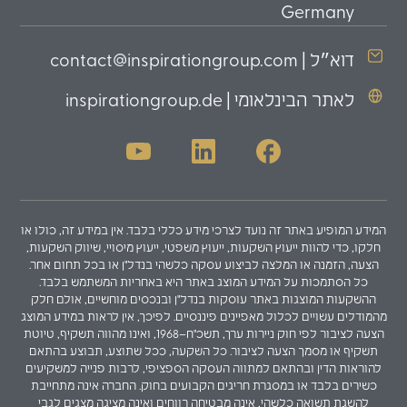
Germany
דוא״ל | contact@inspirationgroup.com
לאתר הבינלאומי | inspirationgroup.de
המידע המופיע באתר זה נועד לצרכי מידע כללי בלבד. אין במידע זה, כולו או
חלקו, כדי להוות ייעוץ השקעות, ייעוץ משפטי, ייעוץ מיסויי, שיווק השקעות,
הצעה, הזמנה או המלצה לביצוע עסקה כלשהי בנדל"ן או בכל תחום אחר.
כל הסתמכות על המידע המוצג באתר היא באחריות המשתמש בלבד.
ההשקעות המוצגות באתר עוסקות בנדל"ן ובנכסים מוחשיים, אולם חלק
מהמודלים עשויים לכלול מאפיינים פיננסיים. לפיכך, אין לראות במידע המוצג
הצעה לציבור לפי חוק ניירות ערך, תשכ"ח–1968, ואינו מהווה תשקיף, טיוטת
תשקיף או מסמך הצעה לציבור. כל השקעה, ככל שתוצע, תבוצע בהתאם
להוראות הדין ובהתאם למתווה העסקה הספציפי, לרבות פנייה למשקיעים
כשירים בלבד או במסגרת חריגים הקבועים בחוק. החברה אינה מתחייבת
להשגת תשואה כלשהי, אינה מבטיחה רווחים ואינה מציגה מצגים לגבי