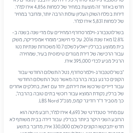
חדש באזור זה מוצעת במחיר של לפחות 4,856 אירו למ"ר.
דירות בפלח השוק העליון עולות הרבה יותר, ומדובר במחיר
של לפחות 5,831 אירו למ"ר.
בשרלוטנבורג-וילמרסדורף המחירים עלו מדי שנה בשנה ב-
12.8% מאז שנת 2016. על פי חישובי מומחי אמפיריקה, משק
בית ממוצע בברלין ייאלץ לשלם 10.7 משכורות שנתיות נטו
עבור הרכישה של דירת מגורים טיפוסית בעיר, שמחירה
הרגיל מגיע לכדי 395,000 אירו.
"בשרלוטנבורג-וילמרסדורף, נטל התשלום החודשי עבור
הקונים כרגע גבוה בהרבה מאשר נטל התשלום החודשי
עבור דיירים שרכשו את דירתם, יחד עם זאת, בחלקים אחרים
של ברלין, נקודת המוצא עבור רוכשי בתים טובה בהרבה",
כך מסביר ד"ר רודיגר קמפ, מנכ"ל LBS Nord.
עם מחיר סטנדרטי של 4,693 אירו למ"ר, רובע מיטה הוא
הרובע השני היקר ביותר בברלין. עבור דירה בבית משותף לא
חדש יתבקשו הקונים לשלם 330,000 אירו, מדובר בתשע