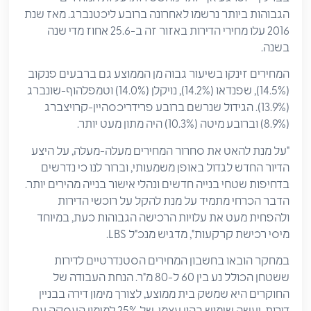
הגבוהות ביותר נרשמו לאחרונה ברובע ליכטנברג. מאז שנת
2016 עלו מחירי הדירות באזור זה ב-25.6 אחוז מדי שנה
בשנה.
המחירים זינקו בשיעור גבוה מן הממוצע גם ברבעים פנקוב
(14.5%), שפנדאו (14.2%), נויקלן (14.0%) וטמפלהוף-שונברג
(13.9%). הגידול שנרשם ברובע פרידריכסהיין-קרויצברג
(8.9%) וברובע מיטה (10.3%) היה מתון מעט יותר.
"על מנת להאט את סחרור המחירים מעלה-מעלה, על היצע
הדיור החדש לגדול באופן משמעותי, וברור לנו כי נדרשים
בדחיפות שטחי בנייה חדשים ונהלי אישור בנייה מהירים יותר.
הדבר הכרחי מתמיד על מנת להקל על רוכשי הדירות
ולהפחית מעט את עלויות הרכישה הגבוהות כעת, במיוחד
מיסי רכישת קרקעות", מדגיש מנכ"ל LBS.
במחקר הובאו בחשבון המחירים הסטנדרטיים לדירות
ששטחן הכולל נע בין 60 ל-80 מ"ר. הנחת העבודה של
החוקרים היא שמשק בית ממוצע, לצורך מימון דירה בבניין
דירות, יעשה שימוש בהון עצמי של 25% למימון העסקה עם