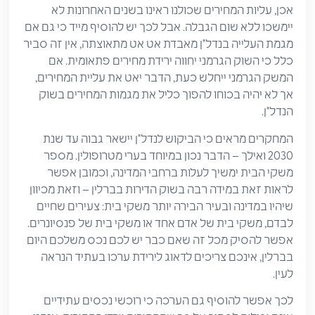
אכן, עליות המחירים שכולנו ראינו בשנים האחרונות לא
יימשכו ללא שום הגבלה. אבל לכך יש להוסיף מייד כי גם אם
מגמת העלייה בנדל"ן מאבדת אט אט מתאוצתה, אין זה סביר
כלל כי השוק הגרמני יחווה ירידת מחירים פתאומית. אם
המשק הגרמני ייחלש כעת, הדבר יאט את עליית המחירים,
אך לא יהיה בכוחו להפוך כליל את מגמות המחירים בשוק
הנדל"ן.
המחקרים מראים כי הביקוש לנדל"ן יישאר גבוה עד שנת
2030 ואילך – הדבר נכון במיוחד בערי מטרופולין. מספר
משקי הבית ימשיך לעלות ברחבי המדינה, וכמובן אפשר
לראות זאת במידה רבה בשוק הדירות בברלין – וזאת מכיוון
שיהיו במדינה ובעיר הבירה יותר משקי בית: צעירים שחיים
לבדם, משקי בית של אדם אחד או משקי בית של פנסיונרים.
אפשר להסיק מכל זה שאם כבר יש לכם נכס משלכם היום
בברלין, אינכם צריכים לדאוג לירידת ערכו בעתיד הנראה
לעין.
לכך אפשר להוסיף גם הערכה כי רוכשי נכסים עתידיים