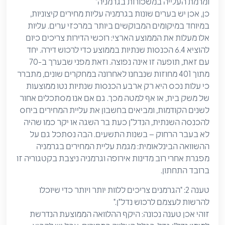
ומרמת העלייה במשכורות בגרמניה"
כן, אכן יש בערים שונות בגרמניה עליות מחירים קיצוניות,
במיוחד במיקומים המבוקשים ביותר במרכזי ערים. עליות
אלו מעלות את הממוצע הארצי: רוכשי הדירות צריכים כיום
להוציא 6.4 הכנסות שנתיות בממוצע כדי לרכוש דירה. יחד
עם זאת, תופעה זו אינה נפוצה. וזאת מפני שבערך ב-70
מתוך 401 מחוזות שנבחנו לאחרונה במחקרים שונים, מתברר
כי עלות נכס היא רק ארבע הכנסות שנתיות נטו ממוצעות
של משק בית, או אף למטה מכך. גם אם אנו מסתכלים אחור
לשנים הקודמות, ומביאים בחשבון את עליית המחירים ביחס
להכנסה השנתית, הנדל"ן כעת בר השגה או יקר כמו שהיה
לא בעבר הרחוק – בשנות התשעים. הבה נסתכל גם על
ההשוואה הבינלאומית: מגמת עליית המחירים בגרמניה
מפגרת אחרי רוב מדינות אירופה וגרמניה ניצבת בקטגוריה זו
ברובד התחתון.
טענה 2: "הגרמנים צריכים ללוות יותר ויותר כדי שיוכלו
להרשות לעצמם לרכוש נדל"ן."
זוהי אכן טענה נכונה: היקף ההלוואה הממוצעת הנדרשת