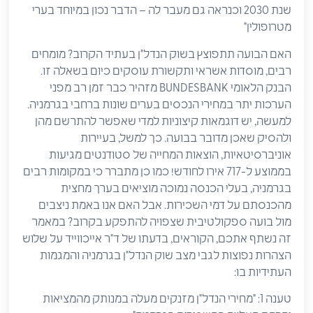
שנת 2030 וכנראה גם מעבר לה – הדבר נכון במיוחד בערי
מטרופולין"
האם הבועה תתפוצץ בשוק הנדל"ן בעתיד הקרוב? מומחים
רבים, מוסדות אשראי ותקשורת עוסקים כיום בשאלה זו.
הבנק הלאומי BUNDESBANK מזהיר כבר זמן רב מפני
הערכות יתר במחירי הנכסים בערים שונות ברחבי בגרמניה.
למעשה, יש דוגמאות קיצוניות למדי שאפשר להתרשם מהן
ולהסיק שאכן מדובר בבועה. כך למשל, בעיירות
אוניברסיטאיות, הוצאות המחייה של סטודנטים מגיעות
בממוצע ל-717 אירו לחודש! כמו כן מתברר כי במקומות רבים
בגרמניה, בעלי הכנסה נמוכה מוציאים בערך מחצית
מהכנסתם על דמי השכירות. אבל האם אנו באמת ניצבים
מול בועה ספקולטיבית שצפויה להתפקע בקרוב? במאמר
זה נשתף אתכם, הקוראים, בדעתו של ד"ר אייכווייד על שלוש
הצהרות נפוצות לגבי מצב שוק הנדל"ן בגרמניה והמגמות
העתידיות בו:
טענה 1: "מחירי הנדל"ן מזנקים מעלה במנותק מהמציאות