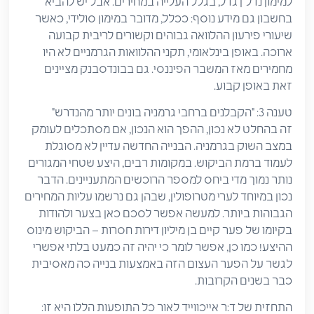
למימון נדל"ן גדל, בגלל העלייה במחירים. אבל יש להביא
בחשבון גם מידע נוסף: ככלל, מדובר במימון סולידי, כאשר
שיעורי פירעון ההלוואה גבוהים וקשורים לריבית קבועה
ארוכה. באופן בינלאומי, תקני ההלוואות הגרמניים לא היו
מחמירים מאז המשבר הפיננסי. גם בבונדסבנק מציינים
זאת באופן קבוע.
טענה 3: "הקבלנים ברחבי גרמניה בונים יותר מהנדרש"
זה בהחלט לא נכון, ההפך הוא הנכון, אם מסתכלים לעומק
במצב השוק בגרמניה. הבנייה החדשה עדיין לא מסוגלת
לעמוד ברמת הביקוש. במקומות רבים, היצע שטחי המגורים
נותר נמוך מדי ביחס למספר הרוכשים המתעניינים. הדבר
נכון במיוחד לערי מטרופולין, שבהן גם נרשמו עליות המחירים
הגבוהות ביותר. למעשה אפשר לסכם כאן בצער ולהודות
בקיומו של פער קיים בן מיליון דירות חסרות – הביקוש מינוס
ההיצע! כמו כן, אפשר לומר כי יהיה זה כמעט בלתי אפשרי
לגשר על הפער העצום הזה באמצעות בנייה כה מאסיבית
כבר בשנים הקרובות.
התחזית של ד:ר אייכווייד לאור כל התופעות הללו היא זו: