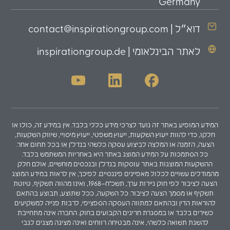
Germany
דוא״ל | contact@inspirationgroup.com
לאתר הבינלאומי | inspirationgroup.de
המידע המופיע באתר זה נועד לצרכי מידע כללי בלבד. אין במידע זה, כולו או
חלקו, כדי להוות ייעוץ השקעות, ייעוץ משפטי, ייעוץ מיסויי, שיווק השקעות,
הצעה, הזמנה או המלצה לביצוע עסקה כלשהי בנדל"ן או בכל תחום אחר.
כל הסתמכות על המידע המוצג באתר היא באחריות המשתמש בלבד.
ההשקעות המוצגות באתר עוסקות בנדל"ן ובנכסים מוחשיים, אולם חלק
מהמודלים עשויים לכלול מאפיינים פיננסיים. לפיכך, אין לראות במידע המוצג
הצעה לציבור לפי חוק ניירות ערך, תשכ"ח–1968, ואינו מהווה תשקיף, טיוטת
תשקיף או מסמך הצעה לציבור. כל השקעה, ככל שתוצע, תבוצע בהתאם
להוראות הדין ובהתאם למתווה העסקה הספציפי, לרבות פנייה למשקיעים
כשירים בלבד או במסגרת חריגים הקבועים בחוק. החברה אינה מתחייבת
להשגת תשואה כלשהי, אינה מבטיחה רווחים ואינה מציגה מצגים לגבי