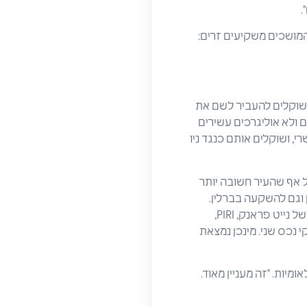
.
המושכים משקיעים זרים:
ו שוקלים להעביר לשם את
ם ולא אוליגרכים עשירים
, ושוקלים אותם כנגד ניו
ל אף שהעיר חשובה יותר
 וגם להשקעה בברלין.
הבירה הגרמנית בפרט ראתה גידול של 9% בשווי הנדל"ן היוקרתי לפי מדד הדיור הבינלאומי הראשי של נייט פראנק, PIRI,
י נכס שני. מינכן נמצאת
מיות. "זה מעניין מאוד.