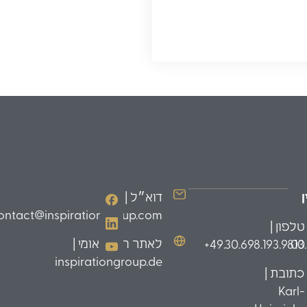
דוא״ל |
ontact@inspirationgroup.com
טלפון |
לאתר הבינלאומי |
49.30.698.193.9810+
03
inspirationgroup.de
כתובת |
Karl-