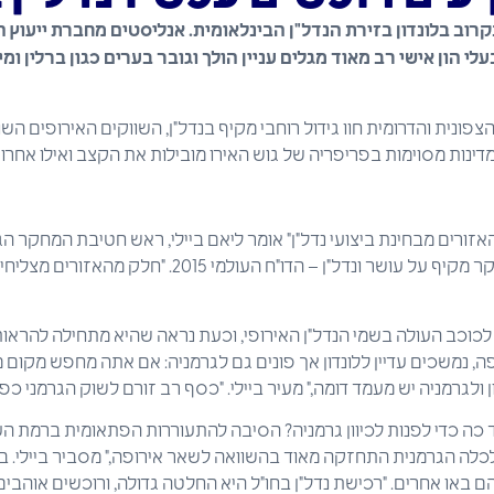
וב בלונדון בזירת הנדל"ן הבינלאומית. אנליסטים מחברת ייעוץ ה
הון אישי רב מאוד מגלים עניין הולך וגובר בערים כגון ברלין ומינ
פונית והדרומית חוו גידול רוחבי מקיף בנדל"ן, השווקים האירופים הש
דינות מסוימות בפריפריה של גוש האירו מובילות את הקצב ואילו אחר
זורים מבחינת ביצועי נדל"ן" אומר ליאם ביילי, ראש חטיבת המחקר הגל
פראנק, שפירסמה היום מחקר מקיף על עושר ונדל"ן – הדו"ח הע
לכוכב העולה בשמי הנדל"ן האירופי, וכעת נראה שהיא מתחילה להראות
פה, נמשכים עדיין ללונדון אך פונים גם לגרמניה: אם אתה מחפש מקו
 ולגרמניה יש מעמד דומה," מעיר ביילי. "כסף רב זורם לשוק הגרמני כפ
כלכלה הגרמנית התחזקה מאוד בהשוואה לשאר אירופה," מסביר ביילי
הם באו אחרים. "רכישת נדל"ן בחו"ל היא החלטה גדולה, ורוכשים אוה