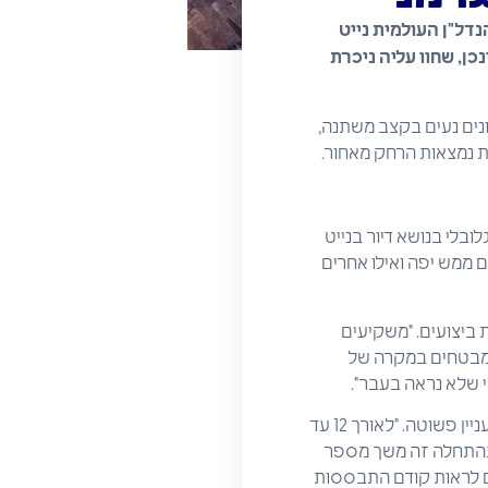
נדל"ן העולמית נייט
כן, שחוו עליה ניכרת
ונים נעים בקצב משתנה,
ות נמצאות הרחק מאחור.
ובלי בנושא דיור בנייט
ולמי 2015. "חלק מהאזורים מצליחים ממש יפה ואילו אחרים
 ביצועים. "משקיעים
ם מבטחים במקרה של
י שלא נראה בעבר".
אך מדוע חיכו המשקיעים עד כה כדי לפנות לכיוון גרמניה? הסיבה להתעוררות הפתאומית ברמת העניין פשוטה. "לאורך 12 עד
. בהתחלה זה משך מספר
בים לראות קודם התבססות