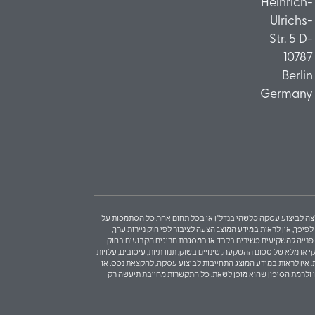
Heinrich-
Ulrichs-
Str. 5 D-
10787
Berlin
Germany
 המלצה לביצוע עסקה כלשהי בנדל"ן או בכל תחום אחר. כל הסתמכות על
כך, אין לראות במידע המוצג הצעה לציבור לפי חוק ניירות ערך,
בות פנייה למשקיעים כשירים בלבד או במסגרת חריגים הקבועים בחוק.
 או מלא של סכום ההשקעה, שינויים בשוק, תנודתיות, עיכובים, עלויות
ת. אין לראות במידע המוצג התחייבות לביצוע עסקה, להקצאת נכס, או
ו ולרמת הסיכון שהוא מוכן לשאת. כל התקשרות מחייבת תיעשה רק