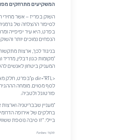
המשקיעים מתרחקים מפא
לסיפור ההצלחה של גרמניה. "
בפרט, היא עיר יפיפייה ומר
הנפחים נמוכים יותר והשוק 
בניגוד לכך, ארצות מתקשות 
"מקומות כגון דבלין, מדריד 
המעניק ביטחון לאנשים להש
<p dir="RTL"בפר
לסף מסוים. מומחה הההגיר
פורטוגל ולטביה.
"מעניין שבבריטניה וארצות 
בחלקים של אירופה הדרומית
ביילי. "זו סיבה נוספת ששו
מקור:
Forbes