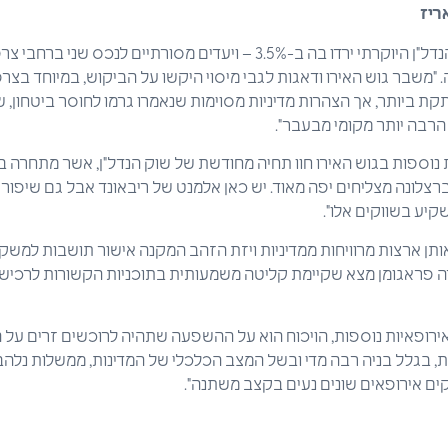
ריז
השוק בפריז – אשר מחירי הנדל"ן היוקרתי ירדו בה ב-3.5% – ויעדים מסורתיים
משבר גוש האירו ודאגות לגבי מיסוי היקשו על הביקוש, במיוחד בצרפת,"
תקת ביותר, אך הצהרות מדיניות מסוימות שנאמרו גרמו לחוסר ביטחון, 
הרבה יותר מקומי מבעבר".
נוספות בגוש האירו חוו תחיה מחודשת של שוק הנדל"ן, אשר מתחרה בזו 
וברצלונה מצליחים יפה מאוד. יש כאן אלמנט של ריבאונד אבל גם שיפור
קיע בשווקים אלו".
ט, חלק מאותן ארצות מרוויחות ממדיניות ויזת הזהב המקנה אישור תושבות למ
ה פראגומן מצא שקיימת קליטה משמעותית בתוכניות הקשורות לרכישת
אירופאיות נוספות, הויכוח הוא על ההשפעה שתהיה לרוכשים זרים על הש
, בגלל בניה רבה מדי ובשל המצב הכלכלי של המדינות, ממשלות נלהבות
וקים אירופאים שונים נעים בקצב משתנה".