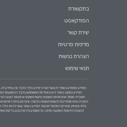
משקיעים 
בתקשורת
פמילי אופ
הפודקאסט
יצירת קשר
מדיניות פרטיות
הצהרת נגישות
תנאי שימוש
המידע המופיע באתר זה נועד לצרכי מידע כללי בלבד. אין במידע זה, כ
המידע המוצג באתר היא באחריות המשתמש בלבד. ההשקעות המוצגות 
תשכ"ח–1968, ואינו מהווה תשקיף, טיוטת תשקיף או מסמ
החברה אינה מתחייבת להשגת תשואה כלשהי, אינה מבטיחה רווחים ואינה מ
בלתי צפויות, שינויים רגולטוריים ועוד. המידע באתר עשוי להיות כל
להצגת הזדמנות השקעה זמינה. כל משקיע נדרש לבצע בדיקת נאותות