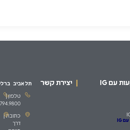
ת עם IG
יצירת קשר
תל אביב
ברלין
טלפון |
.794.9800
I
כתובת |
 IG
דרך
ת השקעה