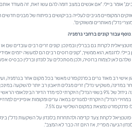
," אומר ביילי. "אם אנשים במצב דומה להם עשו זאת, זה מעודד אותם"
שווקים המקומיים מגיבים לעלייה בביקושים בפיתוח של מבנים חדשים 
רי נדל"ן מאותרים ומשווקים".
וסף עבור קונים ברחבי גרמניה
 פוטנציאלית לקרות גם בברלין ובמינכן: קונים זרים רבים עובדים שם א
יילי. לדוגמא, הוא ממשיך, "קונים רוסים רבים הם למעשה יזמים אמידי
להם לאן לצמוח ברוסיה, ולכן מסתכלים על לונדון וברלין כבסיס אפשרי
ון אישי רב מאוד גרים בפרנקפורט מאשר בכל מקום אחר בגרמניה, וע
 במדינה, משקיעי נדל"ן זרים מגלים תיאבון רב יותר להשקעה במינכן
מחירי הנדל"ן היוקרתי למגורים במאה ערים ומקומות אופייניים למחזיק
פוטנציאל לקחת צעד קדימה ולהתחרות בלונדון על השקעות נדל"ן בינלאו
נדון הגיעה מפריז, אז היום זה כבר לא המצב".