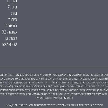
מנחם
כשירים
בגין 7
יס
בית
גיבור
ספורט,
קומה 32
רמת גן
5268102
ולו או חלקו, כדי להוות ייעוץ השקעות, ייעוץ משפטי, ייעוץ מיסויי, שיווק השקעות, הצעה, הזמנה או
באתר עוסקות בנדל"ן ובנכסים מוחשיים, אולם חלק מהמודלים עשויים לכלול מאפיינים פיננסיים. לפי
ך הצעה לציבור. כל השקעה, ככל שתוצע, תבוצע בהתאם להוראות הדין ובהתאם למתווה העסקה הספציפי, לר
ציגה מצגים לגבי ביצועים עתידיים. השקעות נדל"ן עשויות לכלול סיכונים, לרבות סיכון לאובדן חלקי
לי, לא מעודכן או לכלול טעויות. החברה רשאית לשנות, לעדכן או להסיר מידע בכל עת ללא הודעה מוקדמ
 עצמאית, להיעזר ביועצים מקצועיים מטעמו, ולוודא כי ההשקעה מתאימה ליכולתו הפיננסית, לצרכי
באמצעות הסכמים חתומים ומלאים.
אתר זה מוגן באמצעות reCAPTCHA וחלים עליו
מדיניות הפרטיות
ו
תנאי השימוש
של Google.