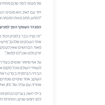
של מגמה לפני שהם מתחייבים
יחד עם זאת, הוא מוסיף, ה
"לפתע, מתבססת המגמה ומוצ
המגזר העסקי הפך למניע נ
"זה קרה כבר בלונדון ויכול
אחד העסקים שלהם," מייעץ ב
מאוד. הם חשים שאין לעסק ש
יורק ולוס אנג'לס למשל."
על אף שיותר אנשים בעלי ה
לעשירי העולם מכל מקום אחר
העוקב אחר שינויים שנתיים ב
אחריה עם עליה של 8%, ואילו פרנקפורט נמצאת במקום השלישי עם 7.5%.
ביילי רואה בערים הגרמניות 
לפני חמש שנים, התחרות ללו