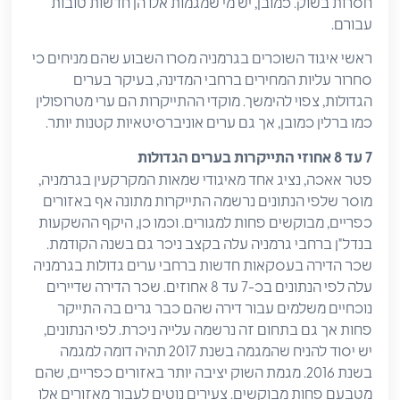
חסרות בשוק. כמובן, יש מי שמגמות אלו הן חדשות טובות
עבורם.
ראשי איגוד השוכרים בגרמניה מסרו השבוע שהם מניחים כי
סחרור עליות המחירים ברחבי המדינה, בעיקר בערים
הגדולות, צפוי להימשך. מוקדי ההתייקרות הם ערי מטרופולין
כמו ברלין כמובן, אך גם ערים אוניברסיטאיות קטנות יותר.
7 עד 8 אחוזי התייקרות בערים הגדולות
פטר אאכה, נציג אחד מאיגודי שמאות המקרקעין בגרמניה,
מוסר שלפי הנתונים נרשמה התייקרות מתונה אף באזורים
כפריים, מבוקשים פחות למגורים. וכמו כן, היקף ההשקעות
בנדל"ן ברחבי גרמניה עלה בקצב ניכר גם בשנה הקודמת.
שכר הדירה בעסקאות חדשות ברחבי ערים גדולות בגרמניה
עלה לפי הנתונים בכ-7 עד 8 אחוזים. שכר הדירה שדיירים
נוכחיים משלמים עבור דירה שהם כבר גרים בה התייקר
פחות אך גם בתחום זה נרשמה עלייה ניכרת. לפי הנתונים,
יש יסוד להניח שהמגמה בשנת 2017 תהיה דומה למגמה
בשנת 2016. מגמת השוק יציבה יותר באזורים כפריים, שהם
מטבעם פחות מבוקשים. צעירים נוטים לעבור מאזורים אלו