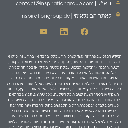
דוא״ל | contact@inspirationgroup.com
לאתר הבינלאומי | inspirationgroup.de
המידע המופיע באתר זה נועד לצרכי מידע כללי בלבד. אין במידע זה, כולו או
חלקו, כדי להוות ייעוץ השקעות, ייעוץ משפטי, ייעוץ מיסויי, שיווק השקעות,
הצעה, הזמנה או המלצה לביצוע עסקה כלשהי בנדל"ן או בכל תחום אחר.
כל הסתמכות על המידע המוצג באתר היא באחריות המשתמש בלבד.
ההשקעות המוצגות באתר עוסקות בנדל"ן ובנכסים מוחשיים, אולם חלק
מהמודלים עשויים לכלול מאפיינים פיננסיים. לפיכך, אין לראות במידע המוצג
הצעה לציבור לפי חוק ניירות ערך, תשכ"ח–1968, ואינו מהווה תשקיף, טיוטת
תשקיף או מסמך הצעה לציבור. כל השקעה, ככל שתוצע, תבוצע בהתאם
להוראות הדין ובהתאם למתווה העסקה הספציפי, לרבות פנייה למשקיעים
כשירים בלבד או במסגרת חריגים הקבועים בחוק. החברה אינה מתחייבת
להשגת תשואה כלשהי, אינה מבטיחה רווחים ואינה מציגה מצגים לגבי
ביצועים עתידיים. השקעות נדל"ן עשויות לכלול סיכונים, לרבות סיכון לאובדן
חלקי או מלא של סכום ההשקעה, שינויים בשוק, תנודתיות, עיכובים, עלויות
בלתי צפויות, שינויים רגולטוריים ועוד. המידע באתר עשוי להיות כללי, לא