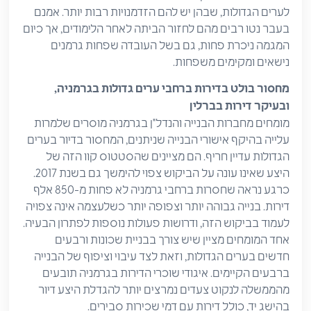
לערים הגדולות, שבהן יש להם הזדמנויות רבות יותר. אמנם
בעבר נטו רבים מהם לחזור הביתה לאחר הלימודים, אך כיום
המגמה ניכרת פחות, גם בשל העובדה שפחות גרמנים
נישאים ומקימים משפחות.
מחסור בולט בדירות ברחבי ערים גדולות בגרמניה,
ובעיקר דירות בברלין
מומחים מחברות הבנייה והנדל"ן בגרמניה מוסרים שלמרות
עלייה בהיקף אישורי הבנייה שניתנים, המחסור בדיור בערים
הגדולות עדיין חריף. הם מציינים שהסטטוס קוו הזה של
היצע שאינו עונה על הביקוש צפוי להימשך גם בשנת 2017.
כרגע נראה שחסרות ברחבי גרמניה לא פחות מ-850 אלף
דירות. בנייה גבוהה יותר וצפופה יותר כשלעצמה אינה צפויה
לעמוד בביקוש הזה, ודרושות פעולות נוספות לפתרון הבעיה.
אחד המומחים מציין שיש צורך בבניית שכונות ורבעים
חדשים בערים הגדולות, וזאת לצד עיבוי וציפוף של הבנייה
ברבעים הקיימים. איגודי שוכרי הדירות בגרמניה תובעים
מהממשלה לנקוט צעדים נמרצים יותר להגדלת היצע דיור
בהישג יד, כולל דירות עם דמי שכירות סבירים.