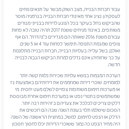
עבור חברות הבנייה, מצב השוק מבשר על תנאים נוחים
לעסקיהן. נציג אחד מאיגודי חברות הבנייה בגרמניה מוסר
שהביקוש גדול בעיקר בכל הנוגע לדירות בבנייני מגורים
משותפים. באיגוד מניחים ששנת 2017 תהיה טובה לא פחות
עבורם משנת 2016 שאותה הם מגדירים כ"נהדרת". הם אף
צופים שמגמת התנופה תימשך לפחות עוד 4 או 5 שנים.
ואולם, בשל עלייה בעלויות הבנייה, חברות הבנייה מתלוננות
על כך שרווחיהן אינם גדלים למרות הביקוש הגבוה לבנייה
חדשה.
הערכת המגמות בנושא עלויות שכירות נלוות קשה יותר
למומחים. שוכרי דירות שמחממים את דירותיהם באמצעות גז
או מערכות חימום משותפות צפויים לשלם מעט יחסית. מי
שמשתמשים בתנורי נפט או במערכת חימום אחרת מבוססת
דלקים צריכים לכלכל את צעדיהם בזהירות רבה יותר.
הסכום שישלמו תלוי בעונת השנה שבה הם רוכשים את
הדלק או הנפט לחימום. למשל, במחצית הראשונה של השנה
היה מחיר הנפט כה נמוך ששוכרי הדירות יכלו לחסוך חסכון