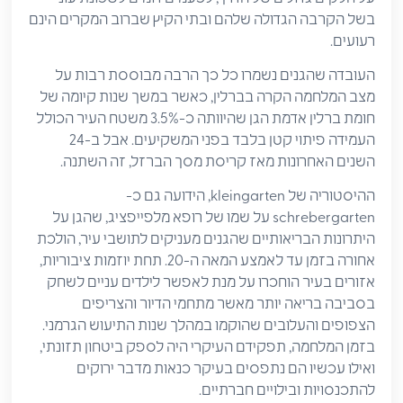
בשל הקרבה הגדולה שלהם ובתי הקיץ שברוב המקרים הינם
רעועים.
העובדה שהגנים נשמרו כל כך הרבה מבוססת רבות על
מצב המלחמה הקרה בברלין, כאשר במשך שנות קיומה של
חומת ברלין אדמת הגן שהיוותה כ-3.5% משטח העיר הכולל
העמידה פיתוי קטן בלבד בפני המשקיעים. אבל ב-24
השנים האחרונות מאז קריסת מסך הברזל, זה השתנה.
ההיסטוריה של kleingarten, הידועה גם כ-
schrebergarten על שמו של רופא מלפייפציג, שהגן על
היתרונות הבריאותיים שהגנים מעניקים לתושבי עיר, הולכת
אחורה בזמן עד לאמצע המאה ה-20. תחת יוזמות ציבוריות,
אזורים בעיר הוחכרו על מנת לאפשר לילדים עניים לשחק
בסביבה בריאה יותר מאשר מתחמי הדיור והצריפים
הצפופים והעלובים שהוקמו במהלך שנות התיעוש הגרמני.
בזמן המלחמה, תפקידם העיקרי היה לספק ביטחון תזונתי,
ואילו עכשיו הם נתפסים בעיקר כנאות מדבר ירוקים
להתכנסויות ובילויים חברתיים.