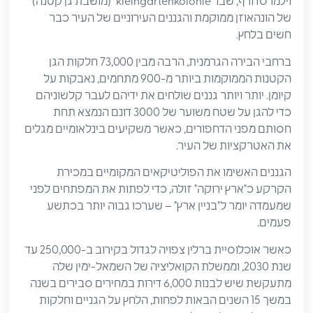
וילמרסדורף, שבו "kleingartenkolonie" (מושבת גן קטנה)
של הונהאוזן ממוקמת והגננים העירוניים של העיר כבר
חשים בלחץ.
ברחבי הבירה הגרמנית, הרבה מבין 73,000 חלקות הגן
הקטנות הממוקמות ביותר מ-900 מתחמים, נאבקות על
קיומן. יותר ויותר גננים שולחים את ידיהם לעבר קלשוניהם
כדי להגן על שטח משוער של 3000 דונם הנמצא תחת
חסותם מפני הדחפורים, כאשר משקיעים בינלאומיים מגלים
את האטרקציות של העיר.
הגננים האשימו את הפוליטיקאים המקומיים במכירת
הקרקע כ"ארץ ירוקה" זולה, כדי לפתות את המפתחים לפני
שמעמדה יומר ל"בניין ארץ" – שערכו גבוה יותר בכתשע
פעמים.
כאשר אוכלוסיית ברלין צפויה לגדול בקירוב ב-250,000 עד
שנת 2030, וממשלת הקואליציה של השמאל-ימין שלה
מתעקשת שיש לבנות 6,000 דירות במחירים סבירים בשנה
במשך 15 השנים הבאות לפחות, הלחץ על הגניים וחלקות