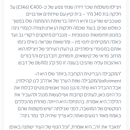
ויצ'ילוו משלמת שכר דירה שנתי צנוע של כ-€400 (£346) על
חלקה בת 340 מ"ר – בית קיץ עם שירותים אורגניים
שעכביש שורץ בו והיא הייתה ברשימת ההמתנה שלו במשך
כשלוש שנים. בעוד שכמה חלקות הן ארון תצודה לגמדי גינה
במגוון תחפושות ססגוניות – מגברים מזוקנים דקורי גב ועד
כאלה המקיימים יחסי מין – ומדשאות שנראה כאילו גזמו
אותם במספרי ציפורניים, גן העדן העירוני של ויצ'ילוו הוא
מרחב פראי של קישואים, תפוחים, דובדבנים והדבורים
האהובות עליה שהניבו בעונה זו 50 ק"ג (lb110) של דבש.
"המקבילה הבריטית הקרובה ביותר שלו היא ה-
allotment(המקבילה שוות הערך של ארה"ב לגן קהילתי),
אבל ההבדל הוא שזה (הגן) סגור ואנשים נוטים לבלות את
כל היום כאן, לעתים קרובות אף לעשות מנגל ולהעביר את
הלילה", היא אומרת. בהתחלה היא הייתה פוחדת מהכללים
הנוקשים של המושבה, לפני שגילתה "שיש מקומות שהם
באמת מאוד רגועים ואתה לא צריך שיהיה לך גמד גינה".
"תאבד את זה,", היא אומרת, "וכל הנוף של העיר ישתנה באופן