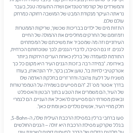
והמשרדים של קורפורסטנדאם ושדה התעופה טגל, בעבר
נראתה העיקר מנקודת המבט של המושבה רחוקה כמרחק
עולם שלם.
התזות מים של ילדים בבריכות שכשוך, שריקות הממטרות
וזמזומם של החרקים מחליפים את ההמולה של החיים
העירוניים וזה מה שמסביר את משיכתם של המפתחים
לגנים. זו גם הסיבה, לדברי הגננים, לכך שנוכחותם הכרחית,
התורמת למעמדה של ברלין כאחת הערים הירוקות ביותר
באירופה. "במידה רבה בזכות הגנים העיר היא מקום כל כך
אטרקטיבי לחיות בו", טוען אלבן בקר, יו"ר הונהאוזן, בעודו
משגיח על דלעת צהובה וחזרזרים בחלקת האדמה שלו
בדרך אסטר מס' 21. "הם מסייעים בשמירה על הטמפרטורות
של העיר, הם משמרים את הטבע בתוך הבטון והאספלט
ובאופן מסורתי הם מסייעים להאכיל את העניים. הם לגמרי
חלק מחיי העיר, אנשים נולדים כאן ומתים כאן".
סעו ברחבי ברלין במסילת הרכבת העילית שלה, ה-S-Bahn,
בגלל שקרקע מסילת הרכבת היא זולה – הגנים החולשים
על חלקים גדולים של הדרך, לפעמים דומים לשכונת עוני