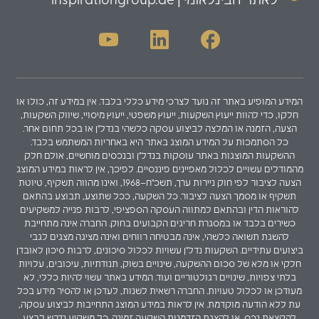
המידע המופיע באתר זה נועד לצרכי מידע כללי בלבד. אין במידע זה, כולו או
חלקו, כדי להוות ייעוץ השקעות, ייעוץ משפטי, ייעוץ מיסויי, שיווק השקעות,
הצעה, הזמנה או המלצה לביצוע עסקה כלשהי בנדל"ן או בכל תחום אחר.
כל הסתמכות על המידע המוצג באתר היא באחריות המשתמש בלבד.
ההשקעות המוצגות באתר עוסקות בנדל"ן ובנכסים מוחשיים, אולם חלק
מהמודלים עשויים לכלול מאפיינים פיננסיים. לפיכך, אין לראות במידע המוצג
הצעה לציבור לפי חוק ניירות ערך, תשכ"ח–1968, ואינו מהווה תשקיף, טיוטת
תשקיף או מסמך הצעה לציבור. כל השקעה, ככל שתוצע, תבוצע בהתאם
להוראות הדין ובהתאם למתווה העסקה הספציפי, לרבות פנייה למשקיעים
כשירים בלבד או במסגרת חריגים הקבועים בחוק. החברה אינה מתחייבת
להשגת תשואה כלשהי, אינה מבטיחה רווחים ואינה מציגה מצגים לגבי
ביצועים עתידיים. השקעות נדל"ן עשויות לכלול סיכונים, לרבות סיכון לאובדן
חלקי או מלא של סכום ההשקעה, שינויים בשוק, תנודתיות, עיכובים, עלויות
בלתי צפויות, שינויים רגולטוריים ועוד. המידע באתר עשוי להיות כללי, לא
מעודכן או לכלול טעויות. החברה רשאית לשנות, לעדכן או להסיר מידע בכל
עת ללא הודעה מוקדמת. אין לראות במידע המוצג התחייבות לביצוע עסקה,
להקצאת נכס, או להצגת הזדמנות השקעה זמינה. כל משקיע נדרש לבצע