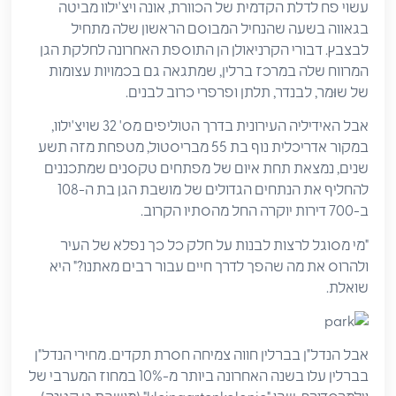
עשוי פח לדלת הקדמית של הכוורת, אונה ויצ'ילוו מביטה
בגאווה בשעה שהנחיל המבוסם הראשון שלה מתחיל
לבצבץ. דבורי הקרניאולן הן התוספת האחרונה לחלקת הגן
המרווח שלה במרכז ברלין, שמתגאה גם בכמויות עצומות
של שוּמר, לבנדר, תלתן ופרפרי כרוב לבנים.
אבל האידיליה העירונית בדרך הטוליפים מס' 32 שויצ'ילוו,
במקור אדריכלית נוף בת 55 מבריסטול, מטפחת מזה תשע
שנים, נמצאת תחת איום של מפתחים טקסנים שמתכננים
להחליף את הנתחים הגדולים של מושבת הגן בת ה-108
ב-700 דירות יוקרה החל מהסתיו הקרוב.
"מי מסוגל לרצות לבנות על חלק כל כך נפלא של העיר
ולהרוס את מה שהפך לדרך חיים עבור רבים מאתנו?" היא
שואלת.
אבל הנדל"ן בברלין חווה צמיחה חסרת תקדים. מחירי הנדל"ן
בברלין עלו בשנה האחרונה ביותר מ-10% במחוז המערבי של