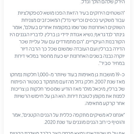
הירק שלהם הולך וגדל.
"השטחים הירוקים בעיר הזאת הפכו מושא לספקולציות
עבור משקיעי נכסים וכרישי נדל"ן המאוכזבים מצניחת
השווקים האחרונות שנרשמו במקומות אחרים בעולם", אומר
גינתר לנדגראף, נשיא אגודת ידידי גן ברלין. לדבריו הגננים היו
הקורבנות העיקריים. "הם מתמודדים עם עול עליית שכר
הדירה בברלין ועם העובדה שמשום שכל כך הרבה דיור
יוקרה נבנה בשנים האחרונות יש כעת מחסור במלאי דירות
במחיר סביר".
כ-19 מושבות גן מאוימות בעוד שיותר מ-1,000 חלקות נמחקו
מאז שנת 2007. חלק גדול מהזעם מתמקד בסנטור הפיתוח
של ברלין, מיכאל מולר מאז הודיע שמספר חלקות גן צריכות
לפנות את מקומן לטובת דירות. הוא הגן על חיפוש הרשויות
אחר קרקע מתאימה.
"אנחנו לא משיקים מתקפה כללית על הגנים הקטנים", אמר
והוסיף כי רוב הגנים מוגנים עד שנת 2020.
אף על פי שהונהאוזן נמצא מרחק קצר בלבד משדרת הקניות