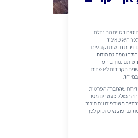
יטים בלויים הם נחלת
לכך היא שאיגוד
 דירות חדשות וקובעים
ולך וצומח גם הודות
לרשותם נמוך ביחס
שנים הקרובות לא פחות
חד הבנינים היותר אטרקטיביים במסגרת המגמה החדשה צפוי להיות מוכן בקרוב: מדובר ב-400 דירות שהחברה הפרטית
ה ששטחה הכולל כעשרים מטר
 גם חללים חברתיים משותפים עם חיבור
סת גג יפה. מי שזקוק לכך