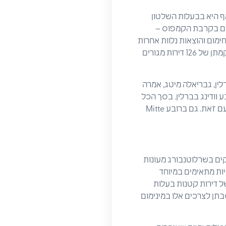
 יחידות דיור לסטודנטים מתוכננות ברובע מרצאן בצפון ברלין. חברת הבנייה Degewo, אף היא בבעלות השלטון
ות הקמתן של 31 דירות בפרויקט "מגורים בקרבת הקמפוס –
בסיסי של 6.5 יורו למ"ר ללא הוצאות חימום והוצאות נלוות אחרות
– יהיו מתאימים במיוחד לתקציב סטודנטיאלי. החברה העירונית מתכננת כעת לסיים את עבודות הקמתן של 126 דירות מגורים
הסנאט בברלין, גבריאלה מיטג, אמרה
 וודינג בברלין. בסך הכל
מדובר בשני בנינים שיהיו בהם דירות ליותר מ-120 סטודנטים. אישורי הבניה במקום טרם ניתנו, יחד עם זאת. גם ברובע Mitte
רים נוספים לסטודנטים. חברת הבינוי WBM מעונינת להקים בשרלוטנבורג מעונות
יות מתאימים במיוחד
ל דירות קטנות בעלות
תן לצרכים אלו במינימום