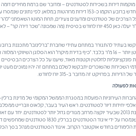
וקמות דירות בשכירות לסטודנטים – ומדובר שם ברמת מחירים דומה 
Medienfester Adlerhof החדש ברובע הוקמו כ-153 דירות מרוהטות במלואן. לפי נ
ב על הצרכים של סטודנטים ומדענים צעירים, תחת המוטו השאפתני "להר
חדר על שטח כולל של 24 מ"ר יעלה כאן 450 יורו לחודש בסיסית (מה שמכונה "שכר דיר
שו בעתיד להתגורר במתחם עתידי שחברת "ברלינובו" מתכננת ברובע ל
להסתפק במרחב מגורים קטן יותר – 16 מ"ר בלבד. "כיף בדירת מיקרו" הוא הסלוגן השיו
 פונקציונליות לחלוטין וקטנות מאוד, שיענו על כל הצרכים הבסיסיים ש
מי השכירות שהשוכרים יתבקשו לשלם במתחם זה יהיו נמוכים מעט יו
רות. בפרויקט זה מדובר ב-315 יורו לחודש.
ות לפעולה
החברות העירוניות הפועלות במסגרת הממשל המקומי של מדינת ברלין-
דמוקרטית, הבטיח כבר בשנת 2013 שבעיר יוקצה מרחב מגורים גדול יותר לסטודנטים. יח
הביקוש הגבוה. לפי נתונים שנמסרו על ידי איגוד הסטודנטים