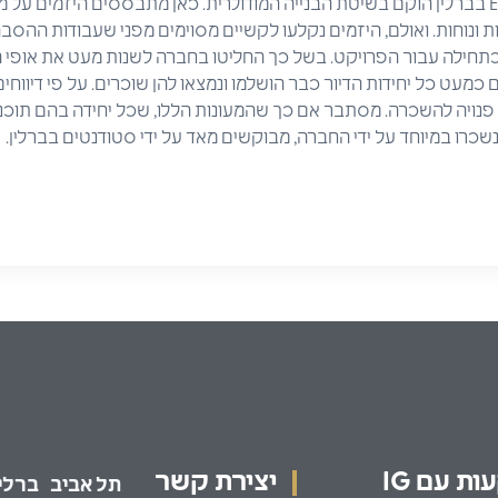
גם כפר הסטודנטים EBA-51 בברלין הוקם בשיטת הבנייה המודולרית. כאן מתבססים היזמים
ת ונוחות. ואולם, היזמים נקלעו לקשיים מסוימים מפני שעבודות ההס
כתחילה עבור הפרויקט. בשל כך החליטו בחברה לשנות מעט את אופי
 כמעט כל יחידות הדיור כבר הושלמו ונמצאו להן שוכרים. על פי דיווחי
 פנויה להשכרה. מסתבר אם כך שהמעונות הללו, שכל יחידה בהם תוכנ
שכרו במיוחד על ידי החברה, מבוקשים מאד על ידי סטודנטים בברלין.
ת עם IG
יצירת קשר
תל אביב
ברלין