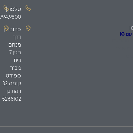
טלפון |
.794.9800
I
כתובת |
 IG
דרך
ת השקעה
מנחם
כשירים
בגין 7
יס
בית
גיבור
ספורט,
קומה 32
רמת גן
5268102