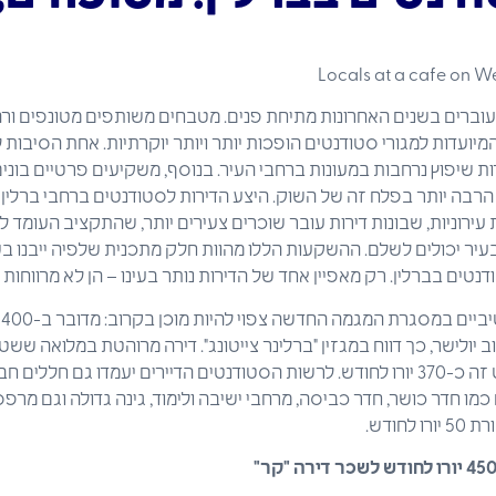
עוברים בשנים האחרונות מתיחת פנים. מטבחים משותפים מטונפים ורה
המיועדות למגורי סטודנטים הופכות יותר ויותר יוקרתיות. אחת הסיבות 
 שיפוץ נרחבות במעונות ברחבי העיר. בנוסף, משקיעים פרטיים בונים
רבה יותר בפלח זה של השוק. היצע הדירות לסטודנטים ברחבי ברלין ה
עירוניות, שבונות דירות עובר שוכרים צעירים יותר, שהתקציב העומד 
יר יכולים לשלם. ההשקעות הללו מהוות חלק מתכנית שלפיה ייבנו ב
א
קימה ברחוב יולישר, כך דווח במגזין "ברלינר צייטונג". דירה מרוהטת במלוא
רבוע צפויה לעלות בפרויקט זה כ-370 יורו לחודש. לרשות הסטודנטים הדיירים יעמדו
כמו חדר כושר, חדר כביסה, מרחבי ישיבה ולימוד, גינה גדולה וגם מרפ
חודש.