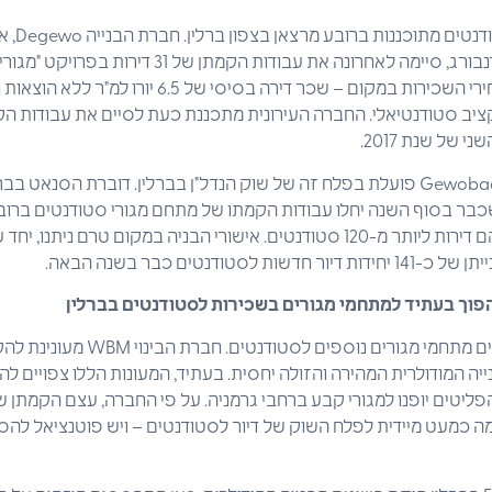
בנוסף, 126
המקומי במדינת ברלין-ברנדנבורג, סיימה לאחרונה את עבוד
Wohnen am Campus". מחירי השכירות במקום – שכר דירה 
של שנת 2017.
גם חברת הבינוי הציבורית Gewobag פועלת בפלח זה של שוק הנדל"ן בברלין. דוברת 
ן שכבר בסוף השנה יחלו עבודות הקמתו של מתחם מגורי סטודנטים ברובע
טודנטים כבר בשנה הבאה.
הפוך בעתיד למתחמי מגורים בשכירות לסטודנטים בברלין
ברובע שרלוטנבורג מתוכננים מתחמי מגו
יה המודולרית המהירה והזולה יחסית. בעתיד, המעונות הללו צפויים לה
ליטים יופנו למגורי קבע ברחבי גרמניה. על פי החברה, עצם הקמתן ש
ה כמעט מיידית לפלח השוק של דיור לסטודנטים – ויש פוטנציאל להסב