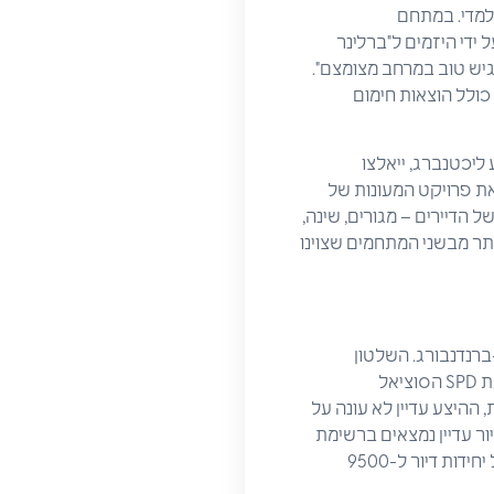
למדי. במתחם
תונים שנמסרו על ידי היזמים ל"ברלינר
גיש טוב במרחב מצומצם".
ה קר" – לא כולל הוצאות חימום
יכטנברג, ייאלצו
וקי המלווה את פרויקט המעונות של
ל הדיירים – מגורים, שינה,
תר מבשני המתחמים שצוינו
ברנדנבורג. השלטון
המקומי עוסק רבות בתכנון אלפי יחידות דיור לסטודנטים. ראש העיר בעבר, קלאוס ווברייט ממפלגת SPD הסוציאל
ד עם זאת, ההיצע עדיין לא עונה על
 בברלין, 1830 סטודנטים שמחפשים דיור עדיין נמצאים ברשימת
המתנה, לקראת פתיחת שנת הלימודים בחודש אוקטובר הקרוב. איגוד הסטודנטים מנהל בסך הכל יחידות דיור ל-9500