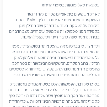
עסקאות כאלו פוגעות בשוכרי הדירות
לא רק משקיעים בינלאומיים מקווים להחזר נאה
מהשקעתם. איגוד שוכרי הדירות בברלין – BMV – מתח
ביקורת על העסקה. בעוד שבדנמרק שוק הנדל"ן מוגן
בקפידה מפני ספקולציות של משקיעים זרים, מצב הדברים
בבירת גרמניה שונה, לדברי ריינר וילד, מנכ"ל האיגוד.
וילד מציין, כי בברלין נראה שהכל מותר בשוק הנדל"ן, מפני
שהממשלה הפדרלית אינה מייחסת חשיבות להגנה דחופה
על שוכרי הדירות ומאפשרת זרימה חופשית של הון לשוק
הנדל"ן. ברוב המקרים, המשקיעים הבינלאומיים בסך הכל
מחפשים הזדמנות טובה להשקעה ושיעורי רווח אופטימליים
והם לא בהכרח מתעניינים בנושאים הקשורים למצב העיר.
בסופו של דבר, העסקאות הללו בשטחי מגורים גורמות נזק
לשוכרי הדירות, לדברי וילד. הלחץ כלפי מעלה במחירי הדירות
גובר כתוצאה מכך, הוא מוסיף שממשלת גרמניה צריכה סוף
כל סוף להתערב בתחום זכויות הבינוי וזכויות שוכרי הדירות