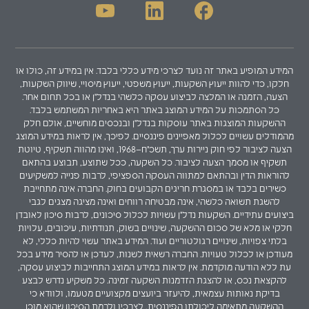
המידע המופיע באתר זה נועד לצרכי מידע כללי בלבד. אין במידע זה, כולו או
חלקו, כדי להוות ייעוץ השקעות, ייעוץ משפטי, ייעוץ מיסויי, שיווק השקעות,
הצעה, הזמנה או המלצה לביצוע עסקה כלשהי בנדל"ן או בכל תחום אחר.
כל הסתמכות על המידע המוצג באתר היא באחריות המשתמש בלבד.
ההשקעות המוצגות באתר עוסקות בנדל"ן ובנכסים מוחשיים, אולם חלק
מהמודלים עשויים לכלול מאפיינים פיננסיים. לפיכך, אין לראות במידע המוצג
הצעה לציבור לפי חוק ניירות ערך, תשכ"ח–1968, ואינו מהווה תשקיף, טיוטת
תשקיף או מסמך הצעה לציבור. כל השקעה, ככל שתוצע, תבוצע בהתאם
להוראות הדין ובהתאם למתווה העסקה הספציפי, לרבות פנייה למשקיעים
כשירים בלבד או במסגרת חריגים הקבועים בחוק. החברה אינה מתחייבת
להשגת תשואה כלשהי, אינה מבטיחה רווחים ואינה מציגה מצגים לגבי
ביצועים עתידיים. השקעות נדל"ן עשויות לכלול סיכונים, לרבות סיכון לאובדן
חלקי או מלא של סכום ההשקעה, שינויים בשוק, תנודתיות, עיכובים, עלויות
בלתי צפויות, שינויים רגולטוריים ועוד. המידע באתר עשוי להיות כללי, לא
מעודכן או לכלול טעויות. החברה רשאית לשנות, לעדכן או להסיר מידע בכל
עת ללא הודעה מוקדמת. אין לראות במידע המוצג התחייבות לביצוע עסקה,
להקצאת נכס, או להצגת הזדמנות השקעה זמינה. כל משקיע נדרש לבצע
בדיקת נאותות עצמאית, להיעזר ביועצים מקצועיים מטעמו, ולוודא כי
ההשקעה מתאימה ליכולתו הפיננסית, לצרכיו ולרמת הסיכון שהוא מוכן