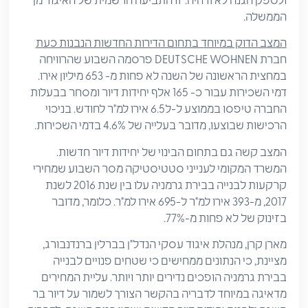
ולספק הגנה לאזרחיה. זו התביעה הרשמית של האיגוד מן
הממשלה.
המצב הדוק במיוחד בתחום הדירות החדשות הנבנות כעת
חברת DEUTSCHE WOHNEN פרסמה השבוע שהרוויחה
במחצית הראשונה של השנה לא פחות מ- 653 מיליון אירו.
דמי השכירות עבור כ- 165 אלף יחידות דיור ומסחר בבעלות
החברה טיפסו בממוצע ל-ל6.5 אירו למ"ר לחודש. בניכוי
הרכישות שבוצעו, מדובר בעלייה של 4.6% בדמי השכירות.
המצב קשה גם בתחום הבינוי של יחידות דיור חדשות.
המשרד המקומי לענייני סטטיסטיקה מסר השבוע שמחירי
קרקעות לבנייה בבירת גרמניה עלו בין שנת 2016 לשנת
2017, מ-393 אירו למ"ר ל-695 אירו למ"ר. כלומר, מדובר
בזינוק של לא פחות מ-77%.
מארן קרן, מנהלת איגוד עסקי הנדל"ן בברלין ברנדנבורג,
מציינת, כי הנתונים ממחישים כי שטחים פנויים לבנייה
בבירת גרמניה הופכים נדירים יותר ויותר. עליית המחירים
מדאיגה במיוחד לדבריה בהקשר הצורך לשמור על דיור בר