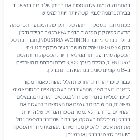
בהתמדה. מגמות אלו הופכות את בנייתן של דירות בהישג יד
בבירת גרמניה לעניין קשה יותר ויותר למימוש.
כעת מדובר בעסקה החמה של התקופה. השבוע התפרסמה
הודעה לפיה קרן הפנסיה הדנית PFA רכשה חבילת נדל"ן
גדולה בברלין מחברת INDUSTRIA WOHNEN, חברה בת של
בנק DEGUSSA שמקום מושבו בעיר פרנקפורט. שווי
העסקה עומד על יותר ממיליארד יורו. העסקה, תחת השם
"CENTURY", כוללת בערך 3,700 דירות ומתחמים משרדיים
ב-15 מיקומים שונים בגרמניה ובהם ברלין.
עבור שוכרי הדירות, החדשות הללו מהוות כאמור מקור
לדאגה, וזאת מפני שהמעורבים בעסקה ציינו במפורש שיש
"סיכוי לעליית בדמי השכירות" בנכסים המדוברים. במילים
פשוטות, הם שומרים לעצמם את האפשרות להעלות את
המחירים. בהודעה לא נמסר מספרן המדויק של הדירות
בברלין שנכללות בעסקה, אך ברור שמדובר במספר גדול.
את זאת אפשר להסיק מכך שיותר ממחצית מרווחי העסקה
מיועדים למיצוי בברלין או במינכן.