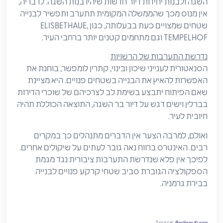
השגה ולבנות יחידות דיור חדשות שיהיו בנות השגה. לדבריה,
אין מנוס מכך שהממשלה המקומית תתערב ותפשיר לבנייה
שטחים שמצויים כעת בבעלותה, כגון ELISBETHAUE,
TEMPELHOF וגם מתחמים קטנים יותר ברחבי העיר.
נדרשת התערבות של הרשויות
הסנאטורית לענייני שיכון ובינוי, קתרין לומפשר, בוחנת את
האפשרות להאיץ את הבנייה בשטחים פנויים. היא מציינת
שאם הפיתוח יתבצע בשימת לב לצרכיהם של שוכרי הדירות
בברלין וישים דגש על דיור בר השגה, התוצאה הכוללת תהיה
חיובית לעיר.
ואולם, למרבה הצער אין הדברים מתנהלים כך במקרים
רבים. האינטרס ברווח נאה גובר לעתים על שיקולים אחרים.
לפיכך אין פלא שנדרשת התערבות ציבורית נגד מגמת
הספקולציה הגוברת סביב שטחי קרקע פנויים לבנייה
בבירת גרמניה.
Source:
Berliner Kurier