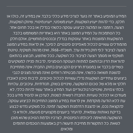
המידע המופיע באתר זה נועד לצרכי מידע כללי בלבד. אין במידע זה, כולו או
חלקו, כדי להוות ייעוץ השקעות, ייעוץ משפטי, ייעוץ מיסויי, שיווק השקעות,
הצעה, הזמנה או המלצה לביצוע עסקה כלשהי בנדל"ן או בכל תחום אחר.
כל הסתמכות על המידע המוצג באתר היא באחריות המשתמש בלבד.
ההשקעות המוצגות באתר עוסקות בנדל"ן ובנכסים מוחשיים, אולם חלק
מהמודלים עשויים לכלול מאפיינים פיננסיים. לפיכך, אין לראות במידע המוצג
הצעה לציבור לפי חוק ניירות ערך, תשכ"ח–1968, ואינו מהווה תשקיף, טיוטת
תשקיף או מסמך הצעה לציבור. כל השקעה, ככל שתוצע, תבוצע בהתאם
להוראות הדין ובהתאם למתווה העסקה הספציפי, לרבות פנייה למשקיעים
כשירים בלבד או במסגרת חריגים הקבועים בחוק. החברה אינה מתחייבת
להשגת תשואה כלשהי, אינה מבטיחה רווחים ואינה מציגה מצגים לגבי
ביצועים עתידיים. השקעות נדל"ן עשויות לכלול סיכונים, לרבות סיכון לאובדן
חלקי או מלא של סכום ההשקעה, שינויים בשוק, תנודתיות, עיכובים, עלויות
בלתי צפויות, שינויים רגולטוריים ועוד. המידע באתר עשוי להיות כללי, לא
מעודכן או לכלול טעויות. החברה רשאית לשנות, לעדכן או להסיר מידע בכל
עת ללא הודעה מוקדמת. אין לראות במידע המוצג התחייבות לביצוע עסקה,
להקצאת נכס, או להצגת הזדמנות השקעה זמינה. כל משקיע נדרש לבצע
בדיקת נאותות עצמאית, להיעזר ביועצים מקצועיים מטעמו, ולוודא כי
ההשקעה מתאימה ליכולתו הפיננסית, לצרכיו ולרמת הסיכון שהוא מוכן
לשאת. כל התקשרות מחייבת תיעשה רק באמצעות הסכמים חתומים
ומלאים.