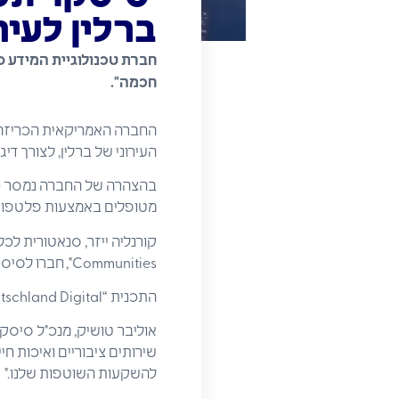
ברלין לעי
חברת טכנולוגיית המידע ס
חכמה".
החברה האמריקאית הכריזה 
העירוני של ברלין, לצורך דיג
בהצהרה של החברה נמסר כי 
מטופלים באמצעות פלטפורמו
Communities", חברו לסיסקו וחתמו על מסמך הבנות לפני השקעתה של סיסקו על סך 500 מיליון דולר.
התכנית “Deutschland Digital” הוכרזה על-ידי סיסקו בחודש מארס השנה, ואמורה לזרז את הדיגיטיזציה של המדינה.
אוליבר טושיק, מנכ"ל סיסקו
שירותים ציבוריים ואיכות חי
להשקעות השוטפות שלנו."