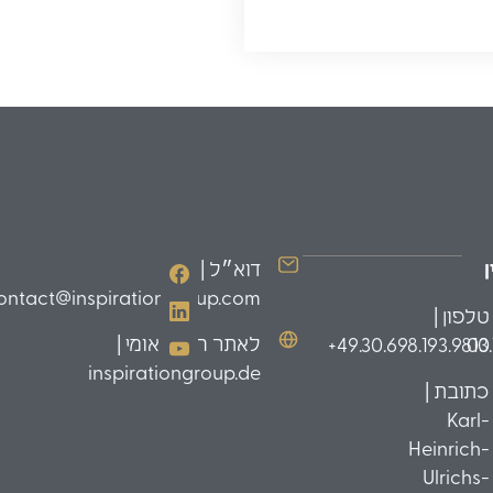
דוא״ל |
ontact@inspirationgroup.com
טלפון |
לאתר הבינלאומי |
49.30.698.193.9810+
03
inspirationgroup.de
כתובת |
Karl-
Heinrich-
Ulrichs-