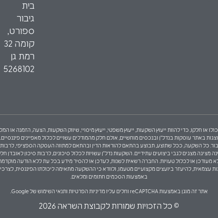
בית
גיבור
ספורט,
קומה 32
רמת גן
5268102
ולו או חלקו, כדי להוות ייעוץ השקעות, ייעוץ משפטי, ייעוץ מיסויי, שיווק השקעות, הצעה, הזמנה או
באתר עוסקות בנדל"ן ובנכסים מוחשיים, אולם חלק מהמודלים עשויים לכלול מאפיינים פיננסיים. לפי
ך הצעה לציבור. כל השקעה, ככל שתוצע, תבוצע בהתאם להוראות הדין ובהתאם למתווה העסקה הספציפי, לר
ציגה מצגים לגבי ביצועים עתידיים. השקעות נדל"ן עשויות לכלול סיכונים, לרבות סיכון לאובדן חלקי
לי, לא מעודכן או לכלול טעויות. החברה רשאית לשנות, לעדכן או להסיר מידע בכל עת ללא הודעה מוקדמ
 עצמאית, להיעזר ביועצים מקצועיים מטעמו, ולוודא כי ההשקעה מתאימה ליכולתו הפיננסית, לצרכי
באמצעות הסכמים חתומים ומלאים.
אתר זה מוגן באמצעות reCAPTCHA וחלים עליו
מדיניות הפרטיות
ו
תנאי השימוש
של Google.
© כל הזכויות שמורות לקבוצת השראה 2026