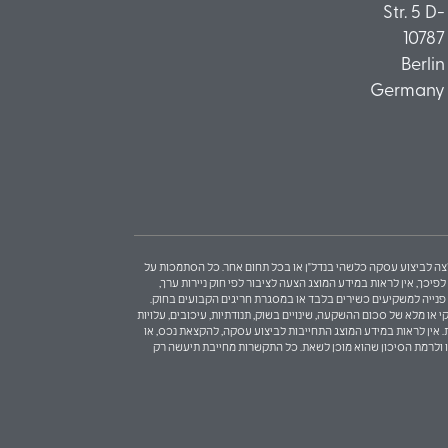
Str. 5 D-
10787
Berlin
Germany
 המלצה לביצוע עסקה כלשהי בנדל"ן או בכל תחום אחר. כל הסתמכות על
כך, אין לראות במידע המוצג הצעה לציבור לפי חוק ניירות ערך,
בות פנייה למשקיעים כשירים בלבד או במסגרת חריגים הקבועים בחוק.
 או מלא של סכום ההשקעה, שינויים בשוק, תנודתיות, עיכובים, עלויות
ת. אין לראות במידע המוצג התחייבות לביצוע עסקה, להקצאת נכס, או
ו ולרמת הסיכון שהוא מוכן לשאת. כל התקשרות מחייבת תיעשה רק