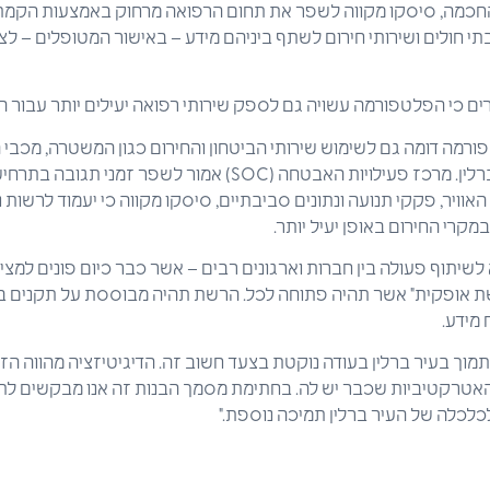
כמה, סיסקו מקווה לשפר את תחום הרפואה מרחוק באמצעות הקמת
בתי חולים ושירותי חירום לשתף ביניהם מידע – באישור המטופלים – לצ
ם כי הפלטפורמה עשויה גם לספק שירותי רפואה יעילים יותר עבור ה
רמה דומה גם לשימוש שירותי הביטחון והחירום כגון המשטרה, מכבי ה
שיפור ביטחונם של תושבי ברלין. מרכז פעילויות האבטחה (SOC) אמור
האוויר, פקקי תנועה ונתונים סביבתיים, סיסקו מקווה כי יעמוד לרשות 
קרי החירום באופן יעיל יותר.
שיתוף פעולה בין חברות וארגונים רבים – אשר כבר כיום פונים למציא
 אופקית" אשר תהיה פתוחה לכל. הרשת תהיה מבוססת על תקנים בינ
 מידע.
לתמוך בעיר ברלין בעודה נוקטת בצעד חשוב זה. הדיגיטיזציה מהווה הז
אטרקטיביות שכבר יש לה. בחתימת מסמך הבנות זה אנו מבקשים לתר
לכלה של העיר ברלין תמיכה נוספת."