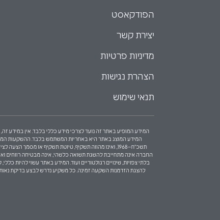
הפודקאסט
יצירת קשר
מדיניות פרטיות
הצהרת נגישות
תנאי שימוש
המידע המופיע באתר זה נועד לצרכי מידע כללי בלבד. אין במידע זה, כ
המידע המוצג באתר היא באחריות המשתמש בלבד. ההשקעות המוצגות 
תשכ"ח–1968, ואינו מהווה תשקיף, טיוטת תשקיף או מסמ
החברה אינה מתחייבת להשגת תשואה כלשהי, אינה מבטיחה רווחים ואינה מ
בלתי צפויות, שינויים רגולטוריים ועוד. המידע באתר עשוי להיות כל
להצגת הזדמנות השקעה זמינה. כל משקיע נדרש לבצע בדיקת נאותות