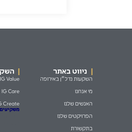
ניווט באתר
השקעו
השקעות נדל״ן באירופה
IG Value
מי אנחנו
IG Care
האנשים שלנו
G Create
משקיעים עם
הפרויקטים שלנו
הזדמנויו
משקיעים 
בתקשורת
פמילי אופ