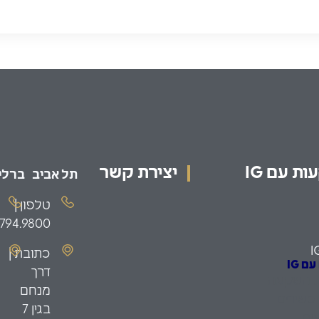
ת עם IG
יצירת קשר
תל אביב
ברלין
טלפון |
.794.9800
I
כתובת |
 IG
דרך
ת השקעה
מנחם
כשירים
בגין 7
יס