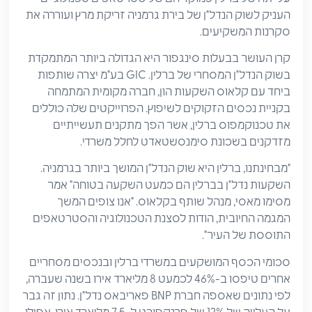
העניק לשוק הנדל"ן של בירת גרמניה זריקת מרץ ועוררה את
סקרנות המשקיעים.
קרן העושר בבעלות סינגפור היא הגדולה ביותר המתמקדת
בשוק הנדל"ן המסחרי של ברלין. GIC בע"מ יצרה שותפות
ביחד עם קלאוס השקעות הון, חברה מקומית המתמחה
בקניית נכסים הזקוקים לשיפוץ. הפרוייקטים שלה כוללים
את טכנוקמפוס ברלין, אשר הפך מתקנים תעשייתיים
מזדקנים בשכונת סימנסשטאדט לחלל משרדי.
"מבחינתנו, ברלין היא שוק הנדל"ן המושך ביותר בגרמניה.
השקעות נדל"ן בברלין הם כמעט השקעה בטוחה" אמר
מסימו מאסי, מנהל שותף בקלאוס. "אנו צופים המשך
המגמה החיובית, הודות לסצנת הטכנולוגיה והסטרטאפים
התוססת של העיר".
סכומי הכסף המושקעים במשרדי ברלין ובנכסים מסחריים
אחרים טיפסו ב-46% לכמעט 8 מליארד אירו בשנה שעברה,
לפי נתונים שאספה חברת BNP פאריבאס נדל"ן. נתון זה גבר