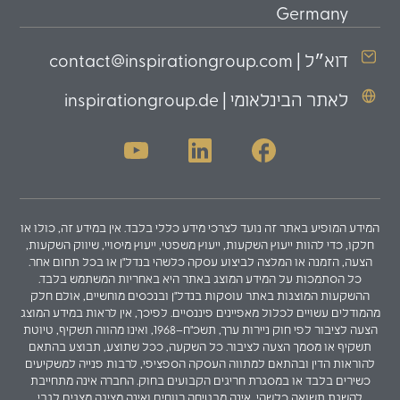
Germany
דוא״ל | contact@inspirationgroup.com
לאתר הבינלאומי | inspirationgroup.de
המידע המופיע באתר זה נועד לצרכי מידע כללי בלבד. אין במידע זה, כולו או
חלקו, כדי להוות ייעוץ השקעות, ייעוץ משפטי, ייעוץ מיסויי, שיווק השקעות,
הצעה, הזמנה או המלצה לביצוע עסקה כלשהי בנדל"ן או בכל תחום אחר.
כל הסתמכות על המידע המוצג באתר היא באחריות המשתמש בלבד.
ההשקעות המוצגות באתר עוסקות בנדל"ן ובנכסים מוחשיים, אולם חלק
מהמודלים עשויים לכלול מאפיינים פיננסיים. לפיכך, אין לראות במידע המוצג
הצעה לציבור לפי חוק ניירות ערך, תשכ"ח–1968, ואינו מהווה תשקיף, טיוטת
תשקיף או מסמך הצעה לציבור. כל השקעה, ככל שתוצע, תבוצע בהתאם
להוראות הדין ובהתאם למתווה העסקה הספציפי, לרבות פנייה למשקיעים
כשירים בלבד או במסגרת חריגים הקבועים בחוק. החברה אינה מתחייבת
להשגת תשואה כלשהי, אינה מבטיחה רווחים ואינה מציגה מצגים לגבי