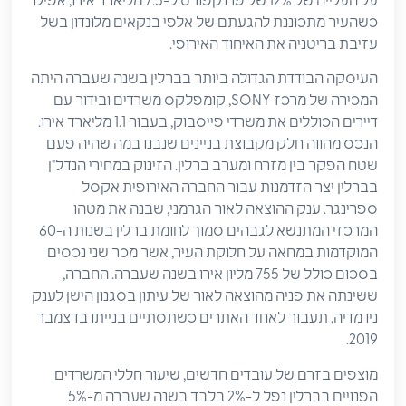
על העלייה של 12% של פרנקפורט ל-7.5 מליארד אירו, אפילו
כשהעיר מתכוננת להגעתם של אלפי בנקאים מלונדון בשל
עזיבת בריטניה את האיחוד האירופי.
העיסקה הבודדת הגדולה ביותר בברלין בשנה שעברה היתה
המכירה של מרכז SONY, קומפלקס משרדים ובידור עם
דיירים הכוללים את משרדי פייסבוק, בעבור 1.1 מליארד אירו.
הנכס מהווה חלק מקבוצת בניינים שנבנו במה שהיה פעם
שטח הפקר בין מזרח ומערב ברלין. הזינוק במחירי הנדל"ן
בברלין יצר הזדמנות עבור החברה האירופית אקסל
ספרינגר. ענק ההוצאה לאור הגרמני, שבנה את מטהו
המרכזי המתנשא לגבהים סמוך לחומת ברלין בשנות ה-60
המוקדמות במחאה על חלוקת העיר, אשר מכר שני נכסים
בסכום כולל של 755 מליון אירו בשנה שעברה. החברה,
ששינתה את פניה מהוצאה לאור של עיתון בסגנון הישן לענק
ניו מדיה, תעבור לאחד האתרים כשתסתיים בנייתו בדצמבר
2019.
מוצפים בזרם של עובדים חדשים, שיעור חללי המשרדים
הפנויים בברלין נפל ל-2% בלבד בשנה שעברה מ-5%