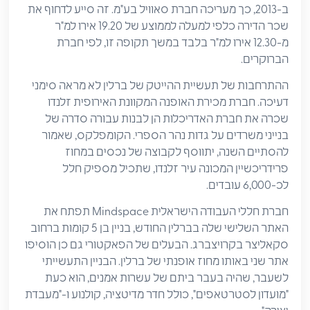
ב-2013, כך מעריכה חברת סאוויל בע"מ. זה סייע לדחוף את
שכר הדירה כלפי למעלה לממוצע של 19.20 אירו למ"ר
מ-12.30 אירו למ"ר בלבד במשך תקופה זו, לפי חברת
הברוקרים.
ההתרחבות של תעשיית ההייטק של ברלין לא מראה סימני
דעיכה. חברת מכירת האופנה המקוונת האירופית זלנדו
שכרה את חברת האדריכלות הן לבנות עבורה סדרה של
בנייני משרדים על גדות נהר הספרי. הקומפלקס, שאמור
להסתיים השנה, יתווסף לקבוצה של נכסים במחוז
פרידריכשיין המכונה עיר זלנדו, שתכיל מספיק חלל
לכ-6,000 עובדים.
חברת חללי העבודה הישראלית Mindspace תפתח את
האתר השלישי שלה בברלין החודש, בניין בן 5 קומות ברחוב
סקאליצר בקרויצברג. הבעלים של הפאקטורי גם כן הוסיפו
אתר שני באותו מחוז אופנתי של ברלין. הבניין התעשייתי
לשעבר, שהיה בעבר ביתם של עשרות אמנים, הוא כעת
"מועדון לסטרטאפים", כולל חדר מדיטציה, קולנוע ו-"מעבדת