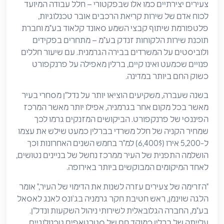
צעירים יצירתיים כמו אלו שבפקטורי – חלל עבודה המיועד
לכוח אדם של שירות קריאת הרכבים אובר טכנלוגיות,
פלטפורמת שיתוף קבצי השמע סאונד קלאוד בע"מ וחברת
תוכנת שירות הלקוחות זנדק בע"מ – מתחרים בפקידים
ולוביסטים על המשרדים בבירה הגרמנית. עם שיעור חללים
פנויים שכמעט ואינו קיים, ברלין מאפילה על פרנקפורט
כשוק החם ביותר במדינה.
בשנה שעברה, משקיעים הוציאו יותר על נדל"ן מסחרי בעיר
מאשר בכל מקום אחר בגרמניה, אפילו יותר מאשר המרכז
הפיננסי של פרנקפורט. הביקושים המזנקים גרמו לכך
שמחיר הקניה של חלל משרדי בברלין כמעט שילש את עצמו
ל-5,200 אירו (6,400$) למ"ר בחמש השנים האחרונות וכך
הושלמה התפנית של העיר ממרכז נחשל של בניינים נטושים,
לאחד המיקומים המבוקשים ביותר באירופה.
"הזרימה של צעירים עזרה לשנות את הדימוי של העיר," אומר
הלגה שוינמן, ראש חטיבת חקר גרמניה בג'ונס לאנג לאסאל
בע"מ, החברה הגלובאלית לשירותי ניהול השקעות ונדל"ן.
עלייתה של ברלין כמוקד חם של סטרטאפים טכנולוגיים