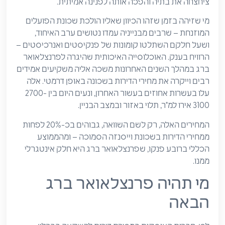
ציחצחה את בתיה והפכה אותה לפנינה אמיתית.
מי שזיהה בזמן שזהו הכיוון שאליו הולכת שכונת הפועלים
המוזנחת – שרבים מבנייניה עמדו נטושים ערב האיחוד,
ושעל חלקם השתלטו קומונות של פנקיסטים ואנרכיסטים –
הרוויח בענק. האוכלוסייה האיכותית שהיגרה לפרנצלאואר
ברג במהלך השנים האחרונות משכה אליה משקיעים אמידים
רבים וייקרה את מחירי הדירות בשכונה באופן דרמטי. אלה
עלו בעשרות אחוזים בעשור האחרון, ונעים היום בין 2700-
3100 אירו למ"ר, תלוי באזור ובמצב הבניין.
המחירים האלה, רק לשם השוואה, גבוהים בכ-20% לפחות
ממחירי הדירות בשכונת וייסנזה הסמוכה – ומהממוצע
הכללי ברובע פנקו, שפרנצלאואר ברג היא חלק אינטגרלי
ממנו.
מי תהיה פרנצלאואר ברג
הבאה