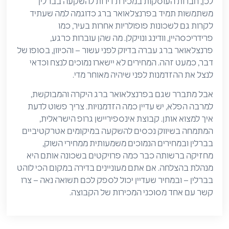
לכן, חברות העוסקות במכירת דירות להשקעה בברלין
משתמשות תמיד בפרנצלאואר ברג כדוגמה למה שעתיד
לקרות גם לשכונות פופולריות אחרות בעיר, כמו
פרידריכסהיין, וודינג ונויקלן. מה שהן עוברות כרגע,
פרנצלאואר ברג עברה בדיוק לפני עשור – והכיוון, בסופו של
דבר, כמעט זהה. המחירים לא יישארו נמוכים לנצח וכדאי
לנצל את ההזדמנות לפני שיהיה מאוחר מדי.
אבל מתברר שגם בפרנצלאואר ברג היקרה והמבוקשת,
למרבה הפלא, יש עדיין כמה הזדמנויות. צריך פשוט לדעת
איך למצוא אותן. קבוצת אינספיריישן גרופ הישראלית,
המתמחה בשיווק נכסים להשקעה במיקומים אטרקטיביים
בברלין ובמחירים הנמוכים משמעותית ממחירי השוק,
מחזיקה ברשותה כבר כמה פרויקטים בשכונה אותם היא
מנהלת בהצלחה. אם אתם מעוניינים בדירה במקום הכי לוהט
בברלין – ובמחיר שעדיין יכול לספק לכם תשואה נאה – צרו
קשר עם אחד מסוכני המכירות של הקבוצה.