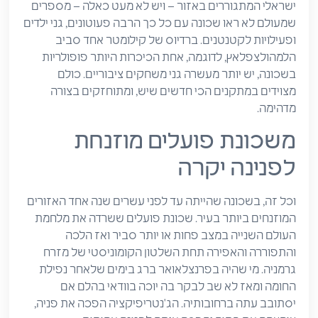
ישראלי המתגוררים באזור – ויש לא מעט כאלה – מספרים
שמעולם לא ראו שכונה עם כל כך הרבה פעוטונים, גני ילדים
ופעילויות לקטנטנים. ברדיוס של קילומטר אחד סביב
הלמהולצפלאץ, לדוגמה, אחת הכיכרות היותר פופולריות
בשכונה, יש יותר מעשרה גני משחקים ציבוריים. כולם
מצוידים במתקנים הכי חדשים שיש, ומתוחזקים בצורה
מדהימה.
משכונת פועלים מוזנחת
לפנינה יקרה
וכל זה, בשכונה שהייתה עד לפני עשרים שנה אחד האזורים
המוזנחים ביותר בעיר. שכונת פועלים ששרדה את מלחמת
העולם השנייה במצב פחות או יותר סביר ואז הלכה
והתפוררה והאפירה תחת השלטון הקומוניסטי של מזרח
גרמניה. מי שהיה בפרנצלאואר ברג בימים שלאחר נפילת
החומה ומאז לא שב לבקר בה יוכה בוודאי בהלם אם
יסתובב עתה ברחובותיה. הג'נטריפיקציה הפכה את פניה,