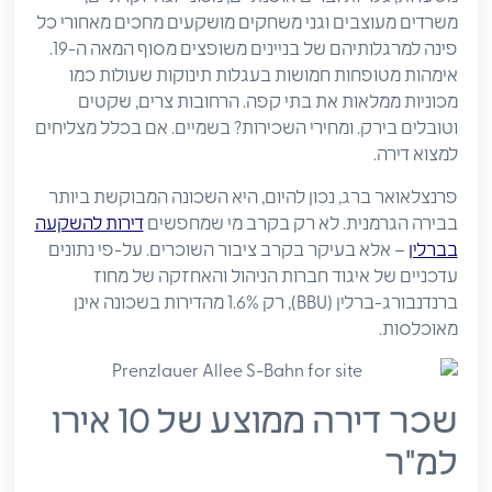
משרדים מעוצבים וגני משחקים מושקעים מחכים מאחורי כל
פינה למרגלותיהם של בניינים משופצים מסוף המאה ה-19.
אימהות מטופחות חמושות בעגלות תינוקות שעולות כמו
מכוניות ממלאות את בתי קפה. הרחובות צרים, שקטים
וטובלים בירק. ומחירי השכירות? בשמיים. אם בכלל מצליחים
למצוא דירה.
פרנצלאואר ברג, נכון להיום, היא השכונה המבוקשת ביותר
בבירה הגרמנית. לא רק בקרב מי שמחפשים
דירות להשקעה
בברלין
– אלא בעיקר בקרב ציבור השוכרים. על-פי נתונים
עדכניים של איגוד חברות הניהול והאחזקה של מחוז
ברנדנבורג-ברלין (BBU), רק 1.6% מהדירות בשכונה אינן
מאוכלסות.
שכר דירה ממוצע של 10 אירו
למ"ר