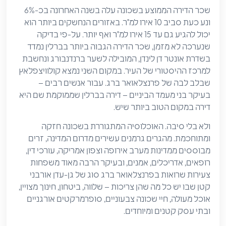
שכר הדירה הממוצע בשכונה עלה בשנה האחרונה בכ-6%
ונע כעת סביב 10 אירו למ"ר. באזורים הנחשקים ביותר הוא
יכול להגיע גם עד 15 אירו למ"ר ואף יותר. על-פי בדיקה
שנערכה לא מזמן, שכר הדירה הגבוה ביותר בברלין נמדד
בשדרת אונטר דן לינדן, המובילה לשער ברנדנבורג ונחשבת
למרכז ההיסטורי של העיר. במקום השני נמצא קולוויצפלאץ
שבלב לבה של פרנצלאואר ברג. עבור אנשים רבים –
בעיקר בני מעמד הביניים – דירה בברלין שממוקמת שם היא
דירה במקום הטוב ביותר שיש.
ולא בלי סיבה. האוכלוסיה המתגוררת בשכונה חזקה
ומתוחכמת. מהגרים גרמנים עשירים מדרום המדינה, זרים
מבוססים ממדינות מערב אירופה וצפון אמריקה, עורכי דין,
רופאים, אדריכלים, אמנים, ובעיקר הרבה מאוד משפחות
צעירות שרואות בפרנצלאואר ברג סוג של גן-עדן אורבני
קטן שבו יש כל מה שהן צריכות – שלווה, ביטחון, חינוך מצויין,
אוכל מעולה, חיי שכונה צבעוניים, סופרמרקטים אורגניים
ובתי עסק קטנים ומיוחדים.