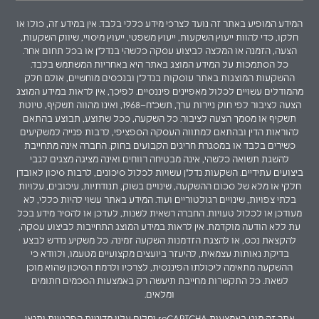
המידע המופיע באתר זה נועד לצרכי מידע כללי בלבד. אין במידע זה, כולו או
חלקו, כדי להוות ייעוץ השקעות, ייעוץ משפטי, ייעוץ מיסויי, שיווק השקעות,
הצעה, הזמנה או המלצה לביצוע עסקה כלשהי בנדל"ן או בכל תחום אחר.
כל הסתמכות על המידע המוצג באתר היא באחריות המשתמש בלבד.
ההשקעות המוצגות באתר עוסקות בנדל"ן ובנכסים מוחשיים, אולם חלק
מהמודלים עשויים לכלול מאפיינים פיננסיים. לפיכך, אין לראות במידע המוצג
הצעה לציבור לפי חוק ניירות ערך, תשכ"ח–1968, ואינו מהווה תשקיף, טיוטת
תשקיף או מסמך הצעה לציבור. כל השקעה, ככל שתוצע, תבוצע בהתאם
להוראות הדין ובהתאם למתווה העסקה הספציפי, לרבות פנייה למשקיעים
כשירים בלבד או במסגרת חריגים הקבועים בחוק. החברה אינה מתחייבת
להשגת תשואה כלשהי, אינה מבטיחה רווחים ואינה מציגה מצגים לגבי
ביצועים עתידיים. השקעות נדל"ן עשויות לכלול סיכונים, לרבות סיכון לאובדן
חלקי או מלא של סכום ההשקעה, שינויים בשוק, תנודתיות, עיכובים, עלויות
בלתי צפויות, שינויים רגולטוריים ועוד. המידע באתר עשוי להיות כללי, לא
מעודכן או לכלול טעויות. החברה רשאית לשנות, לעדכן או להסיר מידע בכל
עת ללא הודעה מוקדמת. אין לראות במידע המוצג התחייבות לביצוע עסקה,
להקצאת נכס, או להצגת הזדמנות השקעה זמינה. כל משקיע נדרש לבצע
בדיקת נאותות עצמאית, להיעזר ביועצים מקצועיים מטעמו, ולוודא כי
ההשקעה מתאימה ליכולתו הפיננסית, לצרכיו ולרמת הסיכון שהוא מוכן
לשאת. כל התקשרות מחייבת תיעשה רק באמצעות הסכמים חתומים
ומלאים.
אתר זה מוגן באמצעות reCAPTCHA וחלים עליו
מדיניות הפרטיות
ו
תנאי