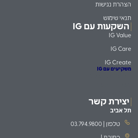
הצהרת נגישות
תנאי שימוש
השקעות עם IG
IG Value
IG Care
IG Create
משקיעים עם IG
הזדמנויות השקעה
משקיעים כשירים
פמילי אופיס
יצירת קשר
תל אביב
טלפון | 03.794.9800
כתובת |