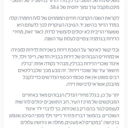
משליש מזו של תושבי ברלין, מדד הדיור בהישג יד של תושבי
מינכן מקבל ערך נמוך יחסית של 58.6.
לקראת השנה הקרובה חוזים המומחים של IVD החמרה קלה
במדד הדיור בהישג יד. הסיבה העיקרית לכך לדעתם היא
ששעורי הריבית לא יכולים להמשיך לרדת. לאור זאת, מחירי
הדירות בגרמניה צפויים לעלות עוד השנה.
ובלי קשר לאיסור על הסבת דירות בשכירות לדירות למכירה
או למחירים הגבוהים של דירות בבנייה חדשה, ריינר וילד, יו"ר
איגוד שוכרי הדירות בברלין, מבהיר נקודה אחת: "ברלין
תישאר עיר של שוכרי דירות". זה נובע מכך שלברלינאים
רבים פשוט אין את סכומי הכסף הנדרשים כדי לקבל
מהבנק אשראי לרכישת דירה.
יתר על כן, בגלל מחירי הנדל"ן הגבוהים מאד באזורים
המבוקשים של מרכז העיר, רוב התושבים יכולים להרשות
לעצמם לגור בהם רק בשכירות, כך לדברי יו"ר איגוד
השוכרים. בהמשך דבריו מזהיר ריינר וילד מפני הסיכון שטמון
ברכישה: "במקרים לא מעטים, מחלה או גירושין עלולים