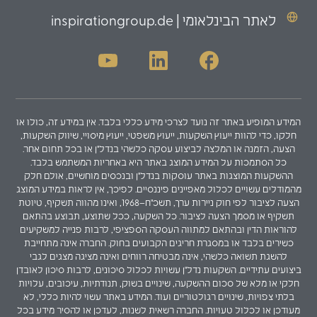
לאתר הבינלאומי | inspirationgroup.de
המידע המופיע באתר זה נועד לצרכי מידע כללי בלבד. אין במידע זה, כולו או
חלקו, כדי להוות ייעוץ השקעות, ייעוץ משפטי, ייעוץ מיסויי, שיווק השקעות,
הצעה, הזמנה או המלצה לביצוע עסקה כלשהי בנדל"ן או בכל תחום אחר.
כל הסתמכות על המידע המוצג באתר היא באחריות המשתמש בלבד.
ההשקעות המוצגות באתר עוסקות בנדל"ן ובנכסים מוחשיים, אולם חלק
מהמודלים עשויים לכלול מאפיינים פיננסיים. לפיכך, אין לראות במידע המוצג
הצעה לציבור לפי חוק ניירות ערך, תשכ"ח–1968, ואינו מהווה תשקיף, טיוטת
תשקיף או מסמך הצעה לציבור. כל השקעה, ככל שתוצע, תבוצע בהתאם
להוראות הדין ובהתאם למתווה העסקה הספציפי, לרבות פנייה למשקיעים
כשירים בלבד או במסגרת חריגים הקבועים בחוק. החברה אינה מתחייבת
להשגת תשואה כלשהי, אינה מבטיחה רווחים ואינה מציגה מצגים לגבי
ביצועים עתידיים. השקעות נדל"ן עשויות לכלול סיכונים, לרבות סיכון לאובדן
חלקי או מלא של סכום ההשקעה, שינויים בשוק, תנודתיות, עיכובים, עלויות
בלתי צפויות, שינויים רגולטוריים ועוד. המידע באתר עשוי להיות כללי, לא
מעודכן או לכלול טעויות. החברה רשאית לשנות, לעדכן או להסיר מידע בכל