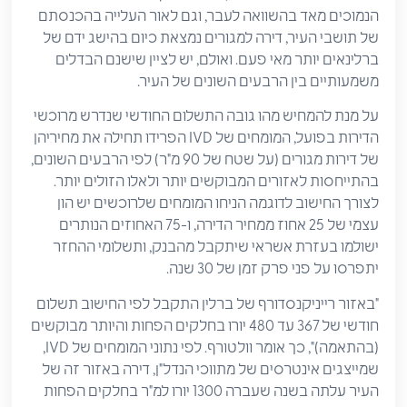
הנמוכים מאד בהשוואה לעבר, וגם לאור העלייה בהכנסתם
של תושבי העיר, דירה למגורים נמצאת כיום בהישג ידם של
ברלינאים יותר מאי פעם. ואולם, יש לציין שישנם הבדלים
משמעותיים בין הרבעים השונים של העיר.
על מנת להמחיש מהו גובה התשלום החודשי שנדרש מרוכשי
הדירות בפועל, המומחים של IVD הפרידו תחילה את מחיריהן
של דירות מגורים (על שטח של 90 מ"ר) לפי הרבעים השונים,
בהתייחסות לאזורים המבוקשים יותר ולאלו הזולים יותר.
לצורך החישוב לדוגמה הניחו המומחים שלרוכשים יש הון
עצמי של 25 אחוז ממחיר הדירה, ו-75 האחוזים הנותרים
ישולמו בעזרת אשראי שיתקבל מהבנק, ותשלומי ההחזר
יתפרסו על פני פרק זמן של 30 שנה.
"באזור רייניקנסדורף של ברלין התקבל לפי החישוב תשלום
חודשי של 367 עד 480 יורו בחלקים הפחות והיותר מבוקשים
(בהתאמה)", כך אומר וולטורף. לפי נתוני המומחים של IVD,
שמייצגים אינטרסים של מתווכי הנדל"ן, דירה באזור זה של
העיר עלתה בשנה שעברה 1300 יורו למ"ר בחלקים הפחות