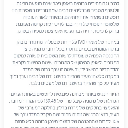
למ"ר. וגם מחירים גבוהים באופן ניכר אינם תופעה חריגה.
וולטורף מסביר שברלינאים רבים שמתגוררים בשכירות היו
רוכשים בשמחה את דירותיהם, ובמיוחד לאור העובדה
שלשוכר הנוכחי של דירה בברלין יש זכות קדימה מעוגנת
בחוק לרכישת הדירה ברגע שהיא מוצעת למכירה בשוק.
במחקר של מומחי IVD על דירות שבעליהן מתגוררים בהן
בדקו המומחים בערים גדולות בכל רחבי גרמניה כיצד
ההכנסה הפנויה שעומדת לרשות משק בית קשורה למקום
המגורים ולאופן המימון של המגורים. שיטת החישוב נקראת
"מדד הדיור בהישג יד", ובשיטה זו ערך גבוה של המדד
במקרה כלשהו מעיד שהדיור בהישג ידם של רבים וערך נמוך
מעיד על כך שהדיור בהישג ידם של מעטים בלבד.
הדיור הנגיש ביותר מבחינה פיננסית לרוכשים באחת הערים
הגדולות של גרמניה קיבל ערך של 139.45 לפי המדד המדובר,
והוא מצוי בחלקים של מזרח ברלין. בחלקה המערבי של
העיר, תנאי הרכישה נוחים פחות ושם מקבל המדד ערך של
106. למרות שההכנסה של תושבי מינכן גבוהה בלא פחות