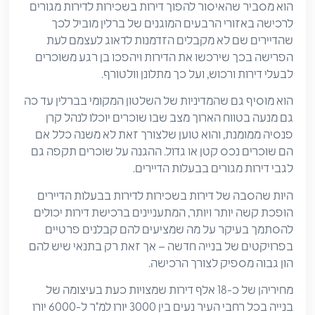
הוא מסביר שהאיסור להפוך דירות בשכירות לדירות מגורים
לרכישה באזורי הרבעים המוגנים של ברלין מוביל לכך
שהדיירים שם לא מקבלים הזדמנות לדאוג לעצמם לעת
הפרישה בכך שירכשו את הדירות ויהפכו בן רגע משוכרים
לבעלי דירות ורכוש, ועל כך מתלונן וולטורף.
הוא מוסיף גם שהמדיניות של השלטון המקומי בברלין עד כה
גם מנעה בטווח הארוך מצב שבו שוכרים יוכלו לנהל קרן
פנסיה ממומנת, והוא טוען שלצורך זאת לא משנה כלל אם
הם שוכרים נכס קטן או גדול. ההגנה על שוכרים תקפה גם
לגבי דירות מגורים בבעלות הדיירים.
היות שהסבה של דירות בשכירות לדירות בבעלות הדיירים
הופכת קשה יותר ויותר, המתעניינים ברכישת דירות יכולים
להסתמך בעיקר על מה שמציעים להם קבלנים פרטיים
בפרויקטים של בנייה חדשה – אך זאת רק בתנאי שיש להם
הון גבוה מספיק לצורך הרכישה.
מחיריהן של כ-18 אלף דירות שמצויות כעת בעיצומה של
בנייה בכל רחבי העיר נעים בין 3000 יורו למ"ר ל-6000 יורו