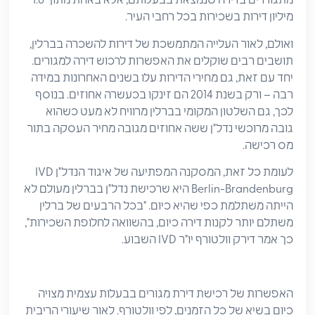
מתגוררים בדירה שנמצאת בבעלותם, אלא באחת מתוך 1.6
מיליון דירות בשכירות בכל רחבי העיר.
ואולם, לאור העלייה המתמשכת של דירות להשכרה בברלין,
תושבים רבים שוקלים את האפשרות לרכוש דירה למגורים.
יחד עם זאת, גם מחירי הדירות עלו בשנים האחרונות במידה
רבה – ורק בשנת 2014 הם זינקו בכעשרה אחוזים. בנוסף
לכך, גם השלטון המקומי בברלין מרוויח לא מעט כשהוא
גובה מרוכשי נדל"ן ששה אחוזים מגובה מחיר העסקה בתור
מס רכישה.
לעומת כל זאת, המסקנה המפתיעה של איגוד הנדל"ן IVD
Berlin-Brandenburg היא שרכישת נדל"ן בברלין מעולם לא
הייתה משתלמת כפי שהיא כיום. "בכל הרבעים של ברלין
משתלם יותר לקנות דירה כיום, בהשוואה לחלופת השכירות",
כך אמר דירק וולטורף יו"ר IVD השבוע.
האפשרות של רכישת דירת מגורים בבעלות עצמית מצויה
כיום בשיא של כל הזמנים, לפי וולטורף. לאור שיעורי הריבית