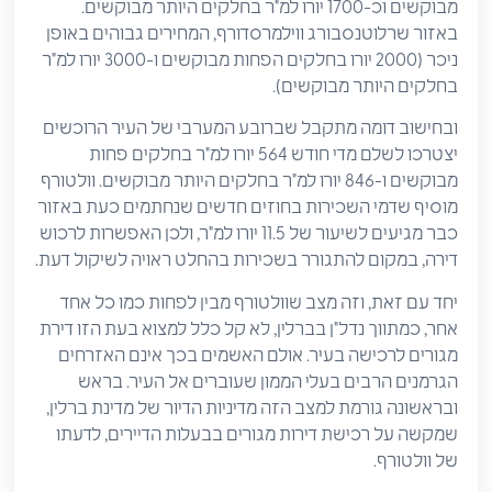
מבוקשים וכ-1700 יורו למ"ר בחלקים היותר מבוקשים.
באזור שרלוטנסבורג ווילמרסדורף, המחירים גבוהים באופן
ניכר (2000 יורו בחלקים הפחות מבוקשים ו-3000 יורו למ"ר
בחלקים היותר מבוקשים).
ובחישוב דומה מתקבל שברובע המערבי של העיר הרוכשים
יצטרכו לשלם מדי חודש 564 יורו למ"ר בחלקים פחות
מבוקשים ו-846 יורו למ"ר בחלקים היותר מבוקשים. וולטורף
מוסיף שדמי השכירות בחוזים חדשים שנחתמים כעת באזור
כבר מגיעים לשיעור של 11.5 יורו למ"ר, ולכן האפשרות לרכוש
דירה, במקום להתגורר בשכירות בהחלט ראויה לשיקול דעת.
יחד עם זאת, וזה מצב שוולטורף מבין לפחות כמו כל אחד
אחר, כמתווך נדל"ן בברלין, לא קל כלל למצוא בעת הזו דירת
מגורים לרכישה בעיר. אולם האשמים בכך אינם האזרחים
הגרמנים הרבים בעלי הממון שעוברים אל העיר. בראש
ובראשונה גורמת למצב הזה מדיניות הדיור של מדינת ברלין,
שמקשה על רכישת דירות מגורים בבעלות הדיירים, לדעתו
של וולטורף.