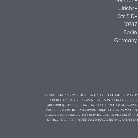
Heinrich-
Ulrichs-
Str. 5 D-
10787
Berlin
Germany
 המלצה לביצוע עסקה כלשהי בנדל"ן או בכל תחום אחר. כל הסתמכות על
כך, אין לראות במידע המוצג הצעה לציבור לפי חוק ניירות ערך,
בות פנייה למשקיעים כשירים בלבד או במסגרת חריגים הקבועים בחוק.
 או מלא של סכום ההשקעה, שינויים בשוק, תנודתיות, עיכובים, עלויות
ת. אין לראות במידע המוצג התחייבות לביצוע עסקה, להקצאת נכס, או
ו ולרמת הסיכון שהוא מוכן לשאת. כל התקשרות מחייבת תיעשה רק