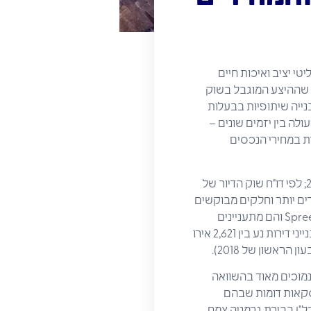
י יציב ואיכות חיים
ן, שההיצע המוגבל בשוק
נייה שיתופיות בבעלות
לה בין יזמים שונים –
ת במחירי הנכסים
המחיר הממוצע המבוקש תמורת דירה בברלין הוא 3,706 אירו למ"ר (עליה של 12.7% לעומת שנת 2017; לפי דו"ח שוק הדיור של
ם ויקרים יותר וחלקים מבוקשים
ויקרים פחות. משקיעים בינלאומיים רואים את הפוטנציאל הגבוה של העיר הירוקה של גדות הנהר Spree והם מתעניינים
במיוחד בנכסים בבנייני דירות. המחיר המבוקש בתחום השכיח והממוצע לשטח מגורים בנכסים בבנייני דירות נע בין 2,621 אירו
נמוכים מאוד בהשוואה
. לאחר העסקה הזו ועסקאות דומות שבהם
"ן בבירת גרמניה צמח