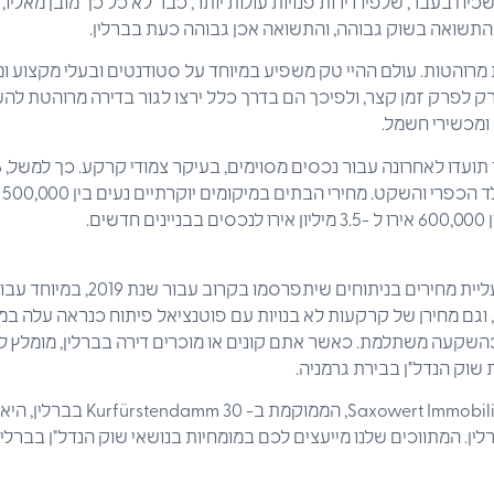
 המצב השכיח בעבר, שלפיו דירות פנויות עולות יותר, כבר לא כל כך מובן מאליו
תשואה בשוק גבוהה, והתשואה אכן גבוהה כעת בברלין.
רוהטות. עולם ההיי טק משפיע במיוחד על סטודנטים ובעלי מקצוע ומו
 רק לפרק זמן קצר, ולפיכך הם בדרך כלל ירצו לגור בדירה מרוהטת ל
ומכשירי חשמל.
ים.
בסך הכל צפויה להתגלות עליית מחירים בניתו
וגם מחירן של קרקעות לא בנויות עם פוטנציאל פיתוח כנראה עלה במ
כהשקעה משתלמת. כאשר אתם קונים או מוכרים דירה בברלין, מומלץ 
שוק הנדל"ן בבירת גרמניה.
חברת ert Immobilien GmbH & Co. KG
לין. המתווכים שלנו מייעצים לכם במומחיות בנושאי שוק הנדל"ן בברלין 