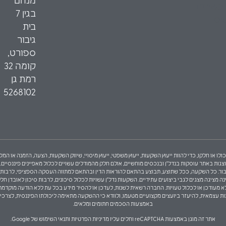
מנחם
כשירים
בגין 7
יס
בית
גיבור
ספורט,
קומה 32
רמת גן
5268102
ולו או חלקו, כדי להוות ייעוץ השקעות, ייעוץ משפטי, ייעוץ מיסויי, שיווק השקעות, הצעה, הזמנה או
באתר עוסקות בנדל"ן ובנכסים מוחשיים, אולם חלק מהמודלים עשויים לכלול מאפיינים פיננסיים. לפי
ך הצעה לציבור. כל השקעה, ככל שתוצע, תבוצע בהתאם להוראות הדין ובהתאם למתווה העסקה הספציפי, לר
ציגה מצגים לגבי ביצועים עתידיים. השקעות נדל"ן עשויות לכלול סיכונים, לרבות סיכון לאובדן חלקי
לי, לא מעודכן או לכלול טעויות. החברה רשאית לשנות, לעדכן או להסיר מידע בכל עת ללא הודעה מוקדמ
 עצמאית, להיעזר ביועצים מקצועיים מטעמו, ולוודא כי ההשקעה מתאימה ליכולתו הפיננסית, לצרכי
באמצעות הסכמים חתומים ומלאים.
אתר זה מוגן באמצעות reCAPTCHA וחלים עליו
מדיניות הפרטיות
ו
תנאי השימוש
של Google.