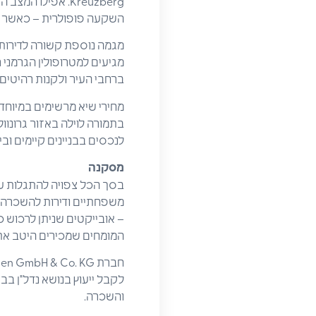
Kreuzberg. אפילו
השקעה פופולרית – כאשר ה
מגמה נוספת קשורה לדירות מ
מגיעים למטרופולין הגרמני
ברחבי העיר ולקנות רהיטים 
לנכסים בבניינים קיימים ובין 600,000 אירו ל -3.5 מיליון אירו לנכסים בבניינים חדש
מסקנה
משפחתיים ודירות להשכרה, 
– אובייקטים שניתן לרכוש 
המומחים שמכירים היטב את 
לקבל ייעוץ בנושא נדל"ן בבר
והשכרה.