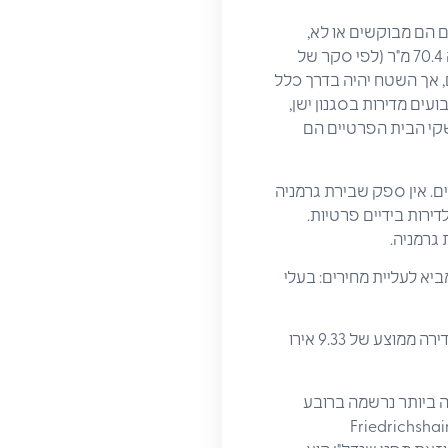
 הם מבוקשים או לא,
המחירים תלויים במיוחד בקריטריונים כמו הסביבה. שטח המגורים הממוצע בברלין בשנת 2017 היה 70.4 מ"ר (לפי סקר של
, אך השטח יהיה בדרך כלל
ים מדירות בסגנון ישן,
ברלין (לפי נתוני מפקד האוכלוסין, שנת 2011). בבירת גרמניה יותר מ 50% ממשקי הבית הפרטיים הם
 מ-1.6 מיליון דירות לשוכרות ושוכרים. אין ספק שבירת גרמניה
דירות בידיים פרטיות.
 גרמניה.
ביא לעליית מחירים: בעלי
חברת מחקר שוק הנדל"ן "F + B" מסרה לאחרונה כי תמורת דירה סטנדרטית בברלין יש לשלם שכר דירה ממוצע של 9.33 אירו
עליית שכר הדירה הגבוהה ביותר נרשמה ברובע
 ברובע Marzahn-Hellersdorf, והשכירות הממוצעת עלתה במידה רבה גם ברובע Friedrichshain-