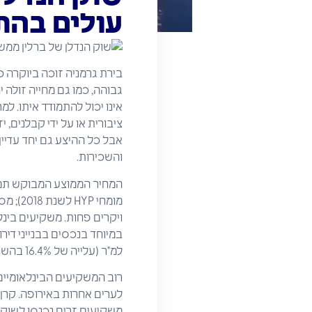
עולים בהת
בירת גרמניה זוכה ביוקרה כ
גבוהה, כמו גם מחייה זולה 
אינו יכול להתמודד איתו. ל
ציבורית או על ידי קבלנים,
אבל כל ההיצע גם יחד עדיי
והשכירות.
מומחי 
למ"ר (עלייה של 16.4% בהשוואה לשנת 2017; לפי מומחי חברת HYP) לסכום של 3,330 אירו (נכון לרבעון הראשון של 2018).
רוב המשקיעים הבינלאומיים 
משקיעים זרים נכנסו לשוק 