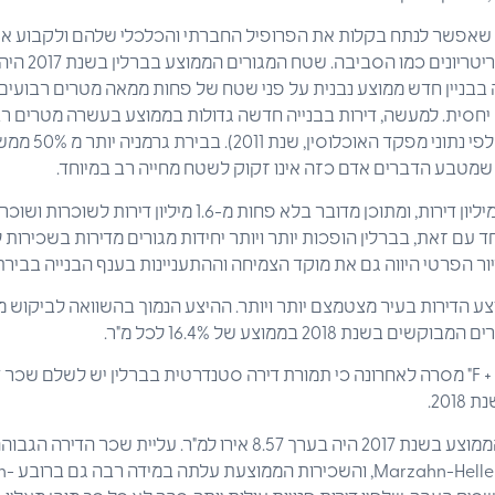
ם שאפשר לנתח בקלות את הפרופיל החברתי והכלכלי שלהם ולקבוע אם
 בבניין חדש ממוצע נבנית על פני שטח של פחות ממאה מטרים רבועים
חסית. למעשה, דירות בבנייה חדשה גדולות בממוצע בעשרה מטרים רבוע
המהוות כ -16 אחוז ב
 שמטבע הדברים אדם כזה אינו זקוק לשטח מחייה רב במיוחד.
בסך הכל, בברלין יש כ-1.9 מיליון דירות, ומתוכן מדובר בלא פחות
חד עם זאת, בברלין הופכות יותר ויותר יחידות מגורים מדירות בשכירות ל
ור הפרטי היווה גם את מוקד הצמיחה וההתעניינות בענף הבנייה בבירת
יצע הדירות בעיר מצטמצם יותר ויותר. ההיצע הנמוך בהשוואה לביקוש מ
ת 2018 בממוצע של 16.4% לכל מ"ר.
201.
לשם השוואה: שכר הדירה הממוצע בשנת 2017 היה בערך 8.57 אירו למ"ר. 
Neukölln וכן