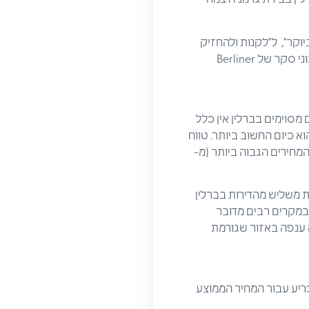
וקר", ל"לקנות ולהחזיק
לאורך זמן". ברבעון הראשון של 2018 נמכרו 12% פחות דירות בהשוואה לשנה הקודמת (וזאת לפי נתוני סקר של Berliner
2,000 אירו למ"ר) יורד וכי באזורים מסוימים בברלין אין כלל
 זו. טווח המחירים שבין 2,000 אירו למ"ר ל-4,000 אירו למ"ר הוא כיום החשוב ביותר. טווח
 ואילו טווח המחירים הגבוה ביותר (מ-
ת משליש מהדירות בברלין
-6.5 אירו למ"ר לחודש. יצוין כי במקרים רבים מדובר
ה ענפה באזור שגורמת
כריע עבור המחיר הממוצע