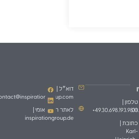
דוא״ל |
ontact@inspirationgroup.com
טלפון |
לאתר הבינלאומי |
49.30.698.193.9810+
03
inspirationgroup.de
כתובת |
Karl-