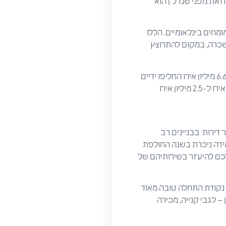
, וזאת מפני שנדל"ן הוא
מחים בינלאומיים. הללו
השכרה, במקום להתרוצץ
מחירי שיא מרשימים במיוחד תועדו לאחרונה עבור נכסים מסוימים, בעיקר צמודי קרקע. כך למשל, 6.6 מיליון אירו החליפו ידיים
בתמורה לוילה באזור גרונוולד הכפרי והשקט. מחירי הבתים במיקומים יוקרתיים נעים בין 500,000 אירו ל-2.5 מיליון אירו
חים שיתפרסמו בקרוב עבור שנת 2019, במיוחד עבור דירות בבניינים רב
ידה ניכרת בשנה החולפת
לכם להיעזר בשירותיהם של
Saxow, הממוקמת ב- Kurfürstendamm 30 בברלין, היא נקודת התחלה טובה מאוד
– לגבי קנייה, מכירה