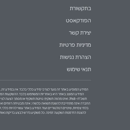
משקיעים 
בתקשורת
פמילי אופ
הפודקאסט
יצירת קשר
מדיניות פרטיות
הצהרת נגישות
תנאי שימוש
המידע המופיע באתר זה נועד לצרכי מידע כללי בלבד. אין במידע זה, כ
המידע המוצג באתר היא באחריות המשתמש בלבד. ההשקעות המוצגות 
תשכ"ח–1968, ואינו מהווה תשקיף, טיוטת תשקיף או מסמ
החברה אינה מתחייבת להשגת תשואה כלשהי, אינה מבטיחה רווחים ואינה מ
בלתי צפויות, שינויים רגולטוריים ועוד. המידע באתר עשוי להיות כל
להצגת הזדמנות השקעה זמינה. כל משקיע נדרש לבצע בדיקת נאותות