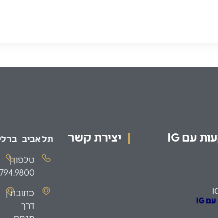
ת עם IG
יצירת קשר
תל אביב
ברלין
טלפון |
.794.9800
I
כתובת |
 IG
דרך
ת השקעה