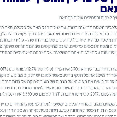
אם
לכלית נוספת מדי שנה בשנה, עם שילוב חזק מאד של כלכלה, מצב פוליט
יחסית. בחלקים המרכזיים במיוחד של העיר ניכר לעין ביקוש רב לנדל"
מרות מספר גבוה יחסית של פרויקטים של בנייה חדשה – על ידי חברות ב
 יזמים ומפתחי נכסים פרטיים. יש גם פרויקטים שבהם מתרחש שיתוף פעו
ן אינו עונה על הצרכים. אחת ההשלכות של מצב זה היא העלייה המתמד
HYP לשנת 2018); מספר זה מייצג את כל חלקי ברלין, כאשר כמובן יש חלקים מבוקשי
מקווים כמובן שמחירי הנכסים ימשיכו לעלות. למעשה, המחירים עדיין 
לערים אחרות באירופה. קרן פנסיה דנית רכשה לאחרונה 3,700 דירות בעיר
הנדל"ן הגרמני המבוקש, חלקם של המשקיעים הבינלאומיים בשוק הנדל