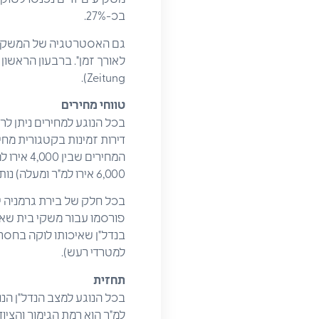
בכ-27%.
גם האסטרטגיה של המשקיעים
Zeitung).
טווחי מחירים
6,000 אירו למ"ר ומעלה) נותר מתחת ל-10%מכלל השוק ( לפי דוח Hyp Wohnmarktreport).
בכל חלק של בירת גרמניה י
בנדל"ן שאיכותו לוקה בחסר 
למטרדי רעש).
תחזית
בכל הנוגע למצב הנדל"ן הנו
למ"ר הוא רמת הגימור והציוד