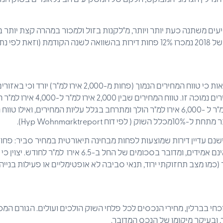
 משתנה כעת יותר ויותר, מ"לקנות בזול ולמכור במהרה קצת יותר בי
בכל הנוגע למחירים ניתן לראות כי טווח המחירים הנמוך (פחות מ-
דירות זמינות בקטגורית מחירים נמוכה
המחירים שבין 4,000 אירו למ"ר ל -6,000 אירו למ"ר הולך ומתרחב בגלל עליות המחירים,
שנם עדיין דירות שמוצעות לפחות מבחינה תיאורטית במחיר סביר: פחו
פורסמו עבור משקי בית שאינם אמידים, ומדובר בסכומים של החל ב
(כמו מצב תחזוקתי ירוד, תנאי סביבה לא אופטימליים או פעילות בניי
כחי בברלין, מחירי הנכסים לכל פלחי השוק הולכים ועולים. הגורם המ
, ובעיקר מיקומו של הנכס המדובר.