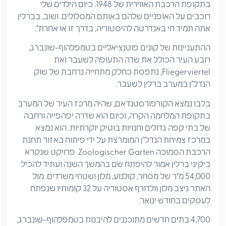
בתקופת הרכבת האווירית של 1948. כיום הילדים שלי
רוכבים על האופניים שלהם באותם המסלולים. ושוב, בברלין
אתה תמיד חי באנדרטה להיסטוריה, בדרך זו או אחרת".
ההתעניינות של קונים פוטנציאליים בטמפלהוף-שונברג,
רובע העיר הכולל את שדה התעופה לשעבר ואת
Fliegerviertel, נתפסת כחלק מתחייה נרחבת של שוק
הנדל"ן במערב ברלין לשעבר.
בלבו נמצא הקורפורסטנדאם, שהיה מרכז העיר של המערב
בתקופת המלחמה הקרה, וכיום הוא שדרה יפהפייה ורחבה
של בתי קפה גדולים וחנויות בוטיק יוקרתיות. הוא נמצא
במרכז צמיחת הנדל"ן המומרצת על ידי פיתוח באזור תחנת
הרכבת הסמוכה Zoologischer Garten. פרויקט שנקרא
ביקיני ברלין אמור להיפתח שם בהמשך השנה ועתיד להכיל
54,000 מ"ר של מסחר, קולנוע, מלון ושטחי משרדים. מול
האתר ניצב מלון וולדורף אסטוריה על 32 קומותיו שנפתח
לעסקים בחודש ינואר.
4,700 בתים חדשים מתוכננים להיבנות בטמפלהוף-שונברג,