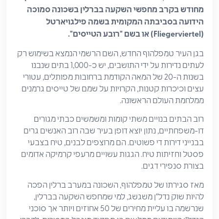
מחודש בקרב מחפשי השקעה בברלין בשכונה סמוכה
הידועה בסביבתה המקומית בשמה פילגויארטל
(Fliegerviertel) או בשם "רובע הטייסים".
בגן העיר טמפלהוף החדש, השם הרשמי הנמצא בשימוש רק
לעתים נדירות על ידי התושבים, יש כ-1,000 בתים שנבנו
בשנות ה-20 של המאה הקודמת ברחובות מפותלים, עטורי
עצים וכיכרות קטנות, הקרויות על שמם של טייסים גרמנים
ממלחמת העולם הראשונה.
רוב הבתים בנויים משתי קומות ומשמשים כבתי מגורים
דו-משפחתיים, נתון יוצא דופן בעיר שבה רוב האנשים גרים
בבנייני דירות די פשוטים. הם מרוצפים לבנים, טיח בצבעי
פסטל וחזיתות טיח. הגגות עשויים מרעפי קרמיקה אדומים
בצורת סנפירי דגים.
מאז סגירתו של טמפלהוף, השכונה במערב ברלין הפכה
להיות שוק נדל"ן משגשג, למי שמחפש השקעה בברלין,
שנרשמה בו עליית מחירים של 50 אחוזים ויותר אך סוכני