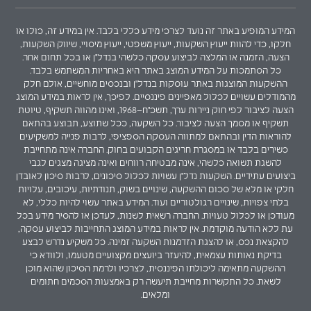
המידע המופיע באתר זה נועד לצרכי מידע כללי בלבד. אין במידע זה, כולו או
חלקו, כדי להוות ייעוץ השקעות, ייעוץ משפטי, ייעוץ מיסויי, שיווק השקעות,
הצעה, הזמנה או המלצה לביצוע עסקה כלשהי בנדל"ן או בכל תחום אחר.
כל הסתמכות על המידע המוצג באתר היא באחריות המשתמש בלבד.
ההשקעות המוצגות באתר עוסקות בנדל"ן ובנכסים מוחשיים, אולם חלק
מהמודלים עשויים לכלול מאפיינים פיננסיים. לפיכך, אין לראות במידע המוצג
הצעה לציבור לפי חוק ניירות ערך, תשכ"ח–1968, ואינו מהווה תשקיף, טיוטת
תשקיף או מסמך הצעה לציבור. כל השקעה, ככל שתוצע, תבוצע בהתאם
להוראות הדין ובהתאם למתווה העסקה הספציפי, לרבות פנייה למשקיעים
כשירים בלבד או במסגרת חריגים הקבועים בחוק. החברה אינה מתחייבת
להשגת תשואה כלשהי, אינה מבטיחה רווחים ואינה מציגה מצגים לגבי
ביצועים עתידיים. השקעות נדל"ן עשויות לכלול סיכונים, לרבות סיכון לאובדן
חלקי או מלא של סכום ההשקעה, שינויים בשוק, תנודתיות, עיכובים, עלויות
בלתי צפויות, שינויים רגולטוריים ועוד. המידע באתר עשוי להיות כללי, לא
מעודכן או לכלול טעויות. החברה רשאית לשנות, לעדכן או להסיר מידע בכל
עת ללא הודעה מוקדמת. אין לראות במידע המוצג התחייבות לביצוע עסקה,
להקצאת נכס, או להצגת הזדמנות השקעה זמינה. כל משקיע נדרש לבצע
בדיקת נאותות עצמאית, להיעזר ביועצים מקצועיים מטעמו, ולוודא כי
ההשקעה מתאימה ליכולתו הפיננסית, לצרכיו ולרמת הסיכון שהוא מוכן
לשאת. כל התקשרות מחייבת תיעשה רק באמצעות הסכמים חתומים
ומלאים.