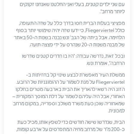
עם שני ילדים קטנים, בעלי ואני החלטנו שאנחנו זקוקים
ליותר מרחב".
מפציצי בעלות הברית חסו בדרך כלל על שדה התעופה,
כולל Fliegerviertel, כי ידעו שזה יהיה שימושי יותר בסוף
הלחימה. אבל ביתה של הגב' ונש נבנה בשנות ה-50 באתר
של מבנה משנות ה-20 שנהרס על ידי פצצה תועה.
ובכל זאת, נדרשה עבודה: "היו בו חדרים קטנים שדרשו
הרחבה", אומרת ונש.
ממשלת העיר מאפשרת לבצע שינוי קל בחזיתות ב-
Fliegerviertel על מנת לשמור על ההומוגניות של הרובע.
הזוג היה רשאי להאריך את הבית בארבעה מטרים בחלקו
האחורי, אבל היה עליהם לשמור על דלת המוסך המקורית –
שמאחוריה שוכן כעת משרד משולב וספרייה, במקום מרחב
למכונית.
הבית, שנדרשו שישה חודשים כדי לשפץ אותו, מכיל כעת
כ-200 מ"ר של מרחב מחיה המתפרסים על ארבע קומות,