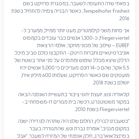
בפאתי שדה התעופה לשעבר, במסגרת פרויקט בשם
Tempelhofer Freiheit, כאשר הבנייה צפויה להתחיל בשנת
2016.
אך פחות משני קילומטרים, מעט יותר ממייל, ממערב ל-
Fliegerviertel, כ-1,300 אנשים כבר עובדים בקמפוס
EUREF – שילוב של מכוני מחקר, אולמי הרצאות
אוניברסיטאיים וחברות הייטק- התקבצו כולם סביב מיכל
הדלק שיצא מכלל שימוש ומתפרס על פני אתר בשטח של
5.5 אקר, שהם כ-14 דונם. מעריכים כי 5,000 אנשים יהיו
מועסקים שם כאשר הפרויקט, שעלותו 600 מיליון אירו,
יושלם בשנת 2018.
קלאודיה ונש, יועצת יחסי ציבור בתעשיית האופנה הבאה
במקור משטוטגרט, רכשה בית מגורים דו-משפחתי ב-
Fliegerviertel בשנת 2010.
"כשעברנו לברלין, החלום שלנו היה שתהיה לנו דירה ישנה
במקום מגניב," אומרת גברת ונש, שהתגוררה בעבר
בפרנצלאוארברג, חלק אופנתי של המזרח לשעבר. "אבל