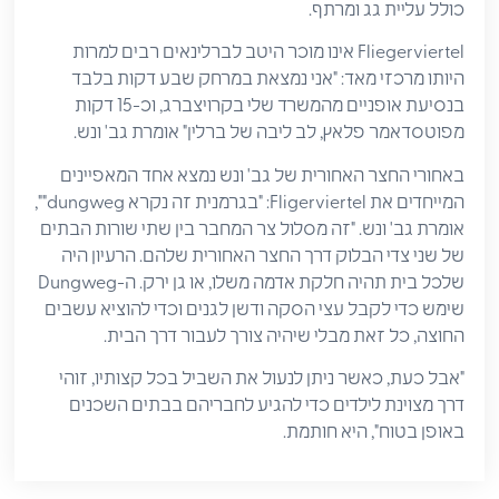
כולל עליית גג ומרתף.
Fliegerviertel אינו מוכר היטב לברלינאים רבים למרות
היותו מרכזי מאד: "אני נמצאת במרחק שבע דקות בלבד
בנסיעת אופניים מהמשרד שלי בקרויצברג, וכ-15 דקות
מפוטסדאמר פלאץ, לב ליבה של ברלין" אומרת גב' ונש.
באחורי החצר האחורית של גב' ונש נמצא אחד המאפיינים
המייחדים את Fligerviertel: "בגרמנית זה נקרא dungweg"",
אומרת גב' ונש. "זה מסלול צר המחבר בין שתי שורות הבתים
של שני צדי הבלוק דרך החצר האחורית שלהם. הרעיון היה
שלכל בית תהיה חלקת אדמה משלו, או גן ירק. ה-Dungweg
שימש כדי לקבל עצי הסקה ודשן לגנים וכדי להוציא עשבים
החוצה, כל זאת מבלי שיהיה צורך לעבור דרך הבית.
"אבל כעת, כאשר ניתן לנעול את השביל בכל קצותיו, זוהי
דרך מצוינת לילדים כדי להגיע לחבריהם בבתים השכנים
באופן בטוח", היא חותמת.