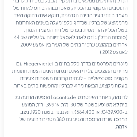
הנדל"ן הוותיקים ממלאים בו תפקיד מוגבל במכירות, לדברי
התושבים המקומיים. העלייה, שאכן גבוהה ביחס למחוז של
מעמד בינוני בעיר הבירה הגרמנית, דווקא אינה רחוקה מאד
מהממוצע של ברלין, שנדחף כלפי מעלה בשנים האחרונות
בשל העלייה הדרמטית בערכו של דיור המעמד הנמוך.
(סוכנות הנדל"ן ג'ונס לאנג לאסאל דיווחה על עלייה של 44
אחוזים בממוצע ערכי הבתים של העיר בין אמצע 2009
לאמצע 2012.)
מוכרים מפרסמים בדרך כלל בתים ב-Fliegerviertel עם
מחירים המוצעים על ידי האינטרנט ומזמינים הצעות חתומות
מקונים פוטנציאליים – לעתים קרובות משפחות צעירות
בעלות מקצוע, הבאות מחוץ לברלין ומחפשות בתים באזור.
לדוגמה, באתר האינטרנט Locanto.de מופיעה מודעה על
בית לא משופץ בשטח של 130 מ"ר, או 1,399 ר"ר, המוצע
ב-€439,900, או $584,400. הוא נבנה בשנת 1920, ניצב
במרכז שורת מרפסת ומגיע עם 380 מטרים רבועים של
אדמה.