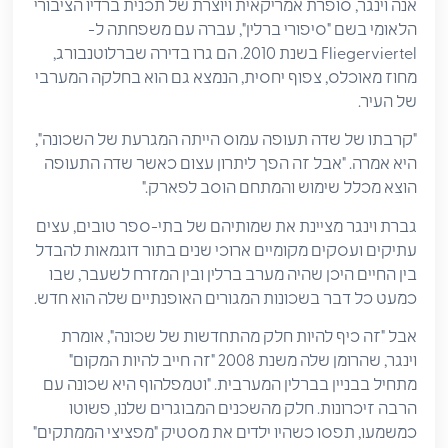
אנה וינגר, סופרת אמריקאית ויוצרת של תכנית ברדיו הציבורי
הלאומי בשם "סיפורי ברלין", עברה עם משפחתה ל-
Fliegerviertel בשנת 2010. הם גרו בדירה שברלוטנבורג,
מחוז מאוכלס, צפוף יחסית, הנמצא גם הוא בחלקה המערבי
של העיר.
"קרבתו של שדה תעופה עמוס הייתה המגרעת של השכונה",
היא אמרה. "אבל זה הפך ליתרון עצום כאשר שדה התעופה
הוצא מכלל שימוש והמתחם הוסב לפארק."
גברת וינגר מציינת את שמותיהם של בתי-ספר טובים, עצים
עתיקים ועסקים מקומיים ארוכי שנים בתור דוגמאות להבדל
בין החיים היכן שהיה מערב ברלין ובין המזרח לשעבר, שבו
כמעט כל דבר בשכונות המגורים האופנתיים שלה הוא חדש.
אבל "זה כיף להיות חלק מהתחדשות של שכונה", אומרת
וינגר, שהרומן שלה משנת 2008 "זה חייב להיות המקום"
מתחיל בבניין בברלין המערבית. "וטמפלהוף היא שכונה עם
הרבה זיכרונות. חלק מהשכנים המבוגרים שלנו, פשוטו
כמשמעו, תפסו כשהיו ילדים את מסטיק "מפציצי הממתקים"