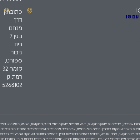
I
כתובת |
 IG
דרך
ת השקעה
מנחם
כשירים
בגין 7
יס
בית
גיבור
ספורט,
קומה 32
רמת גן
5268102
ולו או חלקו, כדי להוות ייעוץ השקעות, ייעוץ משפטי, ייעוץ מיסויי, שיווק השקעות, הצעה, הזמנה או
באתר עוסקות בנדל"ן ובנכסים מוחשיים, אולם חלק מהמודלים עשויים לכלול מאפיינים פיננסיים. לפי
ך הצעה לציבור. כל השקעה, ככל שתוצע, תבוצע בהתאם להוראות הדין ובהתאם למתווה העסקה הספציפי, לר
ציגה מצגים לגבי ביצועים עתידיים. השקעות נדל"ן עשויות לכלול סיכונים, לרבות סיכון לאובדן חלקי