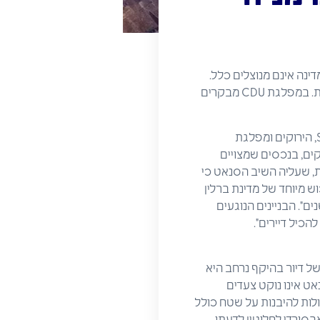
ינה אינם מנוצלים כלל.
הסנאט מעוניין כעת לבדוק את הפוטנציאל של נדל"ן זה לצרכי דיור עתידיים בעיר הצומחת במהירות. במפלגת CDU מבקרים
למרות מצוקת הדיור הגדולה בבירת גרמניה, ולמרות ומאמצי הסנאט האדום-ירוק-ירוק (מפלגת SPD, הירוקים ומפלגת
ל"ן שלא נוצל נותרו ריקים, בנכסים שמצויים
לתא פרלמנטרית, שעליה השיב הסנאט כי
וש מיוחד של מדינת ברלין
ם". הבניינים הנוגעים
הכיל דיירים".
הסדרה של דיור בהיקף נרחב היא
אט אינו נוקט צעדים
כולות להיבנות על שטח כולל