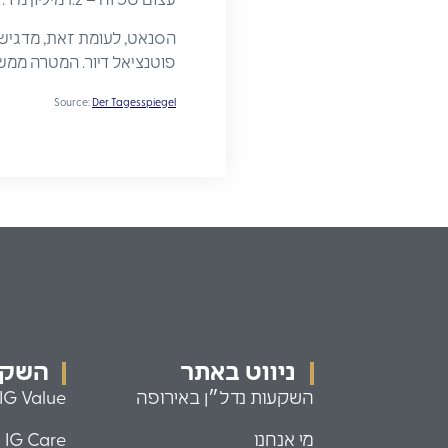
עצום שכזה – 1.2 מיליון מ"ר." במקום זאת, לדבריו, הסנאט רוכש נדל"ן מחברות פרטיות, דבר שהוא אבסורדי לחלוטין לדעתו.
הסנאט, לעומת זאת, מדגיש ב
פוטנציאל דיור. המטרה ממשי
Source:
Der Tagesspiegel
ניווט באתר
השקעו
השקעות נדל״ן באירופה
IG Value
מי אנחנו
IG Care