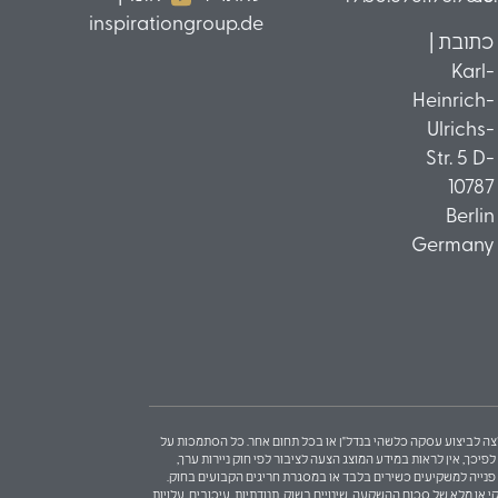
inspirationgroup.de
כתובת |
Karl-
Heinrich-
Ulrichs-
Str. 5 D-
10787
Berlin
Germany
 המלצה לביצוע עסקה כלשהי בנדל"ן או בכל תחום אחר. כל הסתמכות על
כך, אין לראות במידע המוצג הצעה לציבור לפי חוק ניירות ערך,
בות פנייה למשקיעים כשירים בלבד או במסגרת חריגים הקבועים בחוק.
 או מלא של סכום ההשקעה, שינויים בשוק, תנודתיות, עיכובים, עלויות