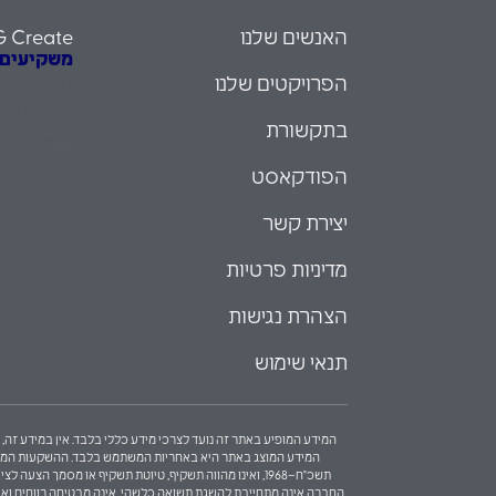
האנשים שלנו
G Create
משקיעים עם
הפרויקטים שלנו
הזדמנויו
משקיעים 
בתקשורת
פמילי אופ
הפודקאסט
יצירת קשר
מדיניות פרטיות
הצהרת נגישות
תנאי שימוש
המידע המופיע באתר זה נועד לצרכי מידע כללי בלבד. אין במידע זה, כ
המידע המוצג באתר היא באחריות המשתמש בלבד. ההשקעות המוצגות 
תשכ"ח–1968, ואינו מהווה תשקיף, טיוטת תשקיף או מסמ
החברה אינה מתחייבת להשגת תשואה כלשהי, אינה מבטיחה רווחים ואינה מ