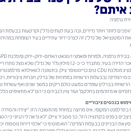
איתם?
ופכים ליותר ויותר נדירים, ובה בעת לעתים נדל"ן וקרקעות בבעלות המד
השמאל) לבלום את עליות שכר הדירה בעיר, מתברר כי כ-1.2 מיליון מ"ר של נד
בבעלות הרשויות. כך נודע לנציג מפלגת CDU טים כריסטופר צילן. בתשובה לשאי
כסי המדינה (בבעלות הרשויות במחוזות של ברלין, חברות ציבוריות, רכ
 הרשויות בברלין) עומדים כמעט כולם ריקים במשך שנים ואף עשרות שני
נחים או מזוהמים בחלקם" ועוד צוין לגביהם כי הם "לא מתאימים כלל ל
ימוש
בנכסים
ציבוריים
ציילן, סגן ראש מפלגת CDU בפרלמנט המקומי, אינו מרוצה במיוחד מהתשובה הזו. "יצירה ו
ים בפנינו בקדנציה הזו", כך מסביר ציילן. "לא נראה לי הגיוני כי הסנ
ץ את הבניינים בבעלות המדינה." הוא מוסיף כי "אלפי דירות נוספות י