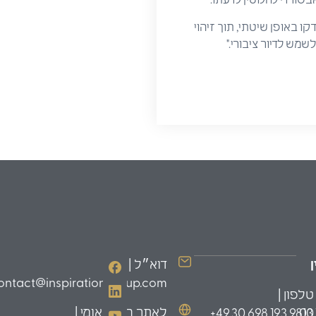
 באופן שיטתי, תוך זיהוי
מש לדיור ציבורי."
דוא״ל |
ontact@inspirationgroup.com
טלפון |
לאתר הבינלאומי |
49.30.698.193.9810+
03