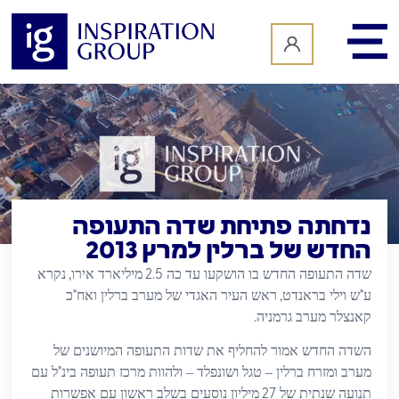
לתוכן
נדחתה פתיחת שדה התעופה
החדש של ברלין למרץ 2013
,
2.5
שדה התעופה החדש בו הושקעו עד כה
מיליארד אירו
נקרא
"
,
"
ע
ש וילי בראנדט
ראש העיר האגדי של מערב ברלין ואח
כ
.
קאנצלר מערב גרמניה
השדה החדש אמור להחליף את שדות התעופה המיושנים של
"
מערב ומזרח ברלין – טגל ושונפלד – ולהוות מרכז תעופה בינ
ל עם
27
תנועה שנתית של
מיליון נוסעים בשלב ראשון עם אפשרות