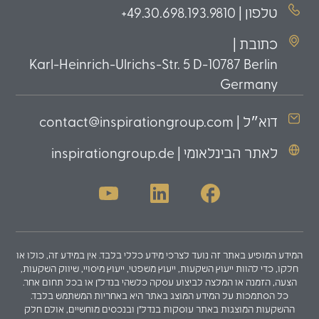
טלפון | 49.30.698.193.9810+
כתובת |
Karl-Heinrich-Ulrichs-Str. 5 D-10787 Berlin
Germany
דוא״ל | contact@inspirationgroup.com
לאתר הבינלאומי | inspirationgroup.de
המידע המופיע באתר זה נועד לצרכי מידע כללי בלבד. אין במידע זה, כולו או
חלקו, כדי להוות ייעוץ השקעות, ייעוץ משפטי, ייעוץ מיסויי, שיווק השקעות,
הצעה, הזמנה או המלצה לביצוע עסקה כלשהי בנדל"ן או בכל תחום אחר.
כל הסתמכות על המידע המוצג באתר היא באחריות המשתמש בלבד.
ההשקעות המוצגות באתר עוסקות בנדל"ן ובנכסים מוחשיים, אולם חלק