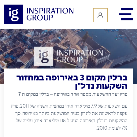
לתוכן
ברלין מקום 3 באירופה במחזור
השקעות נדל"ן
7
פריז יעד ההשקעות מספר אחד באירופה – ברלין במקום ה
2011,
7.9
עם השקעות של
מיליארד אירו במחצית השניה של
פריז
.
עקפה לראשונה את לונדון כעיר המושקעת ביותר באירופה
סך
,
118
"
ההשקעות בנדל
ן באירופה הגיע ל
מיליארד אירו
עלייה של
2010.
7%
לעומת