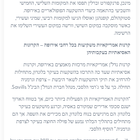
,
,
מינכן
פרנקפורט וברלין תפסו את המקומות השלישי
החמישי
.
והשביעי בהתאמה כיעדי ההשקעה הפופולאריים באירופה
,
,
,
סטוקהולם
קופנהגן ואוסלו הגיעו למקומות רביעי
שמיני ועשירי
,
כאשר מוסקבה במקום השישי
וורשה במקום העשירי השלימו את
.
הרשימה
קרנות אמריקאיות משקיעות בכל רחבי אירופה – הקרונות
האסיאתיות בעקבותיהן
,
"
קרנות נדל
ן אמריקאיות מרכזות מאמצים באירופה
וקרנות
,
אסיאתיות שעד כה התרכזו בהשקעות בעיקר בלונדון
מתחילות
–
להרחיב את תיקי ההשקעות לשאר היבשת
צרפת וגרמניה
Savills.
"
"
,
'
.
תחילה
כך על פי ג
רמי הלסבי
מנהל חברת הנדל
ן הבינ
ל
,
“
הקרנות האמריקאיות הן הפעילות ביותר כיום
אך בטווח הארוך
,
ישנם סכומי אדירים שמקורם באסיה
וכרגע מושקעים בעיקר
.
,
.
בלונדון
הם מרגישים בנוח בלונדון
הם מכירים את השפה
אך הם
מתחילים בתהליך הבלתי נמנע של פזילה החוצה בעיקר לצרפת
.
.”
וגרמניה
הוסיף הלסבי