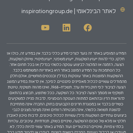
לאתר הבינלאומי | inspirationgroup.de
המידע המופיע באתר זה נועד לצרכי מידע כללי בלבד. אין במידע זה, כולו או
חלקו, כדי להוות ייעוץ השקעות, ייעוץ משפטי, ייעוץ מיסויי, שיווק השקעות,
הצעה, הזמנה או המלצה לביצוע עסקה כלשהי בנדל"ן או בכל תחום אחר.
כל הסתמכות על המידע המוצג באתר היא באחריות המשתמש בלבד.
ההשקעות המוצגות באתר עוסקות בנדל"ן ובנכסים מוחשיים, אולם חלק
מהמודלים עשויים לכלול מאפיינים פיננסיים. לפיכך, אין לראות במידע המוצג
הצעה לציבור לפי חוק ניירות ערך, תשכ"ח–1968, ואינו מהווה תשקיף, טיוטת
תשקיף או מסמך הצעה לציבור. כל השקעה, ככל שתוצע, תבוצע בהתאם
להוראות הדין ובהתאם למתווה העסקה הספציפי, לרבות פנייה למשקיעים
כשירים בלבד או במסגרת חריגים הקבועים בחוק. החברה אינה מתחייבת
להשגת תשואה כלשהי, אינה מבטיחה רווחים ואינה מציגה מצגים לגבי
ביצועים עתידיים. השקעות נדל"ן עשויות לכלול סיכונים, לרבות סיכון לאובדן
חלקי או מלא של סכום ההשקעה, שינויים בשוק, תנודתיות, עיכובים, עלויות
בלתי צפויות, שינויים רגולטוריים ועוד. המידע באתר עשוי להיות כללי, לא
מעודכן או לכלול טעויות. החברה רשאית לשנות, לעדכן או להסיר מידע בכל