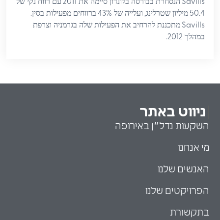
2011
Savills
הנסחרת בבורסה בלונדון סיימה את
עם רווח נקי של
.
43%
,
50.4
מיליון שטרלינג
ועלייה של
ברווחים מפעילות בסין
Savills
מתכננת להרחיב את הפעילות שלה בגרמניה וצרפת
2012.
במהלך
ניווט באתר
השקעות נדל״ן באירופה
מי אנחנו
האנשים שלנו
הפרויקטים שלנו
בתקשורת