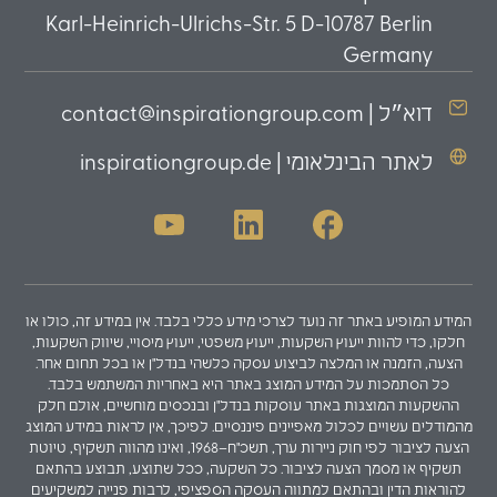
Karl-Heinrich-Ulrichs-Str. 5 D-10787 Berlin
Germany
דוא״ל | contact@inspirationgroup.com
לאתר הבינלאומי | inspirationgroup.de
המידע המופיע באתר זה נועד לצרכי מידע כללי בלבד. אין במידע זה, כולו או
חלקו, כדי להוות ייעוץ השקעות, ייעוץ משפטי, ייעוץ מיסויי, שיווק השקעות,
הצעה, הזמנה או המלצה לביצוע עסקה כלשהי בנדל"ן או בכל תחום אחר.
כל הסתמכות על המידע המוצג באתר היא באחריות המשתמש בלבד.
ההשקעות המוצגות באתר עוסקות בנדל"ן ובנכסים מוחשיים, אולם חלק
מהמודלים עשויים לכלול מאפיינים פיננסיים. לפיכך, אין לראות במידע המוצג
הצעה לציבור לפי חוק ניירות ערך, תשכ"ח–1968, ואינו מהווה תשקיף, טיוטת
תשקיף או מסמך הצעה לציבור. כל השקעה, ככל שתוצע, תבוצע בהתאם
להוראות הדין ובהתאם למתווה העסקה הספציפי, לרבות פנייה למשקיעים