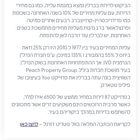
הביקוש לדירות בברלין נמצא במגמת עלייה, כמו גם מחירי
הדירות, עם עליות מחירים של 10% בשנה האחרונה בשכונות
כמו פרידריכסהיין-קרוייצברג. רבעים אחרים כמיטה
ופרנצלאואר ברג נהנות מעליות מחירים מתמשכת בשנים
האחרונות. יש לברלין עוד הרבה לאן להתפתח.
עליות המחירים בעיר בין 1977 ל 2010 היו רק 25% וזאת
ביחס ל 55% בהמבורג ו 135% במינכן. ע"פ חברת הנדל"ן
הגרמנית IVD. אך ההתפתחויות האחרונות בשוק הנדל"ן
בעיר מושכת חברות בינ"ל. Peach Property Group
השוויצית בונה עתה בברלין את פרוייקט Yoo בעיצובו של
פיליפ סטארק.
בפרוייקט 87 דירות במחיר ממוצע של 6500 אירו למ"ר,
כאשר מרבית הרוכשים הינם משקיעים זרים אשר מתכוונים
להשתמש בדירות במהלך ביקוריהם בעיר.
לקריאת הכתבה המלאה בוול סטריט ז'ורנל –
לחצו כאן