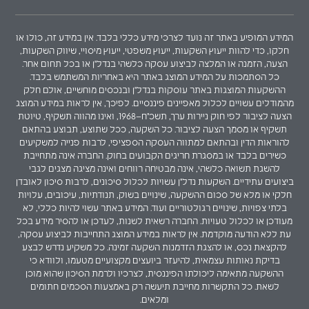
המידע המופיע באתר זה נועד לצרכי מידע כללי בלבד. אין במידע זה, כולו או
חלקו, כדי להוות ייעוץ השקעות, ייעוץ משפטי, ייעוץ מיסויי, שיווק השקעות,
הצעה, הזמנה או המלצה לביצוע עסקה כלשהי בנדל"ן או בכל תחום אחר.
כל הסתמכות על המידע המוצג באתר היא באחריות המשתמש בלבד.
ההשקעות המוצגות באתר עוסקות בנדל"ן ובנכסים מוחשיים, אולם חלק
מהמודלים עשויים לכלול מאפיינים פיננסיים. לפיכך, אין לראות במידע המוצג
הצעה לציבור לפי חוק ניירות ערך, תשכ"ח–1968, ואינו מהווה תשקיף, טיוטת
תשקיף או מסמך הצעה לציבור. כל השקעה, ככל שתוצע, תבוצע בהתאם
להוראות הדין ובהתאם למתווה העסקה הספציפי, לרבות פנייה למשקיעים
כשירים בלבד או במסגרת חריגים הקבועים בחוק. החברה אינה מתחייבת
להשגת תשואה כלשהי, אינה מבטיחה רווחים ואינה מציגה מצגים לגבי
ביצועים עתידיים. השקעות נדל"ן עשויות לכלול סיכונים, לרבות סיכון לאובדן
חלקי או מלא של סכום ההשקעה, שינויים בשוק, תנודתיות, עיכובים, עלויות
בלתי צפויות, שינויים רגולטוריים ועוד. המידע באתר עשוי להיות כללי, לא
מעודכן או לכלול טעויות. החברה רשאית לשנות, לעדכן או להסיר מידע בכל
עת ללא הודעה מוקדמת. אין לראות במידע המוצג התחייבות לביצוע עסקה,
להקצאת נכס, או להצגת הזדמנות השקעה זמינה. כל משקיע נדרש לבצע
בדיקת נאותות עצמאית, להיעזר ביועצים מקצועיים מטעמו, ולוודא כי
ההשקעה מתאימה ליכולתו הפיננסית, לצרכיו ולרמת הסיכון שהוא מוכן
לשאת. כל התקשרות מחייבת תיעשה רק באמצעות הסכמים חתומים
ומלאים.