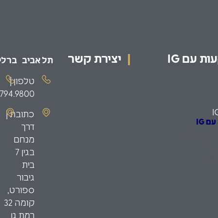
ת עם IG
יצירת קשר
תל אביב
ברלין
טלפון |
.794.9800
I
כתובת |
 IG
דרך
ת השקעה
מנחם
כשירים
בגין 7
יס
בית
גיבור
ספורט,
קומה 32
רמת גן