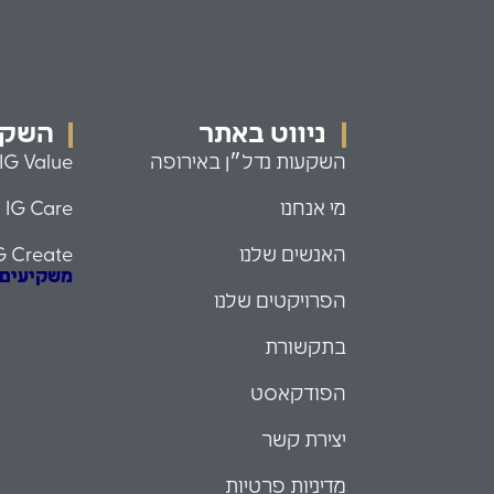
ניווט באתר
השקעו
השקעות נדל״ן באירופה
IG Value
מי אנחנו
IG Care
האנשים שלנו
G Create
משקיעים עם
הפרויקטים שלנו
הזדמנויו
משקיעים 
בתקשורת
פמילי אופ
הפודקאסט
יצירת קשר
מדיניות פרטיות