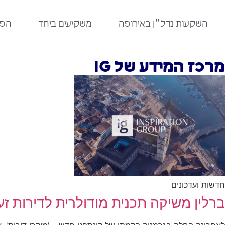
לתוכן
השקעות נדל״ן באירופה
משקיעים ביחד
הפר
מרכז המידע של IG
חדשות ועדכונים
ברלין משיקה תכנית מודולרית לדירות זע