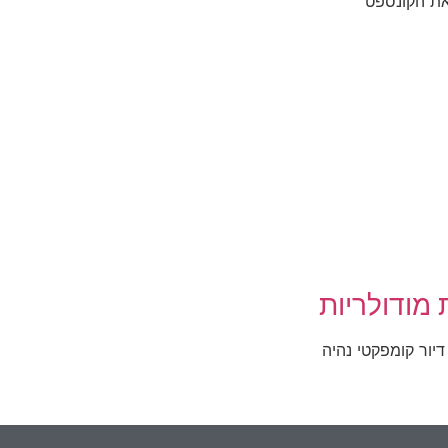
את הקונספט
 מודולריות
יור קומפקטי נהיה