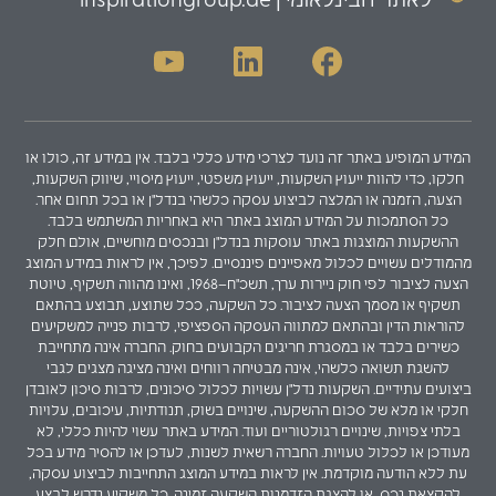
לאתר הבינלאומי | inspirationgroup.de
המידע המופיע באתר זה נועד לצרכי מידע כללי בלבד. אין במידע זה, כולו או
חלקו, כדי להוות ייעוץ השקעות, ייעוץ משפטי, ייעוץ מיסויי, שיווק השקעות,
הצעה, הזמנה או המלצה לביצוע עסקה כלשהי בנדל"ן או בכל תחום אחר.
כל הסתמכות על המידע המוצג באתר היא באחריות המשתמש בלבד.
ההשקעות המוצגות באתר עוסקות בנדל"ן ובנכסים מוחשיים, אולם חלק
מהמודלים עשויים לכלול מאפיינים פיננסיים. לפיכך, אין לראות במידע המוצג
הצעה לציבור לפי חוק ניירות ערך, תשכ"ח–1968, ואינו מהווה תשקיף, טיוטת
תשקיף או מסמך הצעה לציבור. כל השקעה, ככל שתוצע, תבוצע בהתאם
להוראות הדין ובהתאם למתווה העסקה הספציפי, לרבות פנייה למשקיעים
כשירים בלבד או במסגרת חריגים הקבועים בחוק. החברה אינה מתחייבת
להשגת תשואה כלשהי, אינה מבטיחה רווחים ואינה מציגה מצגים לגבי
ביצועים עתידיים. השקעות נדל"ן עשויות לכלול סיכונים, לרבות סיכון לאובדן
חלקי או מלא של סכום ההשקעה, שינויים בשוק, תנודתיות, עיכובים, עלויות
בלתי צפויות, שינויים רגולטוריים ועוד. המידע באתר עשוי להיות כללי, לא
מעודכן או לכלול טעויות. החברה רשאית לשנות, לעדכן או להסיר מידע בכל
עת ללא הודעה מוקדמת. אין לראות במידע המוצג התחייבות לביצוע עסקה,
להקצאת נכס, או להצגת הזדמנות השקעה זמינה. כל משקיע נדרש לבצע