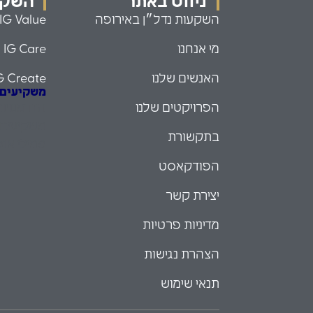
ניווט באתר
השקעו
השקעות נדל״ן באירופה
IG Value
מי אנחנו
IG Care
האנשים שלנו
G Create
משקיעים עם
הפרויקטים שלנו
הזדמנויו
משקיעים 
בתקשורת
פמילי אופ
הפודקאסט
יצירת קשר
מדיניות פרטיות
הצהרת נגישות
תנאי שימוש