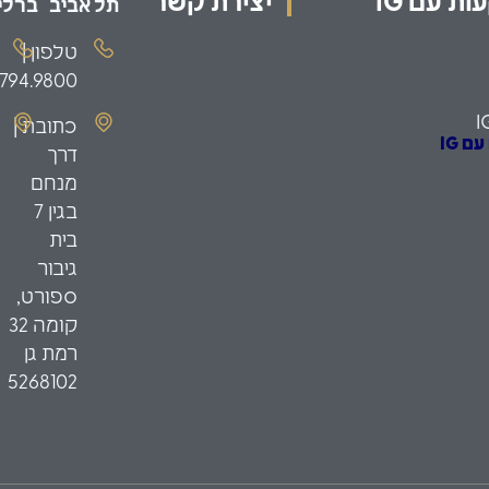
ת עם IG
יצירת קשר
תל אביב
ברלין
טלפון |
.794.9800
I
כתובת |
 IG
דרך
ת השקעה
מנחם
כשירים
בגין 7
יס
בית
גיבור
ספורט,
קומה 32
רמת גן
5268102