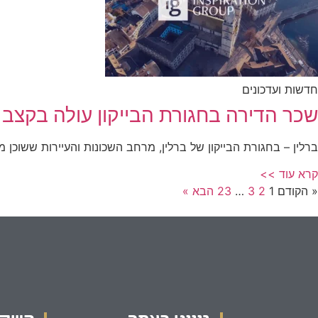
חדשות ועדכונים
שכר הדירה בחגורת הבייקון עולה בקצב
ברלין – בחגורת הבייקון של ברלין, מרחב השכונות והעיירות ששוכן 
קרא עוד >>
« הקודם
1
2
3
…
23
הבא »